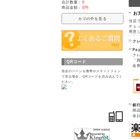
合計数量：
0
商品金額：
0円
お
カゴの中を見る
当店で
チェ
用意
ク
Pa
クレ
「
QRコード
金
現在のページを携帯やスマートフォン
で見る場合、QRコードを読み込んでく
ださい。
銀
商
金