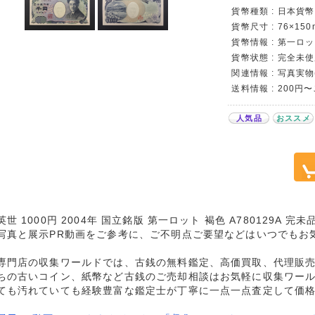
貨幣種類 : 日本貨幣
貨幣尺寸 : 76×150
貨幣情報 : 第一ロット
貨幣状態 : 完全未使
関連情報 : 写真実物
送料情報 : 200円
人気品
おススメ
世 1000円 2004年 国立銘版 第一ロット 褐色 A780129A 
写真と展示PR動画をご参考に、ご不明点ご要望などはいつでもお
専門店の収集ワールドでは、古銭の無料鑑定、高価買取、代理販
ちの古いコイン、紙幣など古銭のご売却相談はお気軽に収集ワー
ても汚れていても経験豊富な鑑定士が丁寧に一点一点査定して価