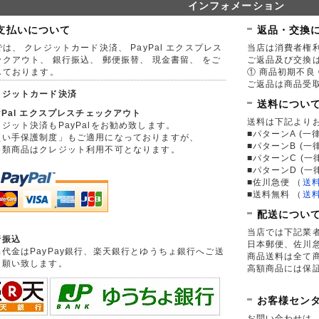
インフォメーション
支払いについて
返品・交換
は、 クレジットカード決済、 PayPal エクスプレス
当店は消費者権
ックアウト、 銀行振込、 郵便振替、 現金書留、 をご
ご返品及び交換
しております。
① 商品初期不良 
ご返品は商品受取
レジットカード決済
送料につい
yPal エクスプレスチェックアウト
送料は下記より
ジット決済もPayPalをお勧め致します。
■パターンA (一律
買い手保護制度」もご適用になっておりますが、
■パターンB (一
券類商品はクレジット利用不可となります。
■パターンC (一
■パターンD (一
■佐川急便
（
送
■送料無料
（
送
配送につい
当店では下記業
行振込
日本郵便、佐川
品代金はPayPay銀行、楽天銀行とゆうちょ銀行へご送
商品送料は全て
お願い致します。
高額商品には保
お客様セン
お問い合わせは