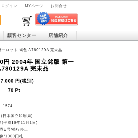
ログイン
MYページ
お問合せ
顧客センター
店舗紹介
第一ロット 褐色 A780129A 完未品
0円 2004年 国立銘版 第一
780129A 完未品
7,000
円(税別)
70
Pt
1-1574
 (日本国立印刷局)
銘(平成16年11月1日)
行券E号/発行停止
像/1000円札