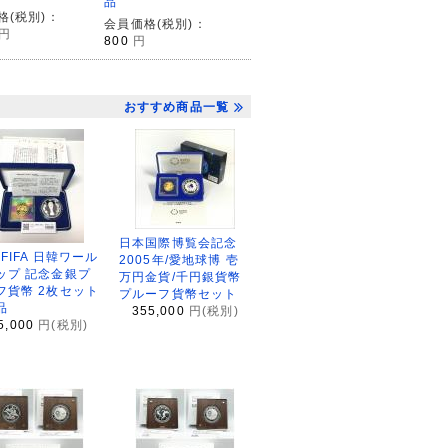
品
格(税別)：
会員価格(税別)：
円
800
円
おすすめ商品一覧
日本国際博覧会記念
2FIFA 日韓ワール
2005年/愛地球博 壱
ップ 記念金銀プ
万円金貨/千円銀貨幣
フ貨幣 2枚セット
プルーフ貨幣セット
品
355,000
円(税別)
5,000
円(税別)