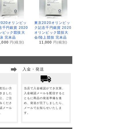
2020オリンピッ
東京2020オリンピッ
念千円銀貨 2020
ク記念千円銀貨 2020
ンピック競技大
オリンピック競技大
水泳 完未品
会/陸上競技 完未品
1,000
円(税別)
11,000
円(税別)
入金・発送
支払い方
当店で入金確認ができ次第、
きました
入金確認メールを配信すると
上、ご注
ともに商品の発送準備を進
みくださ
め、発送が完了しましたら、
認メール
メールでお知らせいたしま
。
す。