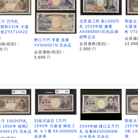
北里柴三郎 新1000円
聖徳太子
太子 万円札
札 2024年銘 趣番
大蔵省 
8(昭和33)年 大蔵
AA666066/完未品/新
桁 VT
2桁ZY371442Z
紙幣記念
品
会員価
野口千円 早番 黒番
会員価格(税別)：
12,00
格(税別)：
YV000007N 完未品
2,000
円
00
円
会員価格(税別)：
3,600
円
旧福沢諭吉 1万円
聖徳太子
子 10000円札
1993年 大蔵省 褐色 2
1957
2004年銘 樋口五千円
 1958年 後期2
桁 キリ番 KK100000N
2桁 L
札 珍番MX300000M
G048415V 完未品
未使用
用
記号黒色 完未品