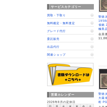
サービスカテゴリー
買取・下取り
聖徳
195
無料鑑定・無料査定
省銘 
極美
グレード代行
会員価
11,0
委託販売
出品代行
関連ショップ
聖徳太
営業カレンダー
大蔵省
2026年8月の定休日
桁 P
日
月
火
水
木
金
土