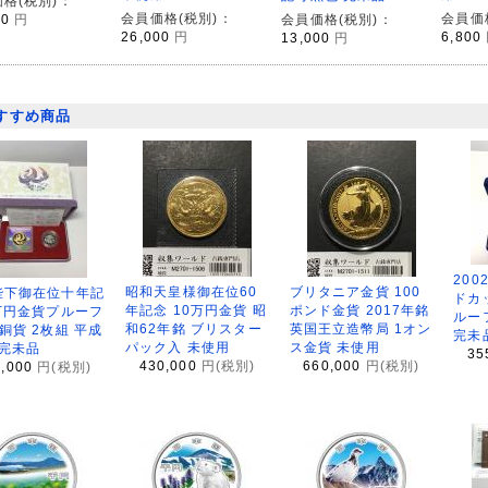
格(税別)：
会員価格(税別)：
会員価
会員価格(税別)：
00
円
26,000
円
6,800
13,000
円
すすめ商品
200
昭和天皇様御在位60
ブリタニア金貨 100
陛下御在位十年記
ドカ
年記念 10万円金貨 昭
ポンド金貨 2017年銘
万円金貨プルーフ
ルー
和62年銘 ブリスター
英国王立造幣局 1オン
銅貨 2枚組 平成
完未
パック入 未使用
ス金貨 未使用
 完未品
35
430,000
円(税別)
660,000
円(税別)
8,000
円(税別)