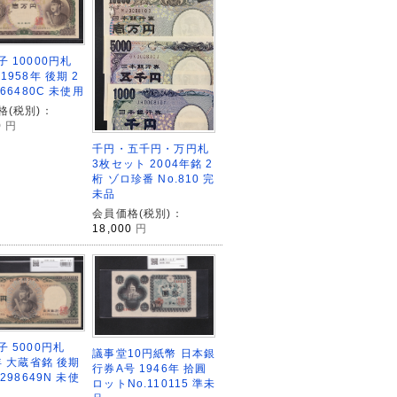
 10000円札
1958年 後期 2
266480C 未使用
格(税別)：
0
円
千円・五千円・万円札
3枚セット 2004年銘 2
桁 ゾロ珍番 No.810 完
未品
会員価格(税別)：
18,000
円
 5000円札
議事堂10円紙幣 日本銀
年 大蔵省銘 後期
行券A号 1946年 拾圓
K298649N 未使
ロットNo.110115 準未