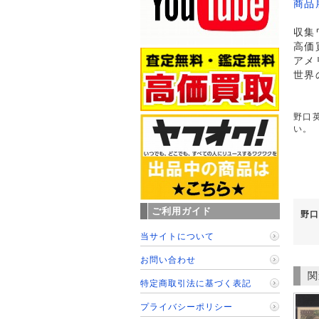
商品
収集
高価
アメ
世界
野口英
い。
ご利用ガイド
野口
当サイトについて
お問い合わせ
関
特定商取引法に基づく表記
プライバシーポリシー