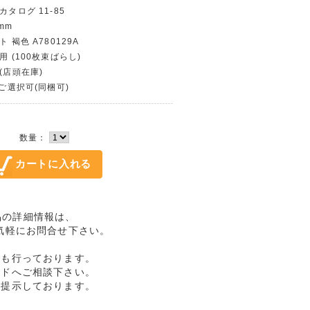
カタログ 11-85
mm
 褐色 A780129A
用 (100枚束ばらし)
(店頭在庫)
〜ご選択可(同梱可)
数量：
完未品の詳細情報は、
気軽にお問合せ下さい。
売も行っております。
ルドへご相談下さい。
格提示しております。