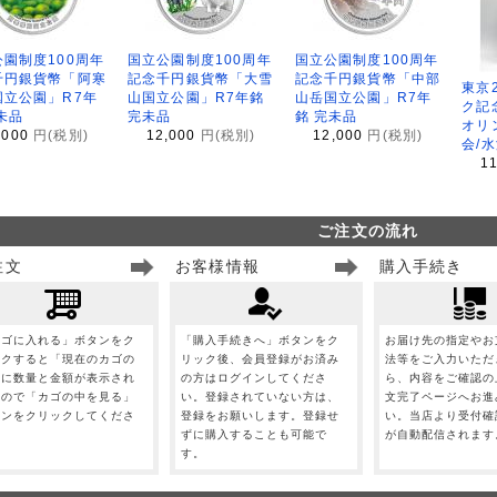
園制度100周年
国立公園制度100周年
国立公園制度100周年
千円銀貨幣「阿寒
記念千円銀貨幣「大雪
記念千円銀貨幣「中部
東京
国立公園」R7年
山国立公園」R7年銘
山岳国立公園」R7年
ク記
未品
完未品
銘 完未品
オリ
,000
円(税別)
12,000
円(税別)
12,000
円(税別)
会/
1
ご注文の流れ
注文
お客様情報
購入手続き
カゴに入れる」ボタンをク
「購入手続きへ」ボタンをク
お届け先の指定やお
ックすると「現在のカゴの
リック後、会員登録がお済み
法等をご入力いただ
」に数量と金額が表示され
の方はログインしてくださ
ら、内容をご確認の
すので「カゴの中を見る」
い。登録されていない方は、
文完了ページへお進
タンをクリックしてくださ
登録をお願いします。登録せ
い。当店より受付確
。
ずに購入することも可能で
が自動配信されます
す。