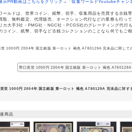
展示PR動画はこちらをクリック→「収集ワールドYoutubeチャン
ワールドは、世界コイン、紙幣、切手、収集用品を売買する古銭
買取、無料鑑定、代理販売、オークション代行などの業務も行っ
リカ大手3社・PMG社・NGC社・PCGS社のグレーティング代行
のコイン、紙幣、切手など古銭コレクションのことなら何でもご
世 1000円 2004年 国立銘版 第一ロット 褐色 A780129A 完未品に
野口英世 1000円 2004年 国立銘版 第一ロット 褐色 A78012
英世 1000円 2004年 国立銘版 第一ロット 褐色 A780129A 完未品に対
連商品