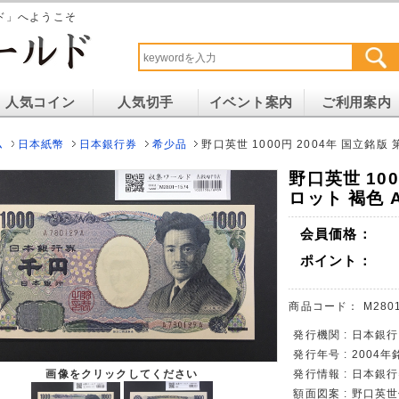
ド」へようこそ
人気コイン
人気切手
イベント案内
ご利用案内
ム
日本紙幣
日本銀行券
希少品
野口英世 1000円 2004年 国立銘版 
野口英世 100
ロット 褐色 A
会員価格：
ポイント：
商品コード：
M280
発行機関 : 日本銀行
発行年号 : 2004年
画像をクリックしてください
発行情報 : 日本銀
額面図案 : 野口英世