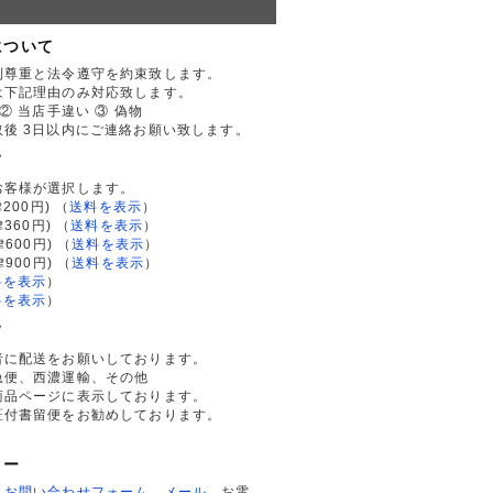
について
利尊重と法令遵守を約束致します。
は下記理由のみ対応致します。
② 当店手違い ③ 偽物
後 3日以内にご連絡お願い致します。
て
お客様が選択します。
200円)
（
送料を表示
）
律360円)
（
送料を表示
）
律600円)
（
送料を表示
）
律900円)
（
送料を表示
）
料を表示
）
料を表示
）
て
者に配送をお願いしております。
急便、西濃運輸、その他
商品ページに表示しております。
証付書留便をお勧めしております。
ター
、
お問い合わせフォーム
、
メール
、お電