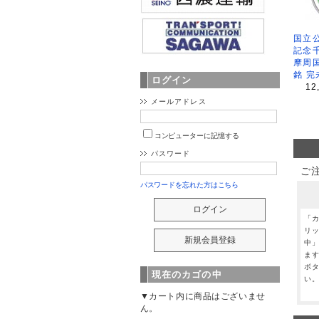
国立公
記念
摩周
銘 完
ログイン
12
メールアドレス
コンピューターに記憶する
パスワード
ご
パスワードを忘れた方はこちら
「
リ
中
ま
ボ
現在のカゴの中
い
▼カート内に商品はございませ
ん。