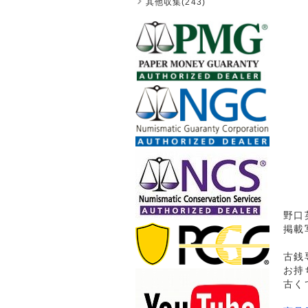
其他収集(243)
野口英
掲載
古銭
お持
古く