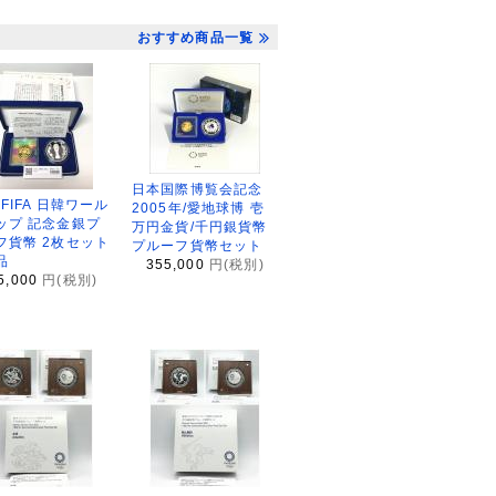
おすすめ商品一覧
日本国際博覧会記念
2FIFA 日韓ワール
2005年/愛地球博 壱
ップ 記念金銀プ
万円金貨/千円銀貨幣
フ貨幣 2枚セット
プルーフ貨幣セット
品
355,000
円(税別)
5,000
円(税別)