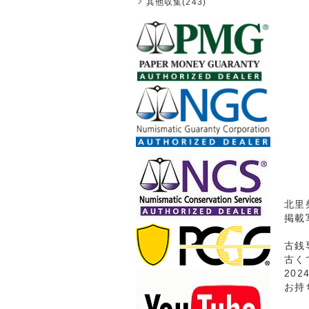
其他収集(243)
北里
掲載
古銭
古く
20
お持