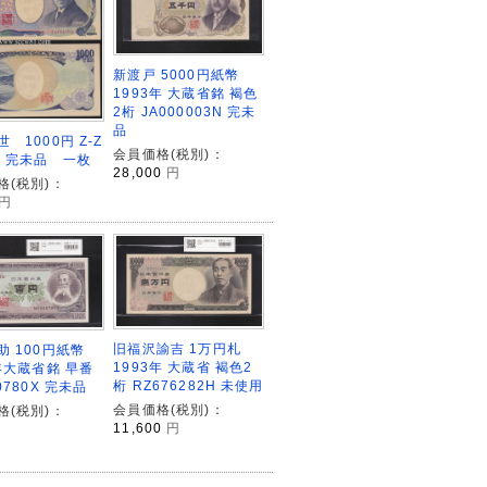
新渡戸 5000円紙幣
1993年 大蔵省銘 褐色
2桁 JA000003N 完未
品
 1000円 Z-Z
会員価格(税別)：
番 完未品 一枚
28,000
円
格(税別)：
円
旧福沢諭吉 1万円札
助 100円紙幣
1993年 大蔵省 褐色2
3年大蔵省銘 早番
桁 RZ676282H 未使用
0780X 完未品
会員価格(税別)：
格(税別)：
11,600
円