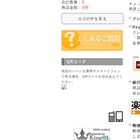
合計数量：
0
チェ
商品金額：
0円
用意
ク
カゴの中を見る
Pa
クレ
「
金
QRコード
現在のページを携帯やスマートフォン
で見る場合、QRコードを読み込んでく
ださい。
銀
商
金
郵
郵
し