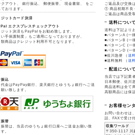
ックアウト、 銀行振込、 郵便振替、 現金書留、 をご
ご返品及び交換
しております。
① 商品初期不良 
ご返品は商品受取
レジットカード決済
送料につい
yPal エクスプレスチェックアウト
送料は下記より
ジット決済もPayPalをお勧め致します。
■パターンA (一律
買い手保護制度」もご適用になっておりますが、
■パターンB (一
券類商品はクレジット利用不可となります。
■パターンC (一
■パターンD (一
■佐川急便
（
送
■送料無料
（
送
配送につい
当店では下記業
行振込
日本郵便、佐川
品代金はPayPay銀行、楽天銀行とゆうちょ銀行へご送
商品送料は全て
お願い致します。
高額商品には保
お客様セン
お問い合わせは
話、FAXで受け
便振替
収集ワールド
便振替は、当店のゆうちょ銀行口座へご送金お願い致
〒350-1117 
ます。