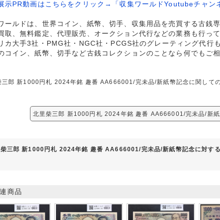
展示PR動画はこちらをクリック→「収集ワールドYoutubeチャン
ワールドは、世界コイン、紙幣、切手、収集用品を売買する古銭
買取、無料鑑定、代理販売、オークション代行などの業務も行っ
リカ大手3社・PMG社・NGC社・PCGS社のグレーティング代行
のコイン、紙幣、切手など古銭コレクションのことなら何でもご
三郎 新1000円札 2024年銘 趣番 AA666001/完未品/新紙幣記念に
北里柴三郎 新1000円札 2024年銘 趣番 AA666001/完未品
柴三郎 新1000円札 2024年銘 趣番 AA666001/完未品/新紙幣記念に対
連商品