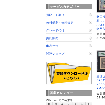
サービスカテゴリー
買取・下取り
北里柴
札 2
無料鑑定・無料査定
AA6
紙幣
グレード代行
会員価
3,60
委託販売
出品代行
関連ショップ
聖徳太
S25
Y00
PMG
営業カレンダー
会員価
59,8
2026年8月の定休日
日
月
火
水
木
金
土