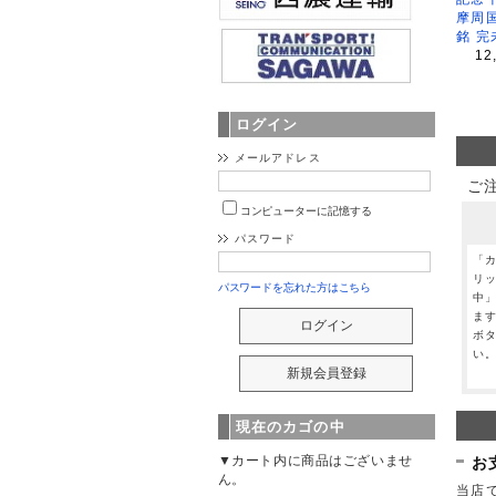
摩周
銘 完
12
ログイン
メールアドレス
ご
コンピューターに記憶する
パスワード
「
リ
パスワードを忘れた方はこちら
中
ま
ボ
い
現在のカゴの中
▼カート内に商品はございませ
お
ん。
当店で