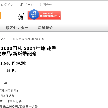
ログイン
MYページ
お問合せ
顧客センター
店舗紹介
 AA666001/完未品/新紙幣記念
1000円札 2024年銘 趣番
/完未品/新紙幣記念
1,500
円(税別)
15
Pt
1-1361
(国立印刷局)
年7月3日発行
紙幣・日本銀行券
郎像/1000円/富嶽三十六景