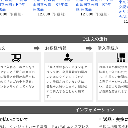
東京
国立公園」R7年
山国立公園」R7年銘
山岳国立公園」R7年
ク記
未品
完未品
銘 完未品
オリ
,000
円(税別)
12,000
円(税別)
12,000
円(税別)
会/
1
ご注文の流れ
注文
お客様情報
購入手続き
カゴに入れる」ボタンをク
「購入手続きへ」ボタンをク
お届け先の指定やお
ックすると「現在のカゴの
リック後、会員登録がお済み
法等をご入力いただ
」に数量と金額が表示され
の方はログインしてくださ
ら、内容をご確認の
すので「カゴの中を見る」
い。登録されていない方は、
文完了ページへお進
タンをクリックしてくださ
登録をお願いします。登録せ
い。当店より受付確
。
ずに購入することも可能で
が自動配信されます
す。
インフォメーション
支払いについて
返品・交換
は、 クレジットカード決済、 PayPal エクスプレス
当店は消費者権