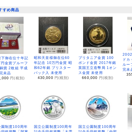
すすめ商品
200
昭和天皇様御在位60
ブリタニア金貨 100
陛下御在位十年記
ドカ
年記念 10万円金貨 昭
ポンド金貨 2017年銘
万円金貨プルーフ
ルー
和62年銘 ブリスター
英国王立造幣局 1オン
銅貨 2枚組 平成
完未
パック入 未使用
ス金貨 未使用
 完未品
35
430,000
円(税別)
660,000
円(税別)
8,000
円(税別)
園制度100周年
国立公園制度100周年
国立公園制度100周年
千円銀貨幣「阿寒
記念千円銀貨幣「大雪
記念千円銀貨幣「中部