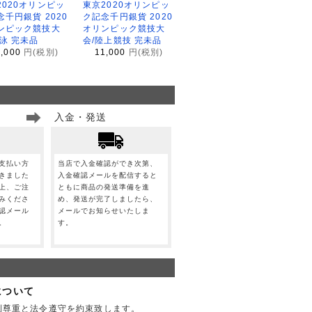
2020オリンピッ
東京2020オリンピッ
念千円銀貨 2020
ク記念千円銀貨 2020
ンピック競技大
オリンピック競技大
水泳 完未品
会/陸上競技 完未品
1,000
円(税別)
11,000
円(税別)
入金・発送
支払い方
当店で入金確認ができ次第、
きました
入金確認メールを配信すると
上、ご注
ともに商品の発送準備を進
みくださ
め、発送が完了しましたら、
認メール
メールでお知らせいたしま
。
す。
について
利尊重と法令遵守を約束致します。