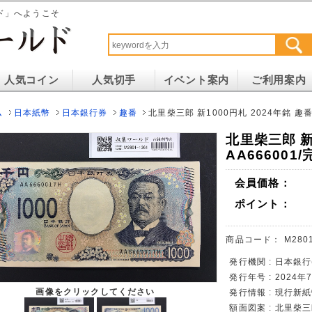
ド」へようこそ
人気コイン
人気切手
イベント案内
ご利用案内
ム
日本紙幣
日本銀行券
趣番
北里柴三郎 新1000円札 2024年銘 趣番
北里柴三郎 新
AA666001
会員価格：
ポイント：
商品コード：
M280
発行機関 : 日本銀行
発行年号 : 2024
画像をクリックしてください
発行情報 : 現行新
額面図案 : 北里柴三