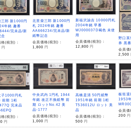
新福沢諭吉 10000円札
北里柴三郎 新1000円
三郎 新1000円
2004年銘 早番
札 2024年銘 趣番
024年銘 趣番
WJ000037D褐色 未使
AA666234/完未品/新
66444/完未品/新
用
紙幣記念
記念
野口英世
会員価格(税別)：
会員価格(税別)：
格(税別)：
券 黒
12,800
円
1,800
円
0
円
会員価
2,500
板垣退
中央武内 1円札 1944
高橋是清 50円紙幣
子1000円札
195
年銘 改正不換紙幣 前
1951年銘 前期 1桁
年 前期 1桁
MR00
期 ロットNo.42 美
T536012U ロット 美
5477Q 完未品
品-1777
品
66EPQ
会員価
200
円
会員価格(税別)：
会員価格(税別)：
格(税別)：
1,000
円
500
円
00
円