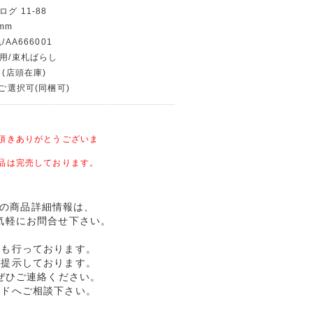
グ 11-88
mm
/AA666001
使用/束札ばらし
 (店頭在庫)
〜ご選択可(同梱可)
頂きありがとうございま
品は完売しております。
幣記念の商品詳細情報は、
気軽にお問合せ下さい。
売も行っております。
格提示しております。
ぜひご連絡ください。
ルドへご相談下さい。