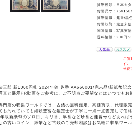
貨幣種類 : 日本カタロ
貨幣尺寸 : 76×150
貨幣情報 : 趣番/黒色
貨幣状態 : 完全未
関連情報 : 写真実物
送料情報 : 200円
人気品
おススメ
ご覧
す｡
当商
柴三郎 新1000円札 2024年銘 趣番 AA666001/完未品/新紙
写真と展示PR動画をご参考に、ご不明点ご要望などはいつでもお
専門店の収集ワールドでは、古銭の無料鑑定、高価買取、代理販
ても汚れていても経験豊富な鑑定士が丁寧に一点一点査定して価
24年版新紙幣のゾロ目、キリ番、早番など珍番と趣番号などあれば
ちの古いコイン、紙幣など古銭のご売却相談はお気軽に収集ワー