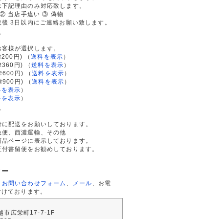
は下記理由のみ対応致します。
② 当店手違い ③ 偽物
後 3日以内にご連絡お願い致します。
て
お客様が選択します。
200円)
（
送料を表示
）
律360円)
（
送料を表示
）
律600円)
（
送料を表示
）
律900円)
（
送料を表示
）
料を表示
）
料を表示
）
て
者に配送をお願いしております。
急便、西濃運輸、その他
商品ページに表示しております。
証付書留便をお勧めしております。
ター
、
お問い合わせフォーム
、
メール
、お電
付けております。
川越市広栄町17-7-1F