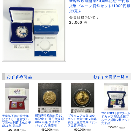
新幹線鉄道開業50周年記念 千円銀
貨幣プルーフ貨幣セット/1000円銀
貨/完未
会員価格(税別)：
25,000
円
おすすめ商品
おすすめ商品一覧
2002FIFA 日韓ワール
昭和天皇様御在位60
ブリタニア金貨 100
天皇陛下御在位十年
ドカップ 記念金銀プ
年記念 10万円金貨 昭
ポンド金貨 2017年銘
記念 1万円金貨プルー
ルーフ貨幣 2枚セット
和62年銘 ブリスター
英国王立造幣局 1オン
フ貨+白銅貨 2枚組 平
完未品
パック入 未使用
ス金貨 未使用
成11年 完未品
355,000
円(税別)
430,000
660,000
458,000
円(税別)
円(税別)
円(税別)