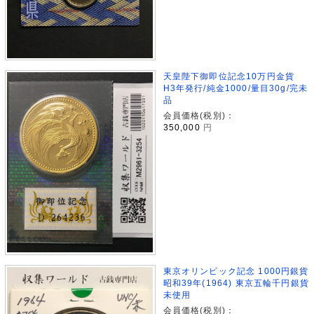
天皇陛下御即位記念10万円金貨
H3年発行/純金1000/量目30g/完未
品
会員価格(税別)：
350,000
円
東京オリンピック記念 1000円銀貨
昭和39年(1964) 東京五輪千円銀貨
未使用
会員価格(税別)：