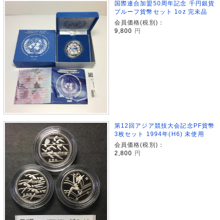
国際連合加盟50周年記念 千円銀貨
プルーフ貨幣セット 1oz 完未品
会員価格(税別)：
9,800
円
第12回アジア競技大会記念PF貨幣
3枚セット 1994年(H6) 未使用
会員価格(税別)：
2,800
円