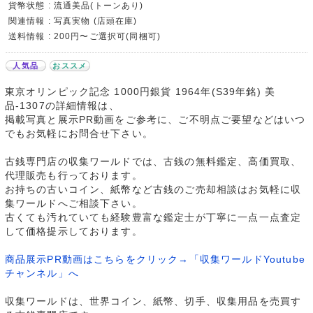
貨幣状態 : 流通美品(トーンあり)
関連情報 : 写真実物 (店頭在庫)
送料情報 : 200円〜ご選択可(同梱可)
人気品
おススメ
東京オリンピック記念 1000円銀貨 1964年(S39年銘) 美
品-1307の詳細情報は、
掲載写真と展示PR動画をご参考に、ご不明点ご要望などはいつ
でもお気軽にお問合せ下さい。
古銭専門店の収集ワールドでは、古銭の無料鑑定、高価買取、
代理販売も行っております。
お持ちの古いコイン、紙幣など古銭のご売却相談はお気軽に収
集ワールドへご相談下さい。
古くても汚れていても経験豊富な鑑定士が丁寧に一点一点査定
して価格提示しております。
商品展示PR動画はこちらをクリック→「収集ワールドYoutube
チャンネル」へ
収集ワールドは、世界コイン、紙幣、切手、収集用品を売買す