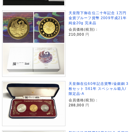
天皇陛下御在位二十年記念 1万円
金貨プルーフ貨幣 2009平成21年
純金20g 完未品
会員価格(税別)：
210,000
円
天皇御在位60年記念貨幣/金銀銅 3
枚セット S61年 スペシャル箱入/
限定品-A
会員価格(税別)：
288,000
円