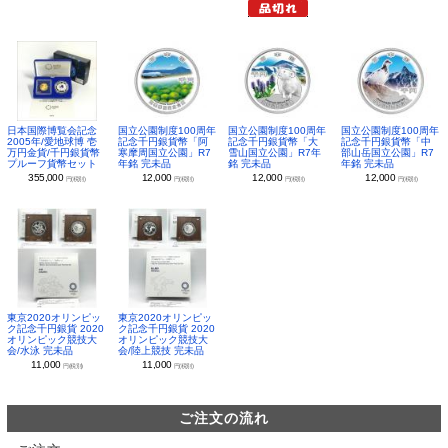
日本国際博覧会記念
国立公園制度100周年
国立公園制度100周年
国立公園制度100周年
2005年/愛地球博 壱
記念千円銀貨幣「阿
記念千円銀貨幣「大
記念千円銀貨幣「中
万円金貨/千円銀貨幣
寒摩周国立公園」R7
雪山国立公園」R7年
部山岳国立公園」R7
プルーフ貨幣セット
年銘 完未品
銘 完未品
年銘 完未品
355,000
12,000
12,000
12,000
円(税別)
円(税別)
円(税別)
円(税別)
東京2020オリンピッ
東京2020オリンピッ
ク記念千円銀貨 2020
ク記念千円銀貨 2020
オリンピック競技大
オリンピック競技大
会/水泳 完未品
会/陸上競技 完未品
11,000
11,000
円(税別)
円(税別)
ご注文の流れ