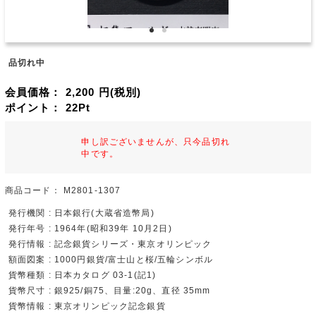
品切れ中
会員価格：
2,200
円(税別)
ポイント：
22
Pt
申し訳ございませんが、只今品切れ
中です。
商品コード：
M2801-1307
発行機関 : 日本銀行(大蔵省造幣局)
発行年号 : 1964年(昭和39年 10月2日)
発行情報 : 記念銀貨シリーズ・東京オリンピック
額面図案 : 1000円銀貨/富士山と桜/五輪シンボル
貨幣種類 : 日本カタログ 03-1(記1)
貨幣尺寸 : 銀925/銅75、目量:20g、直径 35mm
貨幣情報 : 東京オリンピック記念銀貨