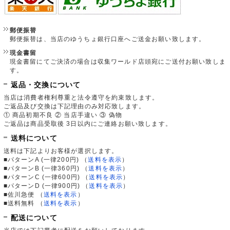
郵便振替
郵便振替は、当店のゆうちょ銀行口座へご送金お願い致します。
現金書留
現金書留にてご決済の場合は収集ワールド店頭宛にご送付お願い致しま
す。
返品・交換について
当店は消費者権利尊重と法令遵守を約束致します。
ご返品及び交換は下記理由のみ対応致します。
① 商品初期不良 ② 当店手違い ③ 偽物
ご返品は商品受取後 3日以内にご連絡お願い致します。
送料について
送料は下記よりお客様が選択します。
■パターンA (一律200円)
（
送料を表示
）
■パターンB (一律360円)
（
送料を表示
）
■パターンC (一律600円)
（
送料を表示
）
■パターンD (一律900円)
（
送料を表示
）
■佐川急便
（
送料を表示
）
■送料無料
（
送料を表示
）
配送について