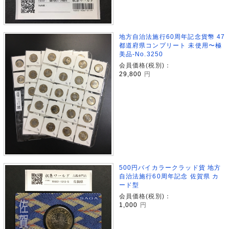
地方自治法施行60周年記念貨幣 47
都道府県コンプリート 未使用〜極
美品-No.3250
会員価格(税別)：
29,800
円
500円バイカラークラッド貨 地方
自治法施行60周年記念 佐賀県 カ
ード型
会員価格(税別)：
1,000
円