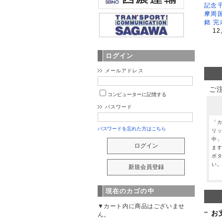
記念
摩周
銘 完
12
ログイン
メールアドレス
ご
コンピューターに記憶する
パスワード
「
パスワードを忘れた方はこちら
リ
中
ま
ボ
い
現在のカゴの中
▼カート内に商品はございませ
お
ん。