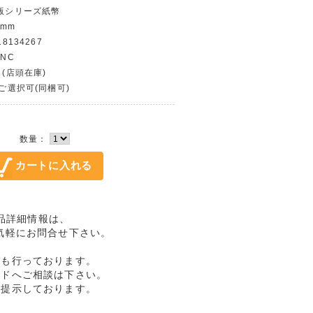
4版シリーズ紙幣
 mm
8134267
UNC
 (店頭在庫)
〜ご選択可(同梱可)
数量：
の商品詳細情報は、
気軽にお問合せ下さい。
売も行っております。
ルドへご相談は下さい。
格提示しております。