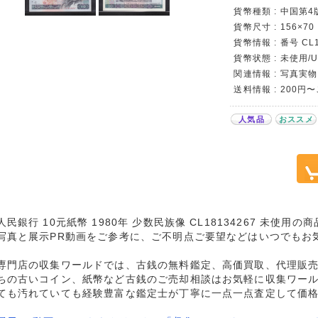
貨幣種類 : 中国第
貨幣尺寸 : 156×70
貨幣情報 : 番号 CL1
貨幣状態 : 未使用/
関連情報 : 写真実物
送料情報 : 200円
人気品
おススメ
人民銀行 10元紙幣 1980年 少数民族像 CL18134267 未使用
写真と展示PR動画をご参考に、ご不明点ご要望などはいつでもお
専門店の収集ワールドでは、古銭の無料鑑定、高価買取、代理販
ちの古いコイン、紙幣など古銭のご売却相談はお気軽に収集ワー
ても汚れていても経験豊富な鑑定士が丁寧に一点一点査定して価