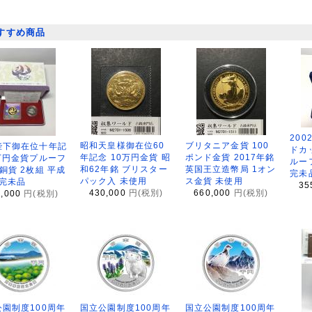
すすめ商品
200
昭和天皇様御在位60
ブリタニア金貨 100
陛下御在位十年記
ドカ
年記念 10万円金貨 昭
ポンド金貨 2017年銘
万円金貨プルーフ
ルー
和62年銘 ブリスター
英国王立造幣局 1オン
銅貨 2枚組 平成
完未
パック入 未使用
ス金貨 未使用
 完未品
35
430,000
円(税別)
660,000
円(税別)
8,000
円(税別)
園制度100周年
国立公園制度100周年
国立公園制度100周年