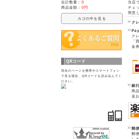
当店で
合計数量：
0
チェ
商品金額：
0円
用意
カゴの中を見る
ク
Pa
クレ
「
金
QRコード
現在のページを携帯やスマートフォン
で見る場合、QRコードを読み込んでく
ださい。
銀
商
金
郵
郵
し