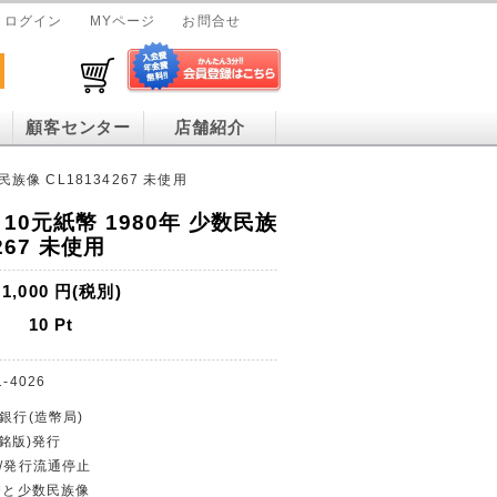
ログイン
MYページ
お問合せ
顧客センター
店舗紹介
族像 CL18134267 未使用
10元紙幣 1980年 少数民族
267 未使用
1,000
円(税別)
10
Pt
1-4026
銀行(造幣局)
(銘版)発行
貨/発行流通停止
紙幣と少数民族像