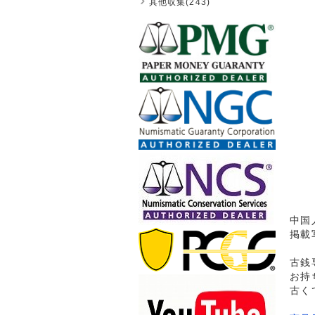
其他収集(243)
中国
掲載
古銭
お持
古く