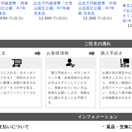
千円銀貨幣「阿寒
記念千円銀貨幣「大雪
記念千円銀貨幣「中部
東京
国立公園」R7年
山国立公園」R7年銘
山岳国立公園」R7年
ク記
未品
完未品
銘 完未品
オリ
,000
円(税別)
12,000
円(税別)
12,000
円(税別)
会/
1
ご注文の流れ
注文
お客様情報
購入手続き
カゴに入れる」ボタンをク
「購入手続きへ」ボタンをク
お届け先の指定やお
ックすると「現在のカゴの
リック後、会員登録がお済み
法等をご入力いただ
」に数量と金額が表示され
の方はログインしてくださ
ら、内容をご確認の
すので「カゴの中を見る」
い。登録されていない方は、
文完了ページへお進
タンをクリックしてくださ
登録をお願いします。登録せ
い。当店より受付確
。
ずに購入することも可能で
が自動配信されます
す。
インフォメーション
支払いについて
返品・交換