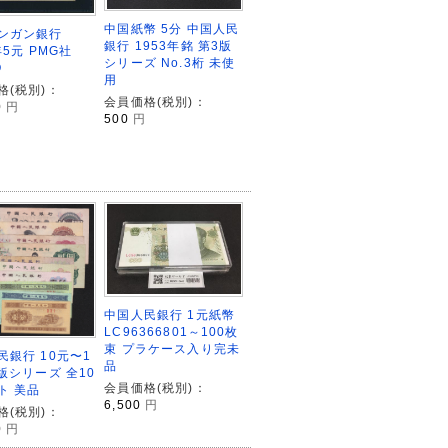
中国紙幣 5分 中国人民
ンガン銀行
銀行 1953年銘 第3版
年5元 PMG社
シリーズ No.3桁 未使
Q
用
格(税別)：
会員価格(税別)：
0
円
500
円
中国人民銀行 1元紙幣
LC96366801～100枚
束 プラケース入り完未
民銀行 10元〜1
品
版シリーズ 全10
会員価格(税別)：
ト 美品
6,500
円
格(税別)：
0
円