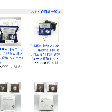
おすすめ商品一覧
日本国際博覧会記念
2FIFA 日韓ワール
2005年/愛地球博 壱
ップ 記念金銀プ
万円金貨/千円銀貨幣
フ貨幣 2枚セット
プルーフ貨幣セット
品
355,000
円(税別)
5,000
円(税別)