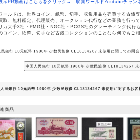
展示PR動画はこちらをクリック→「収集ワールドYoutubeチャン
ワールドは、世界コイン、紙幣、切手、収集用品を売買する古銭
買取、無料鑑定、代理販売、オークション代行などの業務も行っ
リカ大手3社・PMG社・NGC社・PCGS社のグレーティング代行
のコイン、紙幣、切手など古銭コレクションのことなら何でもご
民銀行 10元紙幣 1980年 少数民族像 CL18134267 未使用に関して
中国人民銀行 10元紙幣 1980年 少数民族像 CL18134267
人民銀行 10元紙幣 1980年 少数民族像 CL18134267 未使用に対するお
連商品