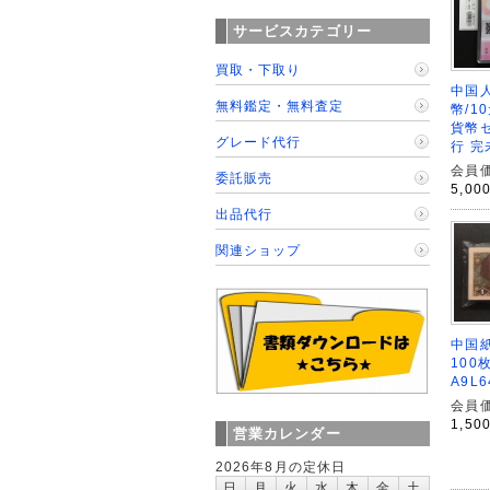
サービスカテゴリー
買取・下取り
中国人
無料鑑定・無料査定
幣/1
貨幣セ
グレード代行
行 完
会員価
委託販売
5,00
出品代行
関連ショップ
中国紙
100
A9L
会員価
1,50
営業カレンダー
2026年8月の定休日
日
月
火
水
木
金
土