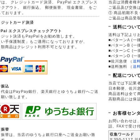
は、 クレジットカード決済、 PayPal エクスプレス
当店は消費者権
ックアウト、 銀行振込、 郵便振替、 現金書留、 をご
ご返品及び交換
しております。
① 商品初期不良 
ご返品は商品受取
レジットカード決済
送料につい
yPal エクスプレスチェックアウト
送料は下記より
ジット決済もPayPalをお勧め致します。
■パターンA (一律
買い手保護制度」もご適用になっておりますが、
■パターンB (一
券類商品はクレジット利用不可となります。
■パターンC (一
■パターンD (一
■佐川急便
（
送
■送料無料
（
送
配送につい
当店では下記業
行振込
日本郵便、佐川
品代金はPayPay銀行、楽天銀行とゆうちょ銀行へご送
商品送料は全て
お願い致します。
高額商品には保
お客様セン
お問い合わせは
話、FAXで受け
便振替
収集ワールド
便振替は、当店のゆうちょ銀行口座へご送金お願い致
〒350-1117 
ます。