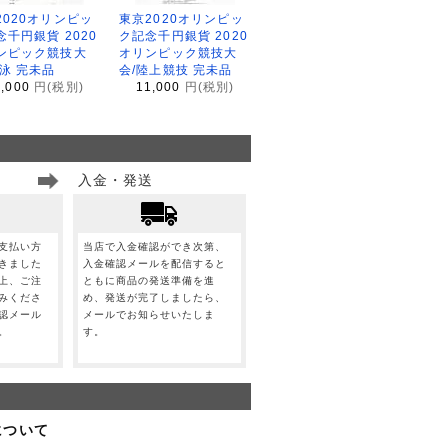
2020オリンピッ
東京2020オリンピッ
念千円銀貨 2020
ク記念千円銀貨 2020
ンピック競技大
オリンピック競技大
水泳 完未品
会/陸上競技 完未品
1,000
円(税別)
11,000
円(税別)
入金・発送
支払い方
当店で入金確認ができ次第、
きました
入金確認メールを配信すると
上、ご注
ともに商品の発送準備を進
みくださ
め、発送が完了しましたら、
認メール
メールでお知らせいたしま
。
す。
について