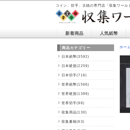
コイン、切手、古銭の専門店「収集ワール
新着商品
人気紙幣
ホー
商品カテゴリー
日本紙幣(3592)
日本硬貨(2259)
日本切手(716)
世界紙幣(1566)
世界硬貨(1399)
世界切手(98)
収集用品(130)
収集書籍(63)