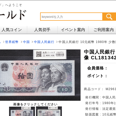
ド」へようこそ
人気コイン
人気切手
イベント案内
ご利用案内
ム
世界紙幣
中国
中国人民銀行
中国人民銀行 10元紙幣 1980年 少数民
中国人民銀行 
像 CL18134
会員価格：
ポイント：
商品コード：
M296
発行機関 : 中国人民
発行年号 : 1980年
画像をクリックしてください
発行情報 : 法定通
額面図案 : 10元