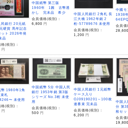
中国紙幣 第三版
1960年 1圓 古幣透
中國モ
かし 完未品 希少
中国人民銀行 2角札 長
1938
会員価格(税別)：
江大橋 1962年銘 2
64EP
民銀行 20元紙
6,800
円
桁-57789676 未使用
会員価
0元硬貨 馬年記念
会員価格(税別)：
28,60
ット 2026年発
1,200
円
未品
格(税別)：
0
円
中国紙幣 5分 中国人民
中国人民銀行 1元紙幣
幣 1980年1角
銀行 1953年銘 第3版
ケース入り
枚束札
シリーズ No.3桁 未使
OJ09190201～100枚
64246〜 未使用
中国人
用
連番束 完未品
格(税別)：
分 第3
会員価格(税別)：
会員価格(税別)：
0
円
枚セッ
500
円
6,200
円
会員価
19,80