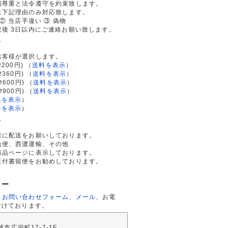
利尊重と法令遵守を約束致します。
は下記理由のみ対応致します。
② 当店手違い ③ 偽物
後 3日以内にご連絡お願い致します。
て
お客様が選択します。
200円)
（
送料を表示
）
律360円)
（
送料を表示
）
律600円)
（
送料を表示
）
律900円)
（
送料を表示
）
料を表示
）
料を表示
）
て
者に配送をお願いしております。
急便、西濃運輸、その他
商品ページに表示しております。
証付書留便をお勧めしております。
ター
、
お問い合わせフォーム
、
メール
、お電
付けております。
川越市広栄町17-7-1F