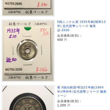
5銭ニッケル貨 1935年銘(昭和10
年) 近代貨幣シリーズ 極美
品-2036
会員価格(税別)：
400
円
菊 5銭白銅貨/明治22年銘(1889
年)/準特年/近代貨幣シリーズ 極美
トーン
会員価格(税別)：
1,200
円