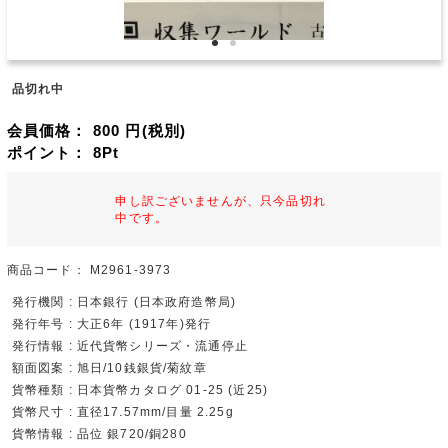
品切れ中
会員価格：
800
円(税別)
ポイント：
8
Pt
申し訳ございませんが、只今品切れ
中です。
商品コード：
M2961-3973
発行機関 : 日本銀行 (日本政府造幣局)
発行年号 : 大正6年 (1917年)発行
発行情報 : 近代貨幣シリーズ・流通停止
額面図案 : 旭日/10銭銀貨/菊紋章
貨幣種類 : 日本貨幣カタログ 01-25 (近25)
貨幣尺寸 : 直径17.57mm/目量 2.25g
貨幣情報 : 品位 銀720/銅280