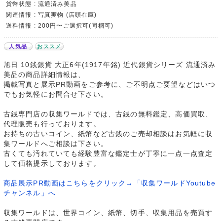
貨幣状態 : 流通済み美品
関連情報 : 写真実物 (店頭在庫)
送料情報 : 200円〜ご選択可(同梱可)
人気品
おススメ
旭日 10銭銀貨 大正6年(1917年銘) 近代銀貨シリーズ 流通済み
美品の商品詳細情報は、
掲載写真と展示PR動画をご参考に、ご不明点ご要望などはいつ
でもお気軽にお問合せ下さい。
古銭専門店の収集ワールドでは、古銭の無料鑑定、高価買取、
代理販売も行っております。
お持ちの古いコイン、紙幣など古銭のご売却相談はお気軽に収
集ワールドへご相談は下さい。
古くても汚れていても経験豊富な鑑定士が丁寧に一点一点査定
して価格提示しております。
商品展示PR動画はこちらをクリック→「収集ワールドYoutube
チャンネル」へ
収集ワールドは、世界コイン、紙幣、切手、収集用品を売買す