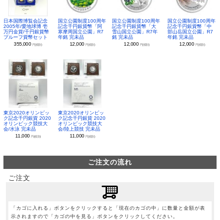
日本国際博覧会記念
国立公園制度100周年
国立公園制度100周年
国立公園制度100周年
2005年/愛地球博 壱
記念千円銀貨幣「阿
記念千円銀貨幣「大
記念千円銀貨幣「中
万円金貨/千円銀貨幣
寒摩周国立公園」R7
雪山国立公園」R7年
部山岳国立公園」R7
プルーフ貨幣セット
年銘 完未品
銘 完未品
年銘 完未品
355,000
12,000
12,000
12,000
円(税別)
円(税別)
円(税別)
円(税別)
東京2020オリンピッ
東京2020オリンピッ
ク記念千円銀貨 2020
ク記念千円銀貨 2020
オリンピック競技大
オリンピック競技大
会/水泳 完未品
会/陸上競技 完未品
11,000
11,000
円(税別)
円(税別)
ご注文の流れ
ご注文
「カゴに入れる」ボタンをクリックすると「現在のカゴの中」に数量と金額が表
示されますので「カゴの中を見る」ボタンをクリックしてください。