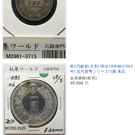
新1円銀貨(大型) 明治16年銘(1883
年) 近代貨幣シリーズ/1圓 美品
会員価格(税別)：
30,000
円