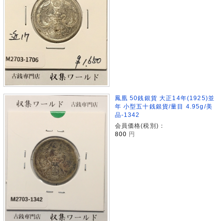
鳳凰 50銭銀貨 大正14年(1925)並
年 小型五十銭銀貨/量目 4.95g/美
品-1342
会員価格(税別)：
800
円