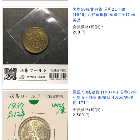
大型50銭黄銅貨 昭和21年銘
(1946) 近代黄銅貨 鳳凰五十銭 極
美品
会員価格(税別)：
280
円
鳳凰 50銭銀貨 (1937年) 昭和12年
小型五十銭銀貨/量目 4.95g/未使
用-1711
会員価格(税別)：
2,500
円