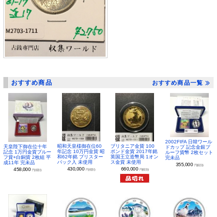
おすすめ商品
おすすめ商品一覧
2002FIFA 日韓ワール
昭和天皇様御在位60
ブリタニア金貨 100
天皇陛下御在位十年
ドカップ 記念金銀プ
年記念 10万円金貨 昭
ポンド金貨 2017年銘
記念 1万円金貨プルー
ルーフ貨幣 2枚セット
和62年銘 ブリスター
英国王立造幣局 1オン
フ貨+白銅貨 2枚組 平
完未品
パック入 未使用
ス金貨 未使用
成11年 完未品
355,000
円(税別)
430,000
660,000
458,000
円(税別)
円(税別)
円(税別)