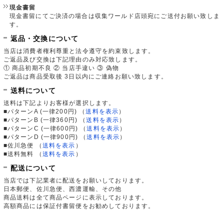
現金書留
現金書留にてご決済の場合は収集ワールド店頭宛にご送付お願い致しま
す。
返品・交換について
当店は消費者権利尊重と法令遵守を約束致します。
ご返品及び交換は下記理由のみ対応致します。
① 商品初期不良 ② 当店手違い ③ 偽物
ご返品は商品受取後 3日以内にご連絡お願い致します。
送料について
送料は下記よりお客様が選択します。
■パターンA (一律200円)
（
送料を表示
）
■パターンB (一律360円)
（
送料を表示
）
■パターンC (一律600円)
（
送料を表示
）
■パターンD (一律900円)
（
送料を表示
）
■佐川急便
（
送料を表示
）
■送料無料
（
送料を表示
）
配送について
当店では下記業者に配送をお願いしております。
日本郵便、佐川急便、西濃運輸、その他
商品送料は全て商品ページに表示しております。
高額商品には保証付書留便をお勧めしております。