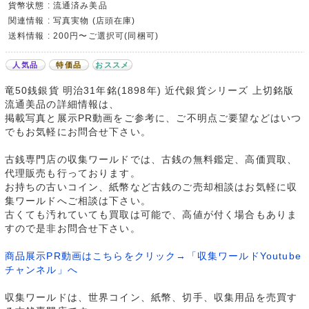
貨幣状態 : 流通済み美品
関連情報 : 写真実物 (店頭在庫)
送料情報 : 200円〜ご選択可(同梱可)
人気品
特価品
おススメ
竜50銭銀貨 明治31年銘(1898年) 近代銀貨シリーズ 上切銘版
流通美品の詳細情報は、
掲載写真と展示PR動画をご参考に、ご不明点ご要望などはいつ
でもお気軽にお問合せ下さい。
古銭専門店の収集ワールドでは、古銭の無料鑑定、高価買取、
代理販売も行っております。
お持ちの古いコイン、紙幣など古銭のご売却相談はお気軽に収
集ワールドへご相談は下さい。
古くても汚れていても買取は可能で、高値が付く場合もありま
すので是非お問合せ下さい。
商品展示PR動画はこちらをクリック→「収集ワールドYoutube
チャンネル」へ
収集ワールドは、世界コイン、紙幣、切手、収集用品を売買す