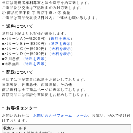
当店は消費者権利尊重と法令遵守を約束致します。
ご返品及び交換は下記理由のみ対応致します。
① 商品初期不良 ② 当店手違い ③ 偽物
ご返品は商品受取後 3日以内にご連絡お願い致します。
送料について
送料は下記よりお客様が選択します。
■パターンA (一律200円)
（
送料を表示
）
■パターンB (一律360円)
（
送料を表示
）
■パターンC (一律600円)
（
送料を表示
）
■パターンD (一律900円)
（
送料を表示
）
■佐川急便
（
送料を表示
）
■送料無料
（
送料を表示
）
配送について
当店では下記業者に配送をお願いしております。
日本郵便、佐川急便、西濃運輸、その他
商品送料は全て商品ページに表示しております。
高額商品には保証付書留便をお勧めしております。
お客様センター
お問い合わせは、
お問い合わせフォーム
、
メール
、お電話、FAXで受け付
けております。
収集ワールド