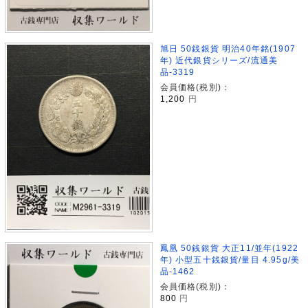
旭日 50銭銀貨 明治40年銘(1907
年) 近代銀貨シリーズ/流通美
品-3319
会員価格(税別)：
1,200
円
鳳凰 50銭銀貨 大正11/並年(1922
年) 小型五十銭銀貨/量目 4.95g/美
品-1462
会員価格(税別)：
800
円