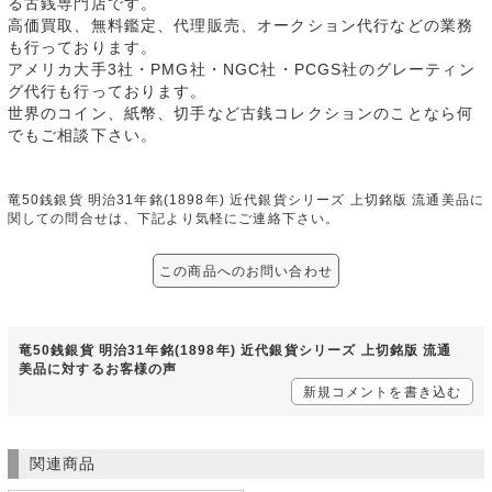
る古銭専門店です。
高価買取、無料鑑定、代理販売、オークション代行などの業務
も行っております。
アメリカ大手3社・PMG社・NGC社・PCGS社のグレーティン
グ代行も行っております。
世界のコイン、紙幣、切手など古銭コレクションのことなら何
でもご相談下さい。
竜50銭銀貨 明治31年銘(1898年) 近代銀貨シリーズ 上切銘版 流通美品に
関しての問合せは、下記より気軽にご連絡下さい。
この商品へのお問い合わせ
竜50銭銀貨 明治31年銘(1898年) 近代銀貨シリーズ 上切銘版 流通
美品に対するお客様の声
新規コメントを書き込む
関連商品