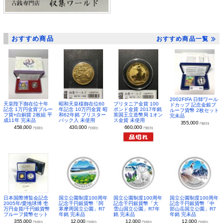
おすすめ商品
おすすめ商品一覧
2002FIFA 日韓ワール
昭和天皇様御在位60
ブリタニア金貨 100
天皇陛下御在位十年
ドカップ 記念金銀プ
年記念 10万円金貨 昭
ポンド金貨 2017年銘
記念 1万円金貨プルー
ルーフ貨幣 2枚セット
和62年銘 ブリスター
英国王立造幣局 1オン
フ貨+白銅貨 2枚組 平
完未品
パック入 未使用
ス金貨 未使用
成11年 完未品
355,000
円(税別)
430,000
660,000
458,000
円(税別)
円(税別)
円(税別)
日本国際博覧会記念
国立公園制度100周年
国立公園制度100周年
国立公園制度100周年
2005年/愛地球博 壱
記念千円銀貨幣「阿
記念千円銀貨幣「大
記念千円銀貨幣「中
万円金貨/千円銀貨幣
寒摩周国立公園」R7
雪山国立公園」R7年
部山岳国立公園」R7
プルーフ貨幣セット
年銘 完未品
銘 完未品
年銘 完未品
355,000
12,000
12,000
12,000
円(税別)
円(税別)
円(税別)
円(税別)