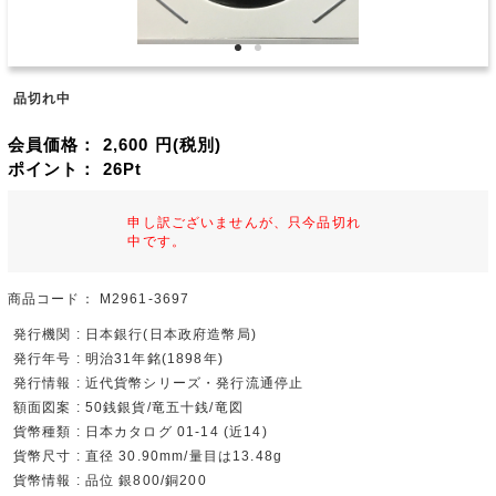
品切れ中
会員価格：
2,600
円(税別)
ポイント：
26
Pt
申し訳ございませんが、只今品切れ
中です。
商品コード：
M2961-3697
発行機関 : 日本銀行(日本政府造幣局)
発行年号 : 明治31年銘(1898年)
発行情報 : 近代貨幣シリーズ・発行流通停止
額面図案 : 50銭銀貨/竜五十銭/竜図
貨幣種類 : 日本カタログ 01-14 (近14)
貨幣尺寸 : 直径 30.90mm/量目は13.48g
貨幣情報 : 品位 銀800/銅200