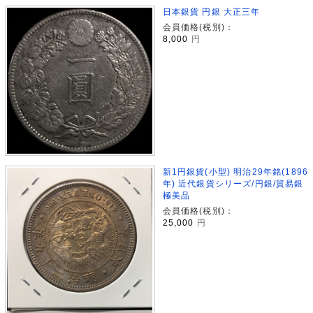
日本銀貨 円銀 大正三年
会員価格(税別)：
8,000
円
新1円銀貨(小型) 明治29年銘(1896
年) 近代銀貨シリーズ/円銀/貿易銀
極美品
会員価格(税別)：
25,000
円