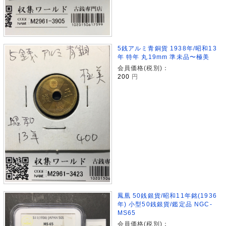
5銭アルミ青銅貨 1938年/昭和13
年 特年 丸19mm 準未品〜極美
会員価格(税別)：
200
円
鳳凰 50銭銀貨/昭和11年銘(1936
年) 小型50銭銀貨/鑑定品 NGC-
MS65
会員価格(税別)：