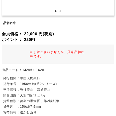
品切れ中
会員価格：
22,000
円(税別)
ポイント：
220
Pt
申し訳ございませんが、只今品切れ
中です。
商品コード：
M2961-1628
発行機関 : 中国人民銀行
発行年号 : 1956年銘(第2シリーズ)
発行情報 : 発行停止、流通停止
額面図案 : 天安門広場と1元
貨幣種類 : 後期の黒壹圓、第2版紙幣
貨幣尺寸 : 150x67.5mm
貨幣情報 : 透かしあり