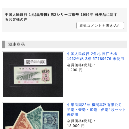
中国人民銀行 1元(黒壹圓) 第2シリーズ紙幣 1956年 極美品に対す
るお客様の声
新規コメントを書き込む
関連商品
中国人民銀行 2角札 長江大橋
1962年銘 2桁-57789676 未使用
会員価格(税別)：
1,200
円
中華民国22年 機関車路有限公司
半毫・壹毫・貮毫・伍毫4枚セット
未使用
会員価格(税別)：
18,000
円