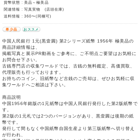
貨幣状態 : 美品～極美品
関連情報 : 写真実物 (店頭在庫)
送料情報 : 360〜(同梱可)
希少品
おススメ
中国人民銀行 1元(黒壹圓) 第2シリーズ紙幣 1956年 極美品の
商品詳細情報は、
掲載写真と展示PR動画をご参考に、ご不明点ご要望はお気軽に
お問合せ下さい。
古銭専門店の収集ワールドでは、古銭の無料鑑定、高価買取、
代理販売も行っております。
お持ちのコイン、旧紙幣など古銭のご売却は、ぜひお気軽に収
集ワールドへご相談は下さい。
商品説明
中国1956年銘版の1元紙幣は中国人民銀行発行した第2版紙幣で
す。
第2版の1元札では2つのバージョンがあり、黒壹圓は後期の紙
幣です。
発行して間もなく中国紙幣自国生産より第三版紙幣へ切り替え
が行われ、