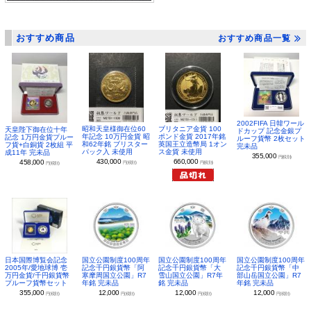
おすすめ商品
おすすめ商品一覧
2002FIFA 日韓ワール
昭和天皇様御在位60
ブリタニア金貨 100
天皇陛下御在位十年
ドカップ 記念金銀プ
年記念 10万円金貨 昭
ポンド金貨 2017年銘
記念 1万円金貨プルー
ルーフ貨幣 2枚セット
和62年銘 ブリスター
英国王立造幣局 1オン
フ貨+白銅貨 2枚組 平
完未品
パック入 未使用
ス金貨 未使用
成11年 完未品
355,000
円(税別)
430,000
660,000
458,000
円(税別)
円(税別)
円(税別)
日本国際博覧会記念
国立公園制度100周年
国立公園制度100周年
国立公園制度100周年
2005年/愛地球博 壱
記念千円銀貨幣「阿
記念千円銀貨幣「大
記念千円銀貨幣「中
万円金貨/千円銀貨幣
寒摩周国立公園」R7
雪山国立公園」R7年
部山岳国立公園」R7
プルーフ貨幣セット
年銘 完未品
銘 完未品
年銘 完未品
355,000
12,000
12,000
12,000
円(税別)
円(税別)
円(税別)
円(税別)