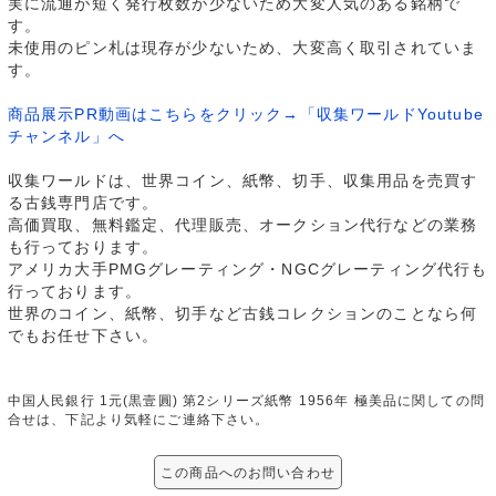
実に流通が短く発行枚数が少ないため大変人気のある銘柄で
す。
未使用のピン札は現存が少ないため、大変高く取引されていま
す。
商品展示PR動画はこちらをクリック→「収集ワールドYoutube
チャンネル」へ
収集ワールドは、世界コイン、紙幣、切手、収集用品を売買す
る古銭専門店です。
高価買取、無料鑑定、代理販売、オークション代行などの業務
も行っております。
アメリカ大手PMGグレーティング・NGCグレーティング代行も
行っております。
世界のコイン、紙幣、切手など古銭コレクションのことなら何
でもお任せ下さい。
中国人民銀行 1元(黒壹圓) 第2シリーズ紙幣 1956年 極美品に関しての問
合せは、下記より気軽にご連絡下さい。
この商品へのお問い合わせ