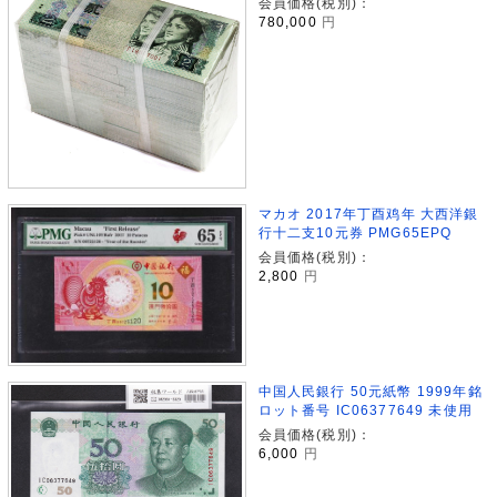
会員価格(税別)：
780,000
円
マカオ 2017年丁酉鸡年 大西洋銀
行十二支10元券 PMG65EPQ
会員価格(税別)：
2,800
円
中国人民銀行 50元紙幣 1999年銘
ロット番号 IC06377649 未使用
会員価格(税別)：
6,000
円