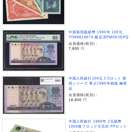
中国第四版紙幣 1990年 100元
YO98828674 鑑定済PMG65EPQ
会員価格(税別)：
7,800
円
中国人民銀行100元 CSロット 第
四シリーズ 希少1980年銘版 極美
品
会員価格(税別)：
18,800
円
中国人民銀行 1990年 2元紙幣
1000枚ブロック大完封 FPロット