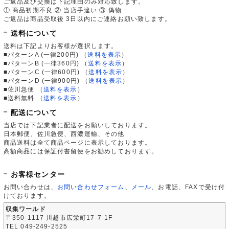
ご返品及び交換は下記理由のみ対応致します。
① 商品初期不良 ② 当店手違い ③ 偽物
ご返品は商品受取後 3日以内にご連絡お願い致します。
送料について
送料は下記よりお客様が選択します。
■パターンA (一律200円)
（
送料を表示
）
■パターンB (一律360円)
（
送料を表示
）
■パターンC (一律600円)
（
送料を表示
）
■パターンD (一律900円)
（
送料を表示
）
■佐川急便
（
送料を表示
）
■送料無料
（
送料を表示
）
配送について
当店では下記業者に配送をお願いしております。
日本郵便、佐川急便、西濃運輸、その他
商品送料は全て商品ページに表示しております。
高額商品には保証付書留便をお勧めしております。
お客様センター
お問い合わせは、
お問い合わせフォーム
、
メール
、お電話、FAXで受け付
けております。
収集ワールド
〒350-1117 川越市広栄町17-7-1F
TEL 049-249-2525