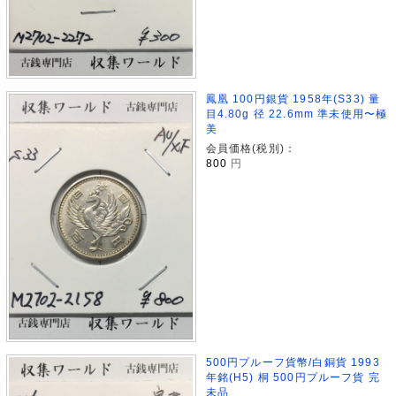
鳳凰 100円銀貨 1958年(S33) 量
目4.80g 径 22.6mm 準未使用〜極
美
会員価格(税別)：
800
円
500円プルーフ貨幣/白銅貨 1993
年銘(H5) 桐 500円プルーフ貨 完
未品