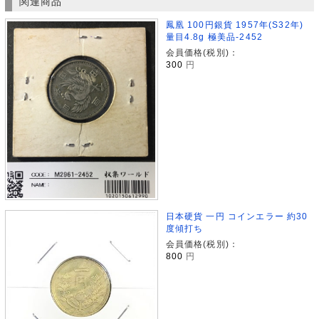
関連商品
鳳凰 100円銀貨 1957年(S32年)
量目4.8g 極美品-2452
会員価格(税別)：
300
円
日本硬貨 一円 コインエラー 約30
度傾打ち
会員価格(税別)：
800
円