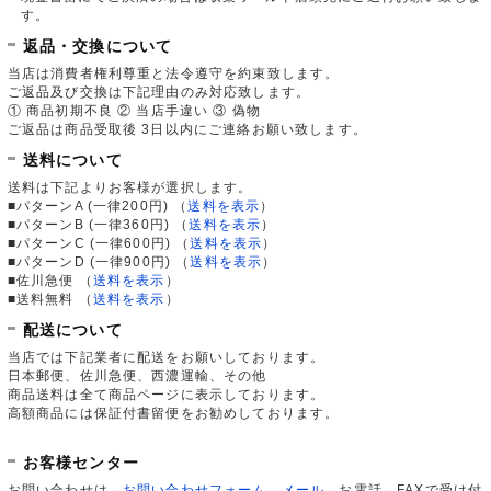
す。
返品・交換について
当店は消費者権利尊重と法令遵守を約束致します。
ご返品及び交換は下記理由のみ対応致します。
① 商品初期不良 ② 当店手違い ③ 偽物
ご返品は商品受取後 3日以内にご連絡お願い致します。
送料について
送料は下記よりお客様が選択します。
■パターンA (一律200円)
（
送料を表示
）
■パターンB (一律360円)
（
送料を表示
）
■パターンC (一律600円)
（
送料を表示
）
■パターンD (一律900円)
（
送料を表示
）
■佐川急便
（
送料を表示
）
■送料無料
（
送料を表示
）
配送について
当店では下記業者に配送をお願いしております。
日本郵便、佐川急便、西濃運輸、その他
商品送料は全て商品ページに表示しております。
高額商品には保証付書留便をお勧めしております。
お客様センター
お問い合わせは、
お問い合わせフォーム
、
メール
、お電話、FAXで受け付