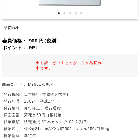
品切れ中
会員価格：
900
円(税別)
ポイント：
9
Pt
申し訳ございませんが、只今品切れ
中です。
商品コード：
M2961-8084
発行機関 : 日本銀行(大蔵省造幣局)
発行年号 : 2002年(平成14年)
発行情報 : 発行停止、現行通貨
額面図案 : 菊花と50円白銅貨幣
貨幣種類 : 法定通貨 /日本カタログ 02-7(現7)
貨幣尺寸 : 外径φ21mm/品位 銅750/ニッケル250/目量4g
貨幣情報 : 準特年