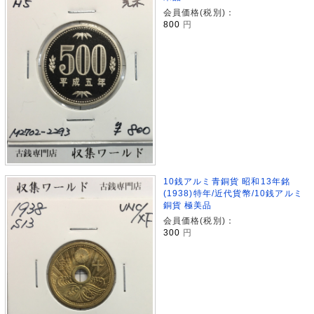
会員価格(税別)：
800
円
10銭アルミ青銅貨 昭和13年銘
(1938)特年/近代貨幣/10銭アルミ
銅貨 極美品
会員価格(税別)：
300
円