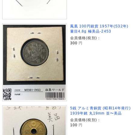
鳳凰 100円銀貨 1957年(S32年)
量目4.8g 極美品-2453
会員価格(税別)：
300
円
5銭 アルミ青銅貨 (昭和14年発行)
1939年銘 丸19mm 並〜美品
会員価格(税別)：
100
円