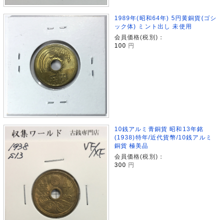
1989年(昭和64年) 5円黄銅貨(ゴシ
ック体) ミント出し 未使用
会員価格(税別)：
100
円
10銭アルミ青銅貨 昭和13年銘
(1938)特年/近代貨幣/10銭アルミ
銅貨 極美品
会員価格(税別)：
300
円