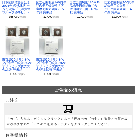
日本国際博覧会記念
国立公園制度100周年
国立公園制度100周年
国立公園制度100周年
2005年/愛地球博 壱
記念千円銀貨幣「阿
記念千円銀貨幣「大
記念千円銀貨幣「中
万円金貨/千円銀貨幣
寒摩周国立公園」R7
雪山国立公園」R7年
部山岳国立公園」R7
プルーフ貨幣セット
年銘 完未品
銘 完未品
年銘 完未品
355,000
12,000
12,000
12,000
円(税別)
円(税別)
円(税別)
円(税別)
東京2020オリンピッ
東京2020オリンピッ
ク記念千円銀貨 2020
ク記念千円銀貨 2020
オリンピック競技大
オリンピック競技大
会/水泳 完未品
会/陸上競技 完未品
11,000
11,000
円(税別)
円(税別)
ご注文の流れ
ご注文
「カゴに入れる」ボタンをクリックすると「現在のカゴの中」に数量と金額が表
示されますので「カゴの中を見る」ボタンをクリックしてください。
お客様情報