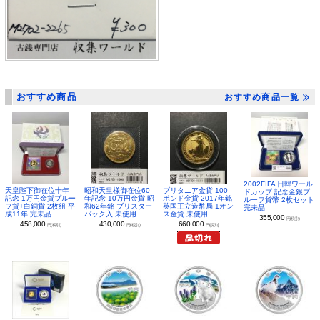
おすすめ商品
おすすめ商品一覧
2002FIFA 日韓ワール
昭和天皇様御在位60
ブリタニア金貨 100
天皇陛下御在位十年
ドカップ 記念金銀プ
年記念 10万円金貨 昭
ポンド金貨 2017年銘
記念 1万円金貨プルー
ルーフ貨幣 2枚セット
和62年銘 ブリスター
英国王立造幣局 1オン
フ貨+白銅貨 2枚組 平
完未品
パック入 未使用
ス金貨 未使用
成11年 完未品
355,000
円(税別)
430,000
660,000
458,000
円(税別)
円(税別)
円(税別)