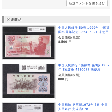
新規コメントを書き込む
関連商品
中国人民銀行 50元 1999年 中国建
国50周年記念 J36405321 未使用
会員価格(税別)：
8,500
円
中国人民銀行 1角紙幣 第3版 1962
年 3冠赤番 4910677 未使用
会員価格(税別)：
800
円
中国紙幣 第三版1972年 5角 中国
人民銀行 完未品UNC