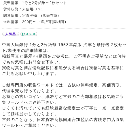
貨幣情報 : 1分と2分紙幣の2枚セット
貨幣状態 : 未使用/UNC
関連情報 : 写真実物 (店頭在庫)
送料情報 : 200円〜ご選択可(同梱可)
人気品
おススメ
中国人民銀行 1分と2分紙幣 1953年銘版 汽車と飛行機 2枚セッ
ト/未使用の詳細情報は、
掲載写真と展示PR動画をご参考に、ご不明点ご要望などは何時
でもお気軽にお問合せ下さい。
実物写真と商品情報記載に相違がある場合は実物写真を基準に
ご判断お願い申し上げます。
古銭専門店の収集ワールドでは、古銭の無料鑑定、高価買取、
代理販売も行っております。
お持ちの古いコイン、紙幣など古銭のご売却相談はお気軽に収
集ワールドへご連絡下さい。
古くても汚れていても経験豊富な鑑定士が丁寧に一点一点査定
して価格提示しております。
古銭のことなら、日本貨幣商協同組合加盟店の古銭専門店収集
ワールドへご相談ください。