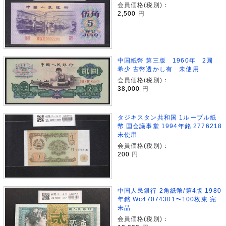
会員価格(税別)：
2,500
円
中国紙幣 第三版 1960年 2圓
希少 古幣透かし有 未使用
会員価格(税別)：
38,000
円
タジキスタン共和国 1ルーブル紙
幣 国会議事堂 1994年銘 2776218
未使用
会員価格(税別)：
200
円
中国人民銀行 2角紙幣/第4版 1980
年銘 Wc47074301〜100枚束 完
未品
会員価格(税別)：