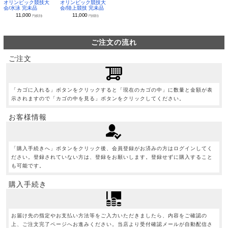
オリンピック競技大
オリンピック競技大
会/水泳 完未品
会/陸上競技 完未品
11,000
11,000
円(税別)
円(税別)
ご注文の流れ
ご注文
「カゴに入れる」ボタンをクリックすると「現在のカゴの中」に数量と金額が表
示されますので「カゴの中を見る」ボタンをクリックしてください。
お客様情報
「購入手続きへ」ボタンをクリック後、会員登録がお済みの方はログインしてく
ださい。登録されていない方は、登録をお願いします。登録せずに購入すること
も可能です。
購入手続き
お届け先の指定やお支払い方法等をご入力いただきましたら、内容をご確認の
上、ご注文完了ページへお進みください。当店より受付確認メールが自動配信さ