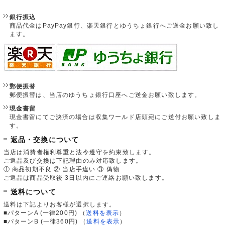
銀行振込
商品代金はPayPay銀行、楽天銀行とゆうちょ銀行へご送金お願い致し
ます。
郵便振替
郵便振替は、当店のゆうちょ銀行口座へご送金お願い致します。
現金書留
現金書留にてご決済の場合は収集ワールド店頭宛にご送付お願い致しま
す。
返品・交換について
当店は消費者権利尊重と法令遵守を約束致します。
ご返品及び交換は下記理由のみ対応致します。
① 商品初期不良 ② 当店手違い ③ 偽物
ご返品は商品受取後 3日以内にご連絡お願い致します。
送料について
送料は下記よりお客様が選択します。
■パターンA (一律200円)
（
送料を表示
）
■パターンB (一律360円)
（
送料を表示
）