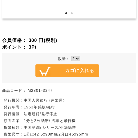
会員価格：
300
円(税別)
ポイント：
3
Pt
数量：
商品コード：
M2801-3247
発行機関 : 中国人民銀行 (造幣局)
発行年号 : 1953年銘版/発行
発行情報 : 法定通貨/発行停止
額面図案 : 1分と2分紙幣/ 汽車と飛行機
貨幣種類 : 中国第3版シリーズ/小額紙幣
貨幣尺寸 : 1分は42.5x90mm/2分は45x95mm