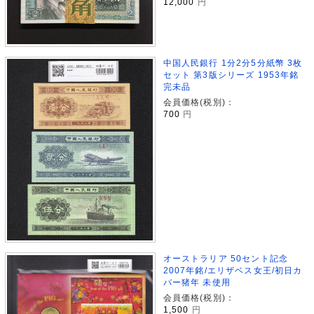
12,000
円
中国人民銀行 1分2分5分紙幣 3枚
セット 第3版シリーズ 1953年銘
完未品
会員価格(税別)：
700
円
オーストラリア 50セント記念
2007年銘/エリザベス女王/初日カ
バー猪年 未使用
会員価格(税別)：
1,500
円