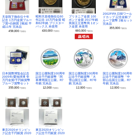
2002FIFA 日韓ワール
昭和天皇様御在位60
ブリタニア金貨 100
天皇陛下御在位十年
ドカップ 記念金銀プ
年記念 10万円金貨 昭
ポンド金貨 2017年銘
記念 1万円金貨プルー
ルーフ貨幣 2枚セット
和62年銘 ブリスター
英国王立造幣局 1オン
フ貨+白銅貨 2枚組 平
完未品
パック入 未使用
ス金貨 未使用
成11年 完未品
355,000
円(税別)
430,000
660,000
458,000
円(税別)
円(税別)
円(税別)
日本国際博覧会記念
国立公園制度100周年
国立公園制度100周年
国立公園制度100周年
2005年/愛地球博 壱
記念千円銀貨幣「阿
記念千円銀貨幣「大
記念千円銀貨幣「中
万円金貨/千円銀貨幣
寒摩周国立公園」R7
雪山国立公園」R7年
部山岳国立公園」R7
プルーフ貨幣セット
年銘 完未品
銘 完未品
年銘 完未品
355,000
12,000
12,000
12,000
円(税別)
円(税別)
円(税別)
円(税別)
東京2020オリンピッ
東京2020オリンピッ
ク記念千円銀貨 2020
ク記念千円銀貨 2020