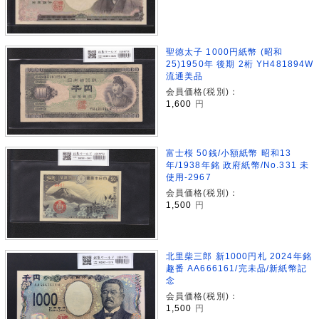
聖徳太子 1000円紙幣 (昭和
25)1950年 後期 2桁 YH481894W
流通美品
会員価格(税別)：
1,600
円
富士桜 50銭/小額紙幣 昭和13
年/1938年銘 政府紙幣/No.331 未
使用-2967
会員価格(税別)：
1,500
円
北里柴三郎 新1000円札 2024年銘
趣番 AA666161/完未品/新紙幣記
念
会員価格(税別)：
1,500
円