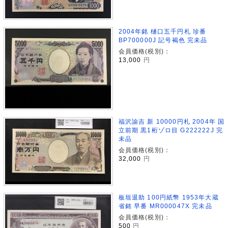
2004年銘 樋口五千円札 珍番
BP700000J 記号褐色 完未品
会員価格(税別)：
13,000
円
福沢諭吉 新 10000円札 2004年 国
立前期 黒1桁ゾロ目 G222222J 完
未品
会員価格(税別)：
32,000
円
板垣退助 100円紙幣 1953年大蔵
省銘 早番 MR000047X 完未品
会員価格(税別)：
500
円