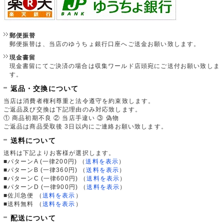
郵便振替
郵便振替は、当店のゆうちょ銀行口座へご送金お願い致します。
現金書留
現金書留にてご決済の場合は収集ワールド店頭宛にご送付お願い致しま
す。
返品・交換について
当店は消費者権利尊重と法令遵守を約束致します。
ご返品及び交換は下記理由のみ対応致します。
① 商品初期不良 ② 当店手違い ③ 偽物
ご返品は商品受取後 3日以内にご連絡お願い致します。
送料について
送料は下記よりお客様が選択します。
■パターンA (一律200円)
（
送料を表示
）
■パターンB (一律360円)
（
送料を表示
）
■パターンC (一律600円)
（
送料を表示
）
■パターンD (一律900円)
（
送料を表示
）
■佐川急便
（
送料を表示
）
■送料無料
（
送料を表示
）
配送について