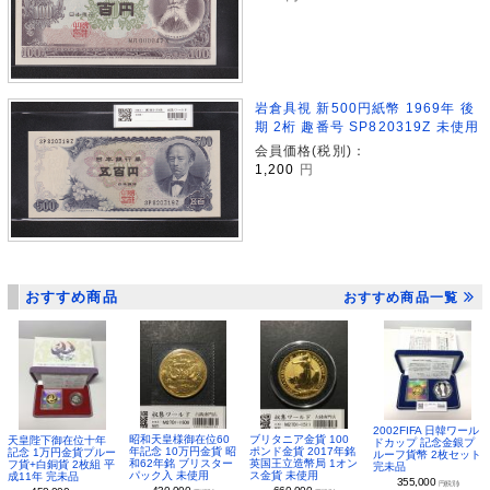
岩倉具視 新500円紙幣 1969年 後
期 2桁 趣番号 SP820319Z 未使用
会員価格(税別)：
1,200
円
おすすめ商品
おすすめ商品一覧
2002FIFA 日韓ワール
昭和天皇様御在位60
ブリタニア金貨 100
天皇陛下御在位十年
ドカップ 記念金銀プ
年記念 10万円金貨 昭
ポンド金貨 2017年銘
記念 1万円金貨プルー
ルーフ貨幣 2枚セット
和62年銘 ブリスター
英国王立造幣局 1オン
フ貨+白銅貨 2枚組 平
完未品
パック入 未使用
ス金貨 未使用
成11年 完未品
355,000
円(税別)