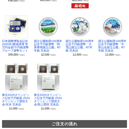
430,000
660,000
458,000
円(税別)
円(税別)
円(税別)
日本国際博覧会記念
国立公園制度100周年
国立公園制度100周年
国立公園制度100周年
2005年/愛地球博 壱
記念千円銀貨幣「阿
記念千円銀貨幣「大
記念千円銀貨幣「中
万円金貨/千円銀貨幣
寒摩周国立公園」R7
雪山国立公園」R7年
部山岳国立公園」R7
プルーフ貨幣セット
年銘 完未品
銘 完未品
年銘 完未品
355,000
12,000
12,000
12,000
円(税別)
円(税別)
円(税別)
円(税別)
東京2020オリンピッ
東京2020オリンピッ
ク記念千円銀貨 2020
ク記念千円銀貨 2020
オリンピック競技大
オリンピック競技大
会/水泳 完未品
会/陸上競技 完未品
11,000
11,000
円(税別)
円(税別)
ご注文の流れ