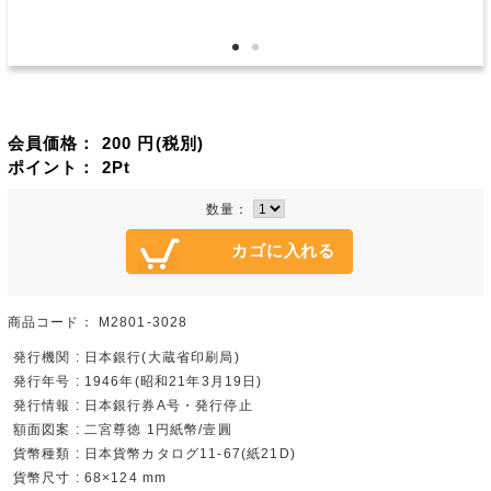
会員価格：
200
円(税別)
ポイント：
2
Pt
数量：
商品コード：
M2801-3028
発行機関 : 日本銀行(大蔵省印刷局)
発行年号 : 1946年(昭和21年3月19日)
発行情報 : 日本銀行券A号・発行停止
額面図案 : 二宮尊徳 1円紙幣/壹圓
貨幣種類 : 日本貨幣カタログ11-67(紙21D)
貨幣尺寸 : 68×124 mm