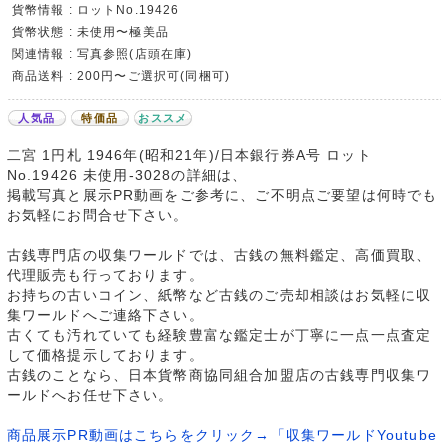
貨幣情報 : ロットNo.19426
貨幣状態 : 未使用〜極美品
関連情報 : 写真参照(店頭在庫)
商品送料 : 200円〜ご選択可(同梱可)
人気品
特価品
おススメ
二宮 1円札 1946年(昭和21年)/日本銀行券A号 ロット
No.19426 未使用-3028の詳細は、
掲載写真と展示PR動画をご参考に、ご不明点ご要望は何時でも
お気軽にお問合せ下さい。
古銭専門店の収集ワールドでは、古銭の無料鑑定、高価買取、
代理販売も行っております。
お持ちの古いコイン、紙幣など古銭のご売却相談はお気軽に収
集ワールドへご連絡下さい。
古くても汚れていても経験豊富な鑑定士が丁寧に一点一点査定
して価格提示しております。
古銭のことなら、日本貨幣商協同組合加盟店の古銭専門収集ワ
ールドへお任せ下さい。
商品展示PR動画はこちらをクリック→「収集ワールドYoutube