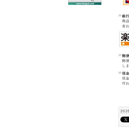
銀
商
金
郵
郵
し
現
現
付
202