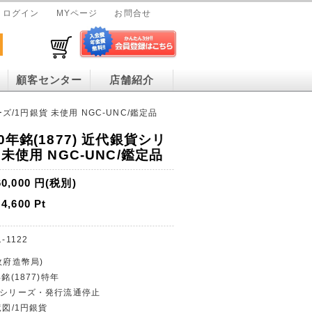
ログイン
MYページ
お問合せ
顧客センター
店舗紹介
ズ/1円銀貨 未使用 NGC-UNC/鑑定品
0年銘(1877) 近代銀貨シリ
 未使用 NGC-UNC/鑑定品
60,000
円(税別)
4,600
Pt
-1122
政府造幣局)
銘(1877)特年
貨幣シリーズ・発行流通停止
竜図/1円銀貨