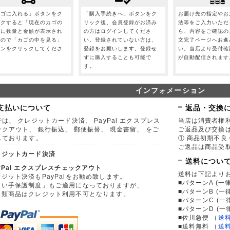
カゴに入れる」ボタンをク
「購入手続きへ」ボタンをク
お届け先の指定やお
ックすると「現在のカゴの
リック後、会員登録がお済み
法等をご入力いただ
」に数量と金額が表示され
の方はログインしてくださ
ら、内容をご確認の
すので「カゴの中を見る」
い。登録されていない方は、
文完了ページへお進
タンをクリックしてくださ
登録をお願いします。登録せ
い。当店より受付確
。
ずに購入することも可能で
が自動配信されます
す。
インフォメーション
支払いについて
返品・交換
は、 クレジットカード決済、 PayPal エクスプレス
当店は消費者権
ックアウト、 銀行振込、 郵便振替、 現金書留、 をご
ご返品及び交換
しております。
① 商品初期不良 
ご返品は商品受取
レジットカード決済
送料につい
yPal エクスプレスチェックアウト
送料は下記より
ジット決済もPayPalをお勧め致します。
■パターンA (一律
買い手保護制度」もご適用になっておりますが、
■パターンB (一
券類商品はクレジット利用不可となります。
■パターンC (一
■パターンD (一
■佐川急便
（
送
■送料無料
（
送