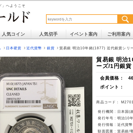
ド」へようこそ
人気コイン
人気切手
イベント案内
ご利用案内
ム
日本硬貨
近代貨幣
銀貨
貿易銀 明治10年銘(1877) 近代銀貨シリー
貿易銀 明治1
ーズ/1円銀貨
会員価格：
4
ポイント：
商品コード：
M2701
発行機関 : 日本国(
発行年号 : 明治10年
発行情報 : 近代
額面図案 : 貿易銀/