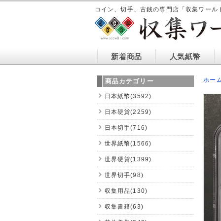
コイン、切手、古銭の専門店「収集ワール
新着商品
人気紙幣
ホー
商品カテゴリー
日本紙幣(3592)
日本硬貨(2259)
日本切手(716)
世界紙幣(1566)
世界硬貨(1399)
世界切手(98)
収集用品(130)
収集書籍(63)