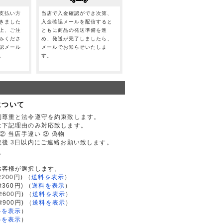
支払い方
当店で入金確認ができ次第、
きました
入金確認メールを配信すると
上、ご注
ともに商品の発送準備を進
みくださ
め、発送が完了しましたら、
認メール
メールでお知らせいたしま
。
す。
について
利尊重と法令遵守を約束致します。
は下記理由のみ対応致します。
② 当店手違い ③ 偽物
後 3日以内にご連絡お願い致します。
て
お客様が選択します。
200円)
（
送料を表示
）
律360円)
（
送料を表示
）
律600円)
（
送料を表示
）
律900円)
（
送料を表示
）
料を表示
）
料を表示
）