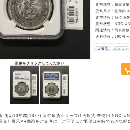
貨幣種類 : 日本貨幣カ
貨幣尺寸 : 直径約 3
貨幣情報 : 品位 銀
貨幣状態 : NGC-UNC
関連情報 : 写真実物
送料情報 : 900円
人気品
おススメ
画像をクリックしてください
銀 明治10年銘(1877) 近代銀貨シリーズ/1円銀貨 未使用 NGC-
写真と展示PR動画をご参考に、ご不明点ご要望は何時でもお気軽