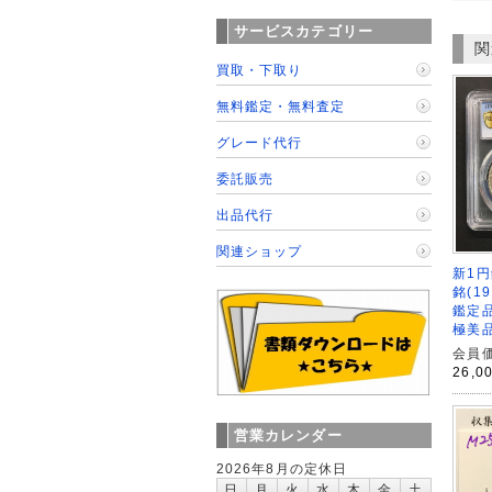
サービスカテゴリー
関
買取・下取り
無料鑑定・無料査定
グレード代行
委託販売
出品代行
関連ショップ
新1円
銘(1
鑑定品
極美
会員価
26,0
営業カレンダー
2026年8月の定休日
日
月
火
水
木
金
土