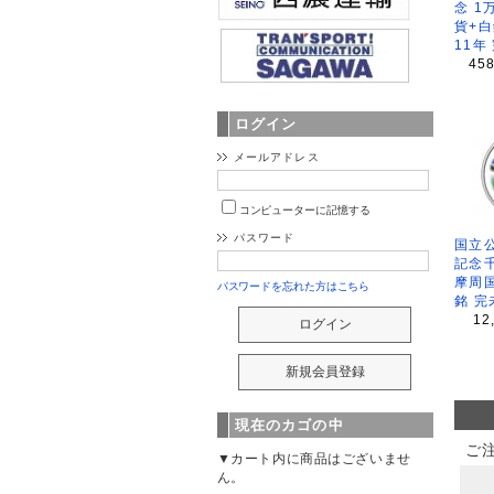
念 1
貨+白
11年
45
ログイン
メールアドレス
コンピューターに記憶する
パスワード
国立公
記念
摩周
パスワードを忘れた方はこちら
銘 完
12
現在のカゴの中
ご
▼カート内に商品はございませ
ん。