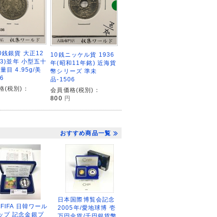
0銭銀貨 大正12
10銭ニッケル貨 1936
23)並年 小型五十
年(昭和11年銘) 近海貨
量目 4.95g/美
幣シリーズ 準未
6
品-1506
格(税別)：
会員価格(税別)：
800
円
おすすめ商品一覧
日本国際博覧会記念
2FIFA 日韓ワール
2005年/愛地球博 壱
ップ 記念金銀プ
万円金貨/千円銀貨幣