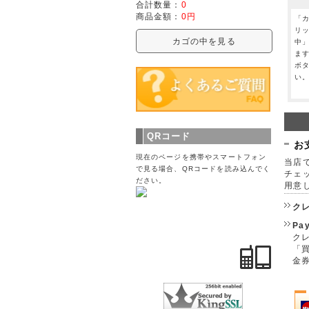
合計数量：
0
商品金額：
0円
「
リ
カゴの中を見る
中
ま
ボ
い
QRコード
お
現在のページを携帯やスマートフォン
当店で
で見る場合、QRコードを読み込んでく
チェ
ださい。
用意
ク
Pa
クレ
「
金