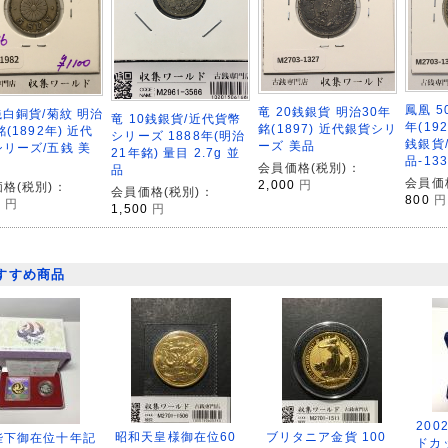
鳳凰 5
竜 20銭銀貨 明治30年
銭白銅貨/菊紋 明治
竜 10銭銀貨/近代貨幣
年(19
銘(1897) 近代銀貨シリ
銘(1892年) 近代
シリーズ 1888年(明治
銭銀貨/
ーズ 美品
リーズ/五銭 美
21年銘) 量目 2.7g 並
品-133
会員価格(税別)：
品
会員価
2,000
円
格(税別)：
会員価格(税別)：
800
円
0
円
1,500
円
すすめ商品
200
昭和天皇様御在位60
ブリタニア金貨 100
陛下御在位十年記
ドカ