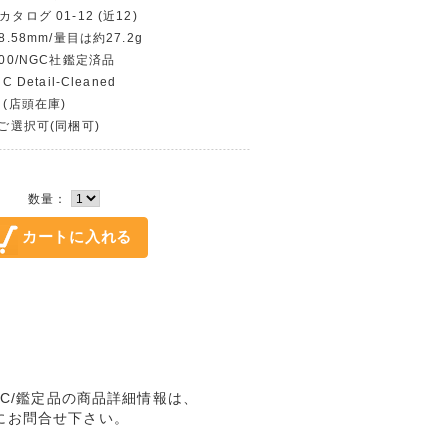
タログ 01-12 (近12)
8.58mm/量目は約27.2g
900/NGC社鑑定済品
 Detail-Cleaned
 (店頭在庫)
〜ご選択可(同梱可)
数量：
UNC/鑑定品の商品詳細情報は、
にお問合せ下さい。