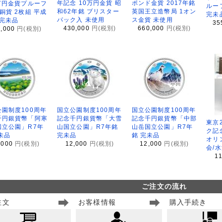
年記念 10万円金貨 昭
ポンド金貨 2017年銘
万円金貨プルーフ
ルー
和62年銘 ブリスター
英国王立造幣局 1オン
銅貨 2枚組 平成
完未
パック入 未使用
ス金貨 未使用
 完未品
35
430,000
円(税別)
660,000
円(税別)
8,000
円(税別)
園制度100周年
国立公園制度100周年
国立公園制度100周年
千円銀貨幣「阿寒
記念千円銀貨幣「大雪
記念千円銀貨幣「中部
東京
国立公園」R7年
山国立公園」R7年銘
山岳国立公園」R7年
ク記
未品
完未品
銘 完未品
オリ
,000
円(税別)
12,000
円(税別)
12,000
円(税別)
会/
1
ご注文の流れ
注文
お客様情報
購入手続き