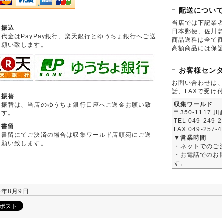
配送につい
当店では下記業
行振込
日本郵便、佐川
品代金はPayPay銀行、楽天銀行とゆうちょ銀行へご送
商品送料は全て
お願い致します。
高額商品には保
お客様セン
お問い合わせは
話、FAXで受け
便振替
収集ワールド
便振替は、当店のゆうちょ銀行口座へご送金お願い致
〒350-1117 
ます。
TEL 049-249-
金書留
FAX 049-257-
金書留にてご決済の場合は収集ワールド店頭宛にご送
▼営業時間
お願い致します。
・ネットでのご
・お電話でのお問
す。
6年8月9日