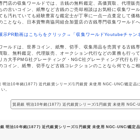
専門店の収集ワールドでは、古銭の無料鑑定、高価買取、代理販
ちの古いコイン、紙幣など古銭のご売却相談はお気軽に収集ワー
ても汚れていても経験豊富な鑑定士が丁寧に一点一点査定して価
のことなら、日本貨幣商協同組合加盟店の古銭専門収集ワールド
展示PR動画はこちらをクリック→「収集ワールドYoutubeチャン
ワールドは、世界コイン、紙幣、切手、収集用品を売買する古銭
買取、無料鑑定、代理販売、オークション代行などの業務も行っ
リカ大手PMG社グレーティング・NGC社グレーティング代行も行
のコイン、紙幣、切手など古銭コレクションのことなら何でもご
 明治10年銘(1877) 近代銀貨シリーズ/1円銀貨 未使用 NGC-UNC/
さい。
貿易銀 明治10年銘(1877) 近代銀貨シリーズ/1円銀貨 未使用 NGC
銀 明治10年銘(1877) 近代銀貨シリーズ/1円銀貨 未使用 NGC-UNC/