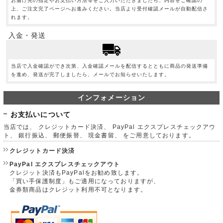
お届け先の指定やお支払い方法等をご入力いただきましたら、内容をご確認の
上、ご注文完了ページへお進みください。当店より受付確認メールが自動配信さ
れます。
入金・発送
当店で入金確認ができ次第、入金確認メールを配信するとともに商品の発送準備
を進め、発送が完了しましたら、メールでお知らせいたします。
インフォメーション
お支払いについて
当店では、 クレジットカード決済、 PayPal エクスプレスチェックアウ
ト、 銀行振込、 郵便振替、 現金書留、 をご用意しております。
クレジットカード決済
PayPal エクスプレスチェックアウト
クレジット決済もPayPalをお勧め致します。
「買い手保護制度」もご適用になっておりますが、
金券類商品はクレジット利用不可となります。