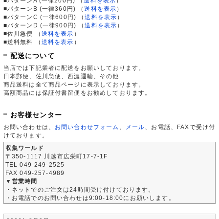
■パターンA (一律200円)
（
送料を表示
）
■パターンB (一律360円)
（
送料を表示
）
■パターンC (一律600円)
（
送料を表示
）
■パターンD (一律900円)
（
送料を表示
）
■佐川急便
（
送料を表示
）
■送料無料
（
送料を表示
）
配送について
当店では下記業者に配送をお願いしております。
日本郵便、佐川急便、西濃運輸、その他
商品送料は全て商品ページに表示しております。
高額商品には保証付書留便をお勧めしております。
お客様センター
お問い合わせは、
お問い合わせフォーム
、
メール
、お電話、FAXで受け付
けております。
収集ワールド
〒350-1117 川越市広栄町17-7-1F
TEL 049-249-2525
FAX 049-257-4989
▼営業時間
・ネットでのご注文は24時間受け付けております。
・お電話でのお問い合わせは9:00-18:00にお願いします。