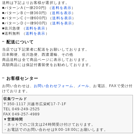
送料は下記よりお客様が選択します。
■パターンA (一律200円)
（
送料を表示
）
■パターンB (一律360円)
（
送料を表示
）
■パターンC (一律600円)
（
送料を表示
）
■パターンD (一律900円)
（
送料を表示
）
■佐川急便
（
送料を表示
）
■送料無料
（
送料を表示
）
配送について
当店では下記業者に配送をお願いしております。
日本郵便、佐川急便、西濃運輸、その他
商品送料は全て商品ページに表示しております。
高額商品には保証付書留便をお勧めしております。
お客様センター
お問い合わせは、
お問い合わせフォーム
、
メール
、お電話、FAXで受け付
けております。
収集ワールド
〒350-1117 川越市広栄町17-7-1F
TEL 049-249-2525
FAX 049-257-4989
▼営業時間
・ネットでのご注文は24時間受け付けております。
・お電話でのお問い合わせは9:00-18:00にお願いします。