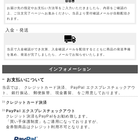
お届け先の指定やお支払い方法等をご入力いただきましたら、内容をご確認の
上、ご注文完了ページへお進みください。当店より受付確認メールが自動配信さ
れます。
入金・発送
当店で入金確認ができ次第、入金確認メールを配信するとともに商品の発送準備
を進め、発送が完了しましたら、メールでお知らせいたします。
インフォメーション
お支払いについて
当店では、 クレジットカード決済、 PayPal エクスプレスチェックアウ
ト、 銀行振込、 郵便振替、 現金書留、 をご用意しております。
クレジットカード決済
PayPal エクスプレスチェックアウト
クレジット決済もPayPalをお勧め致します。
「買い手保護制度」もご適用になっておりますが、
金券類商品はクレジット利用不可となります。