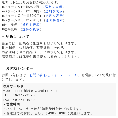
送料は下記よりお客様が選択します。
■パターンA (一律200円)
（
送料を表示
）
■パターンB (一律360円)
（
送料を表示
）
■パターンC (一律600円)
（
送料を表示
）
■パターンD (一律900円)
（
送料を表示
）
■佐川急便
（
送料を表示
）
■送料無料
（
送料を表示
）
配送について
当店では下記業者に配送をお願いしております。
日本郵便、佐川急便、西濃運輸、その他
商品送料は全て商品ページに表示しております。
高額商品には保証付書留便をお勧めしております。
お客様センター
お問い合わせは、
お問い合わせフォーム
、
メール
、お電話、FAXで受け付
けております。
収集ワールド
〒350-1117 川越市広栄町17-7-1F
TEL 049-249-2525
FAX 049-257-4989
▼営業時間
・ネットでのご注文は24時間受け付けております。
・お電話でのお問い合わせは9:00-18:00にお願いします。