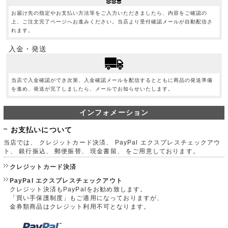
お届け先の指定やお支払い方法等をご入力いただきましたら、内容をご確認の
上、ご注文完了ページへお進みください。当店より受付確認メールが自動配信さ
れます。
入金・発送
当店で入金確認ができ次第、入金確認メールを配信するとともに商品の発送準備
を進め、発送が完了しましたら、メールでお知らせいたします。
インフォメーション
お支払いについて
当店では、 クレジットカード決済、 PayPal エクスプレスチェックアウ
ト、 銀行振込、 郵便振替、 現金書留、 をご用意しております。
クレジットカード決済
PayPal エクスプレスチェックアウト
クレジット決済もPayPalをお勧め致します。
「買い手保護制度」もご適用になっておりますが、
金券類商品はクレジット利用不可となります。