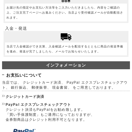
お届け先の指定やお支払い方法等をご入力いただきましたら、内容をご確認の
上、ご注文完了ページへお進みください。当店より受付確認メールが自動配信さ
れます。
入金・発送
当店で入金確認ができ次第、入金確認メールを配信するとともに商品の発送準備
を進め、発送が完了しましたら、メールでお知らせいたします。
インフォメーション
お支払いについて
当店では、 クレジットカード決済、 PayPal エクスプレスチェックアウ
ト、 銀行振込、 郵便振替、 現金書留、 をご用意しております。
クレジットカード決済
PayPal エクスプレスチェックアウト
クレジット決済もPayPalをお勧め致します。
「買い手保護制度」もご適用になっておりますが、
金券類商品はクレジット利用不可となります。