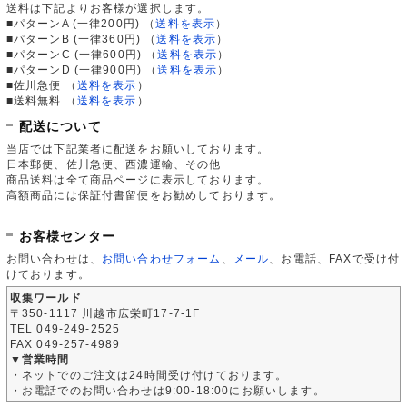
送料は下記よりお客様が選択します。
■パターンA (一律200円)
（
送料を表示
）
■パターンB (一律360円)
（
送料を表示
）
■パターンC (一律600円)
（
送料を表示
）
■パターンD (一律900円)
（
送料を表示
）
■佐川急便
（
送料を表示
）
■送料無料
（
送料を表示
）
配送について
当店では下記業者に配送をお願いしております。
日本郵便、佐川急便、西濃運輸、その他
商品送料は全て商品ページに表示しております。
高額商品には保証付書留便をお勧めしております。
お客様センター
お問い合わせは、
お問い合わせフォーム
、
メール
、お電話、FAXで受け付
けております。
収集ワールド
〒350-1117 川越市広栄町17-7-1F
TEL 049-249-2525
FAX 049-257-4989
▼営業時間
・ネットでのご注文は24時間受け付けております。
・お電話でのお問い合わせは9:00-18:00にお願いします。