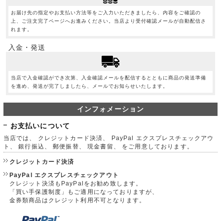
お届け先の指定やお支払い方法等をご入力いただきましたら、内容をご確認の
上、ご注文完了ページへお進みください。当店より受付確認メールが自動配信さ
れます。
入金・発送
当店で入金確認ができ次第、入金確認メールを配信するとともに商品の発送準備
を進め、発送が完了しましたら、メールでお知らせいたします。
インフォメーション
お支払いについて
当店では、 クレジットカード決済、 PayPal エクスプレスチェックアウ
ト、 銀行振込、 郵便振替、 現金書留、 をご用意しております。
クレジットカード決済
PayPal エクスプレスチェックアウト
クレジット決済もPayPalをお勧め致します。
「買い手保護制度」もご適用になっておりますが、
金券類商品はクレジット利用不可となります。