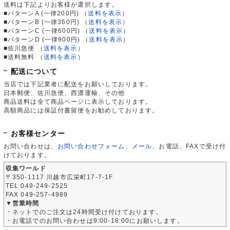
送料は下記よりお客様が選択します。
■パターンA (一律200円)
（
送料を表示
）
■パターンB (一律360円)
（
送料を表示
）
■パターンC (一律600円)
（
送料を表示
）
■パターンD (一律900円)
（
送料を表示
）
■佐川急便
（
送料を表示
）
■送料無料
（
送料を表示
）
配送について
当店では下記業者に配送をお願いしております。
日本郵便、佐川急便、西濃運輸、その他
商品送料は全て商品ページに表示しております。
高額商品には保証付書留便をお勧めしております。
お客様センター
お問い合わせは、
お問い合わせフォーム
、
メール
、お電話、FAXで受け付
けております。
収集ワールド
〒350-1117 川越市広栄町17-7-1F
TEL 049-249-2525
FAX 049-257-4989
▼営業時間
・ネットでのご注文は24時間受け付けております。
・お電話でのお問い合わせは9:00-18:00にお願いします。