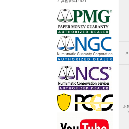
其他収集(243)
メ
お
（