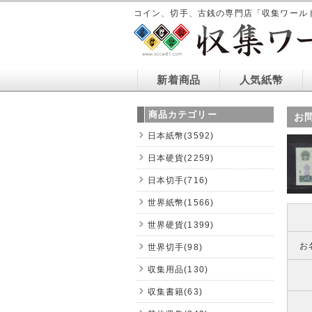
コイン、切手、古銭の専門店「収集ワール
新着商品
人気紙幣
商品カテゴリー
お
日本紙幣(3592)
日本硬貨(2259)
日本切手(716)
世界紙幣(1566)
世界硬貨(1399)
お
世界切手(98)
収集用品(130)
収集書籍(63)