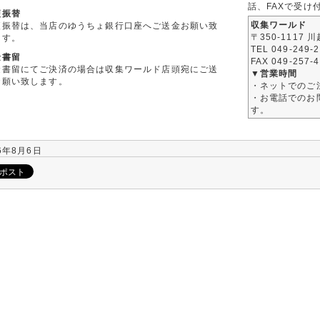
話、FAXで受け
便振替
収集ワールド
便振替は、当店のゆうちょ銀行口座へご送金お願い致
〒350-1117 
ます。
TEL 049-249-
金書留
FAX 049-257-
金書留にてご決済の場合は収集ワールド店頭宛にご送
▼営業時間
お願い致します。
・ネットでのご
・お電話でのお問
す。
6年8月6日