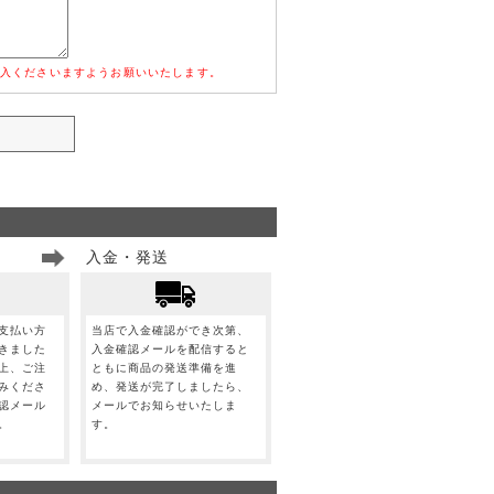
入くださいますようお願いいたします。
入金・発送
支払い方
当店で入金確認ができ次第、
きました
入金確認メールを配信すると
上、ご注
ともに商品の発送準備を進
みくださ
め、発送が完了しましたら、
認メール
メールでお知らせいたしま
。
す。