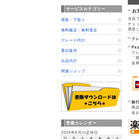
サービスカテゴリー
お
当店で
買取・下取り
チェ
用意
無料鑑定・無料査定
ク
グレード代行
Pa
委託販売
クレ
「
出品代行
金
関連ショップ
銀
商
金
営業カレンダー
2026年8月の定休日
日
月
火
水
木
金
土