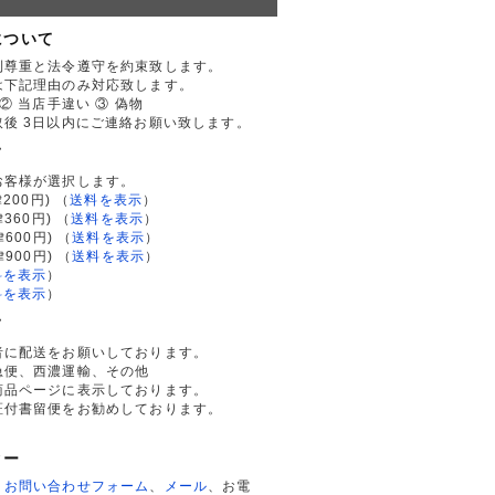
について
利尊重と法令遵守を約束致します。
は下記理由のみ対応致します。
② 当店手違い ③ 偽物
後 3日以内にご連絡お願い致します。
て
お客様が選択します。
200円)
（
送料を表示
）
律360円)
（
送料を表示
）
律600円)
（
送料を表示
）
律900円)
（
送料を表示
）
料を表示
）
料を表示
）
て
者に配送をお願いしております。
急便、西濃運輸、その他
商品ページに表示しております。
証付書留便をお勧めしております。
ター
、
お問い合わせフォーム
、
メール
、お電