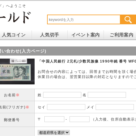
ド」へようこそ
人気コイン
人気切手
イベント案内
ご利用案内
問い合わせ(入力ページ)
「中国人民銀行 2元札/少数民族像 1990年銘 番号 WF
お問合せの内容によっては、回答までお時間を頂く場
休業日の場合は、翌営業日以降の対応となりますので
お名前
※
姓
名
名前(フリガナ)
※
セイ
メイ
〒
-
（入力後、住所自動表示
郵便番号