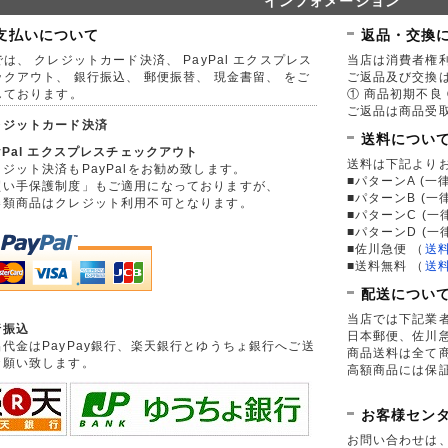
インフォメーション
支払いについて
返品・交換
は、 クレジットカード決済、 PayPal エクスプレス
当店は消費者権
ックアウト、 銀行振込、 郵便振替、 現金書留、 をご
ご返品及び交換
しております。
① 商品初期不良 
ご返品は商品受取
レジットカード決済
送料につい
yPal エクスプレスチェックアウト
送料は下記より
ジット決済もPayPalをお勧め致します。
■パターンA (一律
買い手保護制度」もご適用になっておりますが、
■パターンB (一
券類商品はクレジット利用不可となります。
■パターンC (一
■パターンD (一
■佐川急便
（
送
■送料無料
（
送
配送につい
当店では下記業
行振込
日本郵便、佐川
品代金はPayPay銀行、楽天銀行とゆうちょ銀行へご送
商品送料は全て
お願い致します。
高額商品には保
お客様セン
お問い合わせは