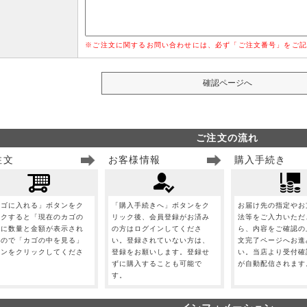
※ご注文に関するお問い合わせには、必ず「ご注文番号」をご記
ご注文の流れ
注文
お客様情報
購入手続き
カゴに入れる」ボタンをク
「購入手続きへ」ボタンをク
お届け先の指定やお
ックすると「現在のカゴの
リック後、会員登録がお済み
法等をご入力いただ
」に数量と金額が表示され
の方はログインしてくださ
ら、内容をご確認の
すので「カゴの中を見る」
い。登録されていない方は、
文完了ページへお進
タンをクリックしてくださ
登録をお願いします。登録せ
い。当店より受付確
。
ずに購入することも可能で
が自動配信されます
す。