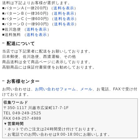
送料は下記よりお客様が選択します。
■パターンA (一律200円)
（
送料を表示
）
■パターンB (一律360円)
（
送料を表示
）
■パターンC (一律600円)
（
送料を表示
）
■パターンD (一律900円)
（
送料を表示
）
■佐川急便
（
送料を表示
）
■送料無料
（
送料を表示
）
配送について
当店では下記業者に配送をお願いしております。
日本郵便、佐川急便、西濃運輸、その他
商品送料は全て商品ページに表示しております。
高額商品には保証付書留便をお勧めしております。
お客様センター
お問い合わせは、
お問い合わせフォーム
、
メール
、お電話、FAXで受け付
けております。
収集ワールド
〒350-1117 川越市広栄町17-7-1F
TEL 049-249-2525
FAX 049-257-4989
▼営業時間
・ネットでのご注文は24時間受け付けております。
・お電話でのお問い合わせは9:00-18:00にお願いします。