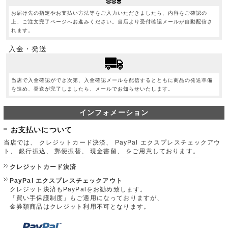
お届け先の指定やお支払い方法等をご入力いただきましたら、内容をご確認の
上、ご注文完了ページへお進みください。当店より受付確認メールが自動配信さ
れます。
入金・発送
当店で入金確認ができ次第、入金確認メールを配信するとともに商品の発送準備
を進め、発送が完了しましたら、メールでお知らせいたします。
インフォメーション
お支払いについて
当店では、 クレジットカード決済、 PayPal エクスプレスチェックアウ
ト、 銀行振込、 郵便振替、 現金書留、 をご用意しております。
クレジットカード決済
PayPal エクスプレスチェックアウト
クレジット決済もPayPalをお勧め致します。
「買い手保護制度」もご適用になっておりますが、
金券類商品はクレジット利用不可となります。