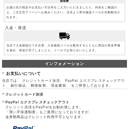
お届け先の指定やお支払い方法等をご入力いただきましたら、内容をご確認の
上、ご注文完了ページへお進みください。当店より受付確認メールが自動配信さ
れます。
入金・発送
当店で入金確認ができ次第、入金確認メールを配信するとともに商品の発送準備
を進め、発送が完了しましたら、メールでお知らせいたします。
インフォメーション
お支払いについて
当店では、 クレジットカード決済、 PayPal エクスプレスチェックアウ
ト、 銀行振込、 郵便振替、 現金書留、 をご用意しております。
クレジットカード決済
PayPal エクスプレスチェックアウト
クレジット決済もPayPalをお勧め致します。
「買い手保護制度」もご適用になっておりますが、
金券類商品はクレジット利用不可となります。