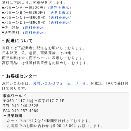
送料は下記よりお客様が選択します。
■パターンA (一律200円)
（
送料を表示
）
■パターンB (一律360円)
（
送料を表示
）
■パターンC (一律600円)
（
送料を表示
）
■パターンD (一律900円)
（
送料を表示
）
■佐川急便
（
送料を表示
）
■送料無料
（
送料を表示
）
配送について
当店では下記業者に配送をお願いしております。
日本郵便、佐川急便、西濃運輸、その他
商品送料は全て商品ページに表示しております。
高額商品には保証付書留便をお勧めしております。
お客様センター
お問い合わせは、
お問い合わせフォーム
、
メール
、お電話、FAXで受け付
けております。
収集ワールド
〒350-1117 川越市広栄町17-7-1F
TEL 049-249-2525
FAX 049-257-4989
▼営業時間
・ネットでのご注文は24時間受け付けております。
・お電話でのお問い合わせは9:00-18:00にお願いします。