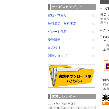
サービスカテゴリー
お
当店で
買取・下取り
チェ
用意
無料鑑定・無料査定
ク
グレード代行
Pa
委託販売
クレ
「
出品代行
金
関連ショップ
銀
商
金
営業カレンダー
2026年8月の定休日
日
月
火
水
木
金
土