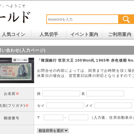
ド」へようこそ
人気コイン
人気切手
イベント案内
ご利用案内
問い合わせ(入力ページ)
「韓国銀行 世宗大王 100Won札 1965年 赤色後期 N
お問合せの内容によっては、回答までお時間を頂く場
休業日の場合は、翌営業日以降の対応となりますので
お名前
※
姓
名
名前(フリガナ)
※
セイ
メイ
〒
-
（入力後、住所自動表示
郵便番号