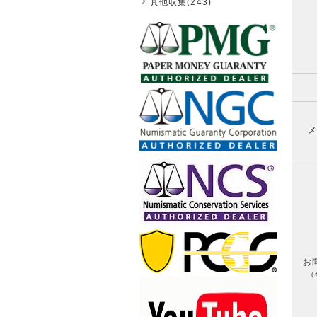
其他収集(243)
メ
お
（