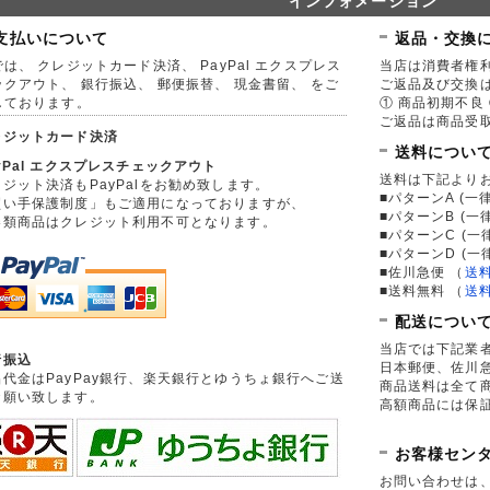
インフォメーション
支払いについて
返品・交換
は、 クレジットカード決済、 PayPal エクスプレス
当店は消費者権
ックアウト、 銀行振込、 郵便振替、 現金書留、 をご
ご返品及び交換
しております。
① 商品初期不良 
ご返品は商品受取
レジットカード決済
送料につい
yPal エクスプレスチェックアウト
送料は下記より
ジット決済もPayPalをお勧め致します。
■パターンA (一律
買い手保護制度」もご適用になっておりますが、
■パターンB (一
券類商品はクレジット利用不可となります。
■パターンC (一
■パターンD (一
■佐川急便
（
送
■送料無料
（
送
配送につい
当店では下記業
行振込
日本郵便、佐川
品代金はPayPay銀行、楽天銀行とゆうちょ銀行へご送
商品送料は全て
お願い致します。
高額商品には保
お客様セン
お問い合わせは