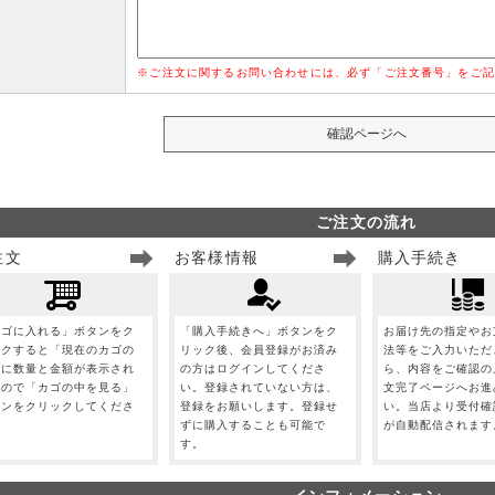
※ご注文に関するお問い合わせには、必ず「ご注文番号」をご記
ご注文の流れ
注文
お客様情報
購入手続き
カゴに入れる」ボタンをク
「購入手続きへ」ボタンをク
お届け先の指定やお
ックすると「現在のカゴの
リック後、会員登録がお済み
法等をご入力いただ
」に数量と金額が表示され
の方はログインしてくださ
ら、内容をご確認の
すので「カゴの中を見る」
い。登録されていない方は、
文完了ページへお進
タンをクリックしてくださ
登録をお願いします。登録せ
い。当店より受付確
。
ずに購入することも可能で
が自動配信されます
す。