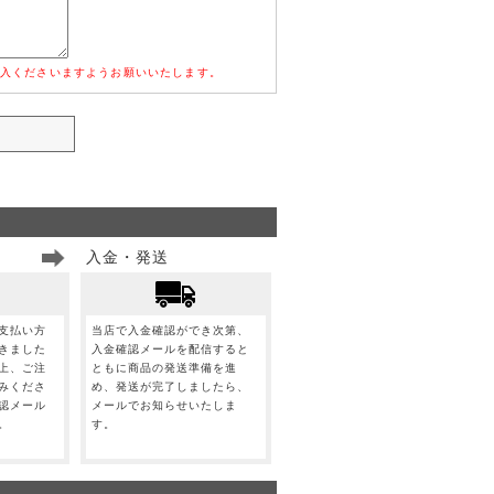
入くださいますようお願いいたします。
入金・発送
支払い方
当店で入金確認ができ次第、
きました
入金確認メールを配信すると
上、ご注
ともに商品の発送準備を進
みくださ
め、発送が完了しましたら、
認メール
メールでお知らせいたしま
。
す。