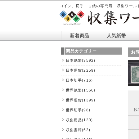
コイン、切手、古銭の専門店「収集ワール
新着商品
人気紙幣
商品カテゴリー
お
日本紙幣(3592)
日本硬貨(2259)
日本切手(716)
世界紙幣(1566)
世界硬貨(1399)
お
世界切手(98)
収集用品(130)
収集書籍(63)