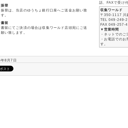
話、FAXで受け
便振替
収集ワールド
便振替は、当店のゆうちょ銀行口座へご送金お願い致
〒350-1117 
ます。
TEL 049-249-
金書留
FAX 049-257-
金書留にてご決済の場合は収集ワールド店頭宛にご送
▼営業時間
お願い致します。
・ネットでのご
・お電話でのお問
す。
6年8月7日