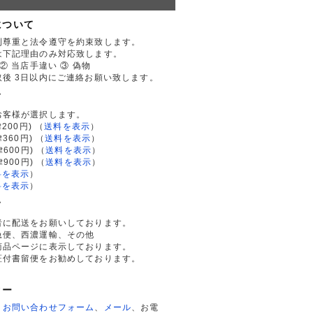
について
利尊重と法令遵守を約束致します。
は下記理由のみ対応致します。
② 当店手違い ③ 偽物
後 3日以内にご連絡お願い致します。
て
お客様が選択します。
200円)
（
送料を表示
）
律360円)
（
送料を表示
）
律600円)
（
送料を表示
）
律900円)
（
送料を表示
）
料を表示
）
料を表示
）
て
者に配送をお願いしております。
急便、西濃運輸、その他
商品ページに表示しております。
証付書留便をお勧めしております。
ター
、
お問い合わせフォーム
、
メール
、お電