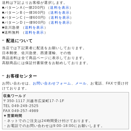
送料は下記よりお客様が選択します。
■パターンA (一律200円)
（
送料を表示
）
■パターンB (一律360円)
（
送料を表示
）
■パターンC (一律600円)
（
送料を表示
）
■パターンD (一律900円)
（
送料を表示
）
■佐川急便
（
送料を表示
）
■送料無料
（
送料を表示
）
配送について
当店では下記業者に配送をお願いしております。
日本郵便、佐川急便、西濃運輸、その他
商品送料は全て商品ページに表示しております。
高額商品には保証付書留便をお勧めしております。
お客様センター
お問い合わせは、
お問い合わせフォーム
、
メール
、お電話、FAXで受け付
けております。
収集ワールド
〒350-1117 川越市広栄町17-7-1F
TEL 049-249-2525
FAX 049-257-4989
▼営業時間
・ネットでのご注文は24時間受け付けております。
・お電話でのお問い合わせは9:00-18:00にお願いします。