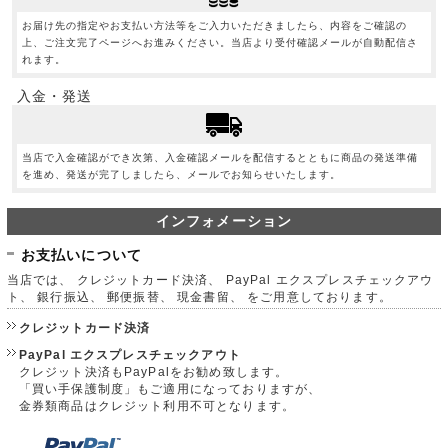
お届け先の指定やお支払い方法等をご入力いただきましたら、内容をご確認の
上、ご注文完了ページへお進みください。当店より受付確認メールが自動配信さ
れます。
入金・発送
当店で入金確認ができ次第、入金確認メールを配信するとともに商品の発送準備
を進め、発送が完了しましたら、メールでお知らせいたします。
インフォメーション
お支払いについて
当店では、 クレジットカード決済、 PayPal エクスプレスチェックアウ
ト、 銀行振込、 郵便振替、 現金書留、 をご用意しております。
クレジットカード決済
PayPal エクスプレスチェックアウト
クレジット決済もPayPalをお勧め致します。
「買い手保護制度」もご適用になっておりますが、
金券類商品はクレジット利用不可となります。