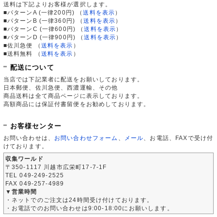
送料は下記よりお客様が選択します。
■パターンA (一律200円)
（
送料を表示
）
■パターンB (一律360円)
（
送料を表示
）
■パターンC (一律600円)
（
送料を表示
）
■パターンD (一律900円)
（
送料を表示
）
■佐川急便
（
送料を表示
）
■送料無料
（
送料を表示
）
配送について
当店では下記業者に配送をお願いしております。
日本郵便、佐川急便、西濃運輸、その他
商品送料は全て商品ページに表示しております。
高額商品には保証付書留便をお勧めしております。
お客様センター
お問い合わせは、
お問い合わせフォーム
、
メール
、お電話、FAXで受け付
けております。
収集ワールド
〒350-1117 川越市広栄町17-7-1F
TEL 049-249-2525
FAX 049-257-4989
▼営業時間
・ネットでのご注文は24時間受け付けております。
・お電話でのお問い合わせは9:00-18:00にお願いします。