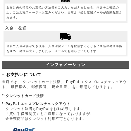
お届け先の指定やお支払い方法等をご入力いただきましたら、内容をご確認の
上、ご注文完了ページへお進みください。当店より受付確認メールが自動配信さ
れます。
入金・発送
当店で入金確認ができ次第、入金確認メールを配信するとともに商品の発送準備
を進め、発送が完了しましたら、メールでお知らせいたします。
インフォメーション
お支払いについて
当店では、 クレジットカード決済、 PayPal エクスプレスチェックアウ
ト、 銀行振込、 郵便振替、 現金書留、 をご用意しております。
クレジットカード決済
PayPal エクスプレスチェックアウト
クレジット決済もPayPalをお勧め致します。
「買い手保護制度」もご適用になっておりますが、
金券類商品はクレジット利用不可となります。