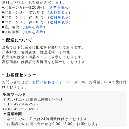
送料は下記よりお客様が選択します。
■パターンA (一律200円)
（
送料を表示
）
■パターンB (一律360円)
（
送料を表示
）
■パターンC (一律600円)
（
送料を表示
）
■パターンD (一律900円)
（
送料を表示
）
■佐川急便
（
送料を表示
）
■送料無料
（
送料を表示
）
配送について
当店では下記業者に配送をお願いしております。
日本郵便、佐川急便、西濃運輸、その他
商品送料は全て商品ページに表示しております。
高額商品には保証付書留便をお勧めしております。
お客様センター
お問い合わせは、
お問い合わせフォーム
、
メール
、お電話、FAXで受け付
けております。
収集ワールド
〒350-1117 川越市広栄町17-7-1F
TEL 049-249-2525
FAX 049-257-4989
▼営業時間
・ネットでのご注文は24時間受け付けております。
・お電話でのお問い合わせは9:00-18:00にお願いします。