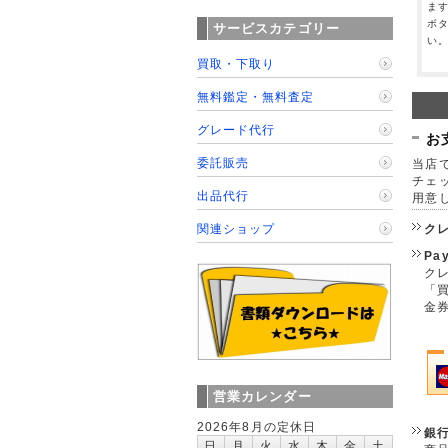
ま
ボ
サービスカテゴリー
い
買取・下取り
無料鑑定・無料査定
グレード代行
お
委託販売
当店で
チェ
出品代行
用意
ク
関連ショップ
Pa
クレ
「
金
営業カレンダー
2026年8月の定休日
銀
日
月
火
水
木
金
土