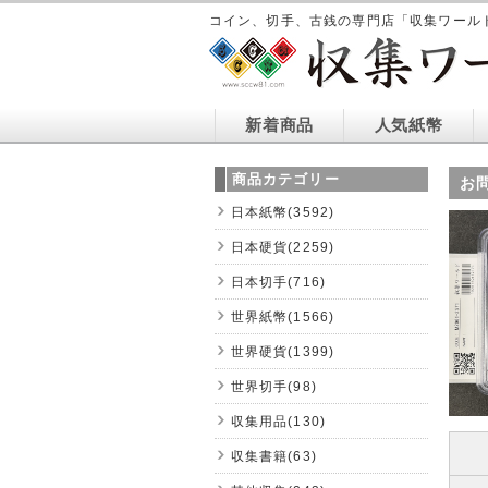
コイン、切手、古銭の専門店「収集ワール
新着商品
人気紙幣
商品カテゴリー
お
日本紙幣(3592)
日本硬貨(2259)
日本切手(716)
世界紙幣(1566)
世界硬貨(1399)
世界切手(98)
収集用品(130)
収集書籍(63)