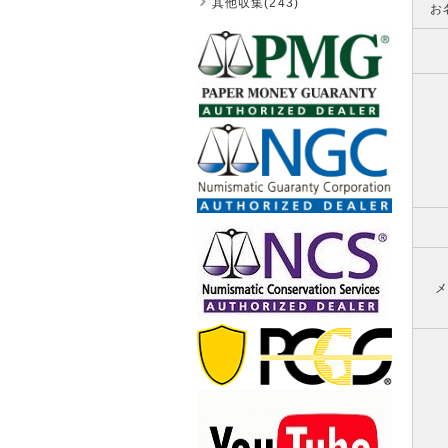
其他収集(243)
お
メ