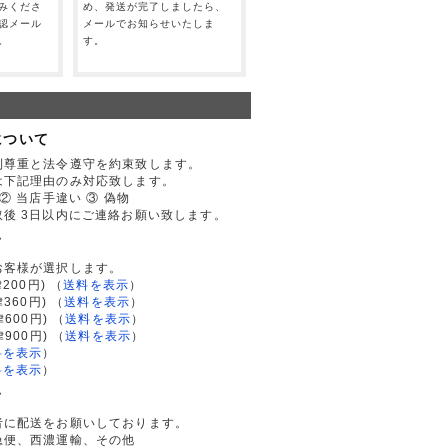
みくださ
め、発送が完了しましたら、
認メール
メールでお知らせいたしま
。
す。
について
利尊重と法令遵守を約束致します。
は下記理由のみ対応致します。
② 当店手違い ③ 偽物
後 3日以内にご連絡お願い致します。
て
お客様が選択します。
200円)
（
送料を表示
）
律360円)
（
送料を表示
）
律600円)
（
送料を表示
）
律900円)
（
送料を表示
）
料を表示
）
料を表示
）
て
者に配送をお願いしております。
急便、西濃運輸、その他