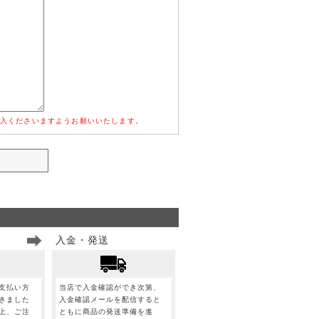
入くださいますようお願いいたします。
入金・発送
支払い方
当店で入金確認ができ次第、
きました
入金確認メールを配信すると
上、ご注
ともに商品の発送準備を進