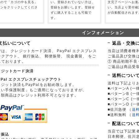
すので「カゴの中を見る」
い。登録されていない方は、
文完了ページへお進
タンをクリックしてくださ
登録をお願いします。登録せ
い。当店より受付確
。
ずに購入することも可能で
が自動配信されます
す。
インフォメーション
支払いについて
返品・交換
は、 クレジットカード決済、 PayPal エクスプレス
当店は消費者権
ックアウト、 銀行振込、 郵便振替、 現金書留、 をご
ご返品及び交換
しております。
① 商品初期不良 
ご返品は商品受取
レジットカード決済
送料につい
yPal エクスプレスチェックアウト
送料は下記より
ジット決済もPayPalをお勧め致します。
■パターンA (一律
買い手保護制度」もご適用になっておりますが、
■パターンB (一
券類商品はクレジット利用不可となります。
■パターンC (一
■パターンD (一
■佐川急便
（
送
■送料無料
（
送
配送につい
当店では下記業
行振込
日本郵便、佐川