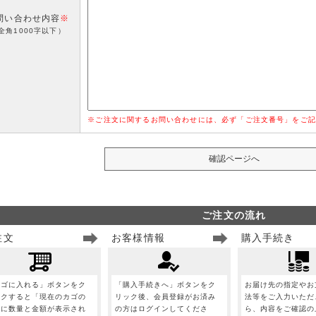
問い合わせ内容
※
全角1000字以下）
※ご注文に関するお問い合わせには、必ず「ご注文番号」をご記
ご注文の流れ
注文
お客様情報
購入手続き
カゴに入れる」ボタンをク
「購入手続きへ」ボタンをク
お届け先の指定やお
ックすると「現在のカゴの
リック後、会員登録がお済み
法等をご入力いただ
」に数量と金額が表示され
の方はログインしてくださ
ら、内容をご確認の