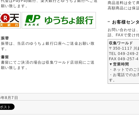
品代金はPayPay銀行、楽天銀行とゆうちょ銀行へご送
商品送料は全て
お願い致します。
高額商品には保
お客様セン
お問い合わせは
話、FAXで受け
便振替
収集ワールド
便振替は、当店のゆうちょ銀行口座へご送金お願い致
〒350-1117 
ます。
TEL 049-249-
金書留
FAX 049-257-
金書留にてご決済の場合は収集ワールド店頭宛にご送
▼営業時間
お願い致します。
・ネットでのご
・お電話でのお問
す。
6年8月7日