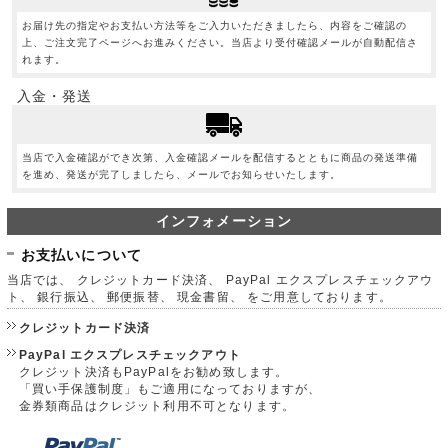
お届け先の指定やお支払い方法等をご入力いただきましたら、内容をご確認の
上、ご注文完了ページへお進みください。当店より受付確認メールが自動配信さ
れます。
入金・発送
当店で入金確認ができ次第、入金確認メールを配信するとともに商品の発送準備
を進め、発送が完了しましたら、メールでお知らせいたします。
インフォメーション
お支払いについて
当店では、 クレジットカード決済、 PayPal エクスプレスチェックアウ
ト、 銀行振込、 郵便振替、 現金書留、 をご用意しております。
クレジットカード決済
PayPal エクスプレスチェックアウト
クレジット決済もPayPalをお勧め致します。
「買い手保護制度」もご適用になっておりますが、
金券類商品はクレジット利用不可となります。