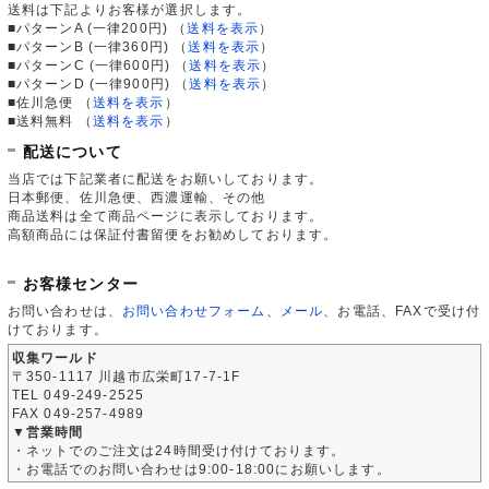
送料は下記よりお客様が選択します。
■パターンA (一律200円)
（
送料を表示
）
■パターンB (一律360円)
（
送料を表示
）
■パターンC (一律600円)
（
送料を表示
）
■パターンD (一律900円)
（
送料を表示
）
■佐川急便
（
送料を表示
）
■送料無料
（
送料を表示
）
配送について
当店では下記業者に配送をお願いしております。
日本郵便、佐川急便、西濃運輸、その他
商品送料は全て商品ページに表示しております。
高額商品には保証付書留便をお勧めしております。
お客様センター
お問い合わせは、
お問い合わせフォーム
、
メール
、お電話、FAXで受け付
けております。
収集ワールド
〒350-1117 川越市広栄町17-7-1F
TEL 049-249-2525
FAX 049-257-4989
▼営業時間
・ネットでのご注文は24時間受け付けております。
・お電話でのお問い合わせは9:00-18:00にお願いします。