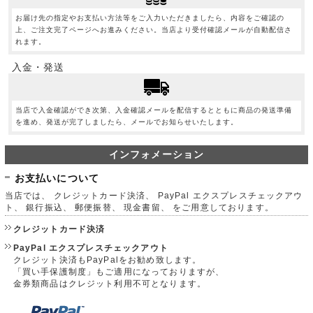
お届け先の指定やお支払い方法等をご入力いただきましたら、内容をご確認の
上、ご注文完了ページへお進みください。当店より受付確認メールが自動配信さ
れます。
入金・発送
当店で入金確認ができ次第、入金確認メールを配信するとともに商品の発送準備
を進め、発送が完了しましたら、メールでお知らせいたします。
インフォメーション
お支払いについて
当店では、 クレジットカード決済、 PayPal エクスプレスチェックアウ
ト、 銀行振込、 郵便振替、 現金書留、 をご用意しております。
クレジットカード決済
PayPal エクスプレスチェックアウト
クレジット決済もPayPalをお勧め致します。
「買い手保護制度」もご適用になっておりますが、
金券類商品はクレジット利用不可となります。