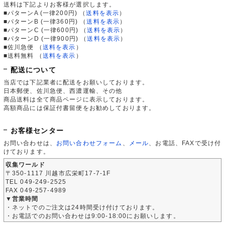
送料は下記よりお客様が選択します。
■パターンA (一律200円)
（
送料を表示
）
■パターンB (一律360円)
（
送料を表示
）
■パターンC (一律600円)
（
送料を表示
）
■パターンD (一律900円)
（
送料を表示
）
■佐川急便
（
送料を表示
）
■送料無料
（
送料を表示
）
配送について
当店では下記業者に配送をお願いしております。
日本郵便、佐川急便、西濃運輸、その他
商品送料は全て商品ページに表示しております。
高額商品には保証付書留便をお勧めしております。
お客様センター
お問い合わせは、
お問い合わせフォーム
、
メール
、お電話、FAXで受け付
けております。
収集ワールド
〒350-1117 川越市広栄町17-7-1F
TEL 049-249-2525
FAX 049-257-4989
▼営業時間
・ネットでのご注文は24時間受け付けております。
・お電話でのお問い合わせは9:00-18:00にお願いします。