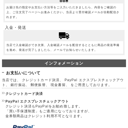
お届け先の指定やお支払い方法等をご入力いただきましたら、内容をご確認の
上、ご注文完了ページへお進みください。当店より受付確認メールが自動配信さ
れます。
入金・発送
当店で入金確認ができ次第、入金確認メールを配信するとともに商品の発送準備
を進め、発送が完了しましたら、メールでお知らせいたします。
インフォメーション
お支払いについて
当店では、 クレジットカード決済、 PayPal エクスプレスチェックアウ
ト、 銀行振込、 郵便振替、 現金書留、 をご用意しております。
クレジットカード決済
PayPal エクスプレスチェックアウト
クレジット決済もPayPalをお勧め致します。
「買い手保護制度」もご適用になっておりますが、
金券類商品はクレジット利用不可となります。