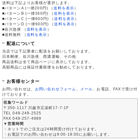
送料は下記よりお客様が選択します。
■パターンA (一律200円)
（
送料を表示
）
■パターンB (一律360円)
（
送料を表示
）
■パターンC (一律600円)
（
送料を表示
）
■パターンD (一律900円)
（
送料を表示
）
■佐川急便
（
送料を表示
）
■送料無料
（
送料を表示
）
配送について
当店では下記業者に配送をお願いしております。
日本郵便、佐川急便、西濃運輸、その他
商品送料は全て商品ページに表示しております。
高額商品には保証付書留便をお勧めしております。
お客様センター
お問い合わせは、
お問い合わせフォーム
、
メール
、お電話、FAXで受け付
けております。
収集ワールド
〒350-1117 川越市広栄町17-7-1F
TEL 049-249-2525
FAX 049-257-4989
▼営業時間
・ネットでのご注文は24時間受け付けております。
・お電話でのお問い合わせは9:00-18:00にお願いします。