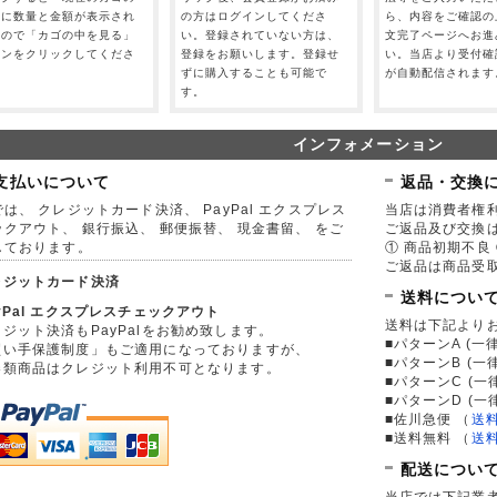
」に数量と金額が表示され
の方はログインしてくださ
ら、内容をご確認の
すので「カゴの中を見る」
い。登録されていない方は、
文完了ページへお進
タンをクリックしてくださ
登録をお願いします。登録せ
い。当店より受付確
。
ずに購入することも可能で
が自動配信されます
す。
インフォメーション
支払いについて
返品・交換
は、 クレジットカード決済、 PayPal エクスプレス
当店は消費者権
ックアウト、 銀行振込、 郵便振替、 現金書留、 をご
ご返品及び交換
しております。
① 商品初期不良 
ご返品は商品受取
レジットカード決済
送料につい
yPal エクスプレスチェックアウト
送料は下記より
ジット決済もPayPalをお勧め致します。
■パターンA (一律
買い手保護制度」もご適用になっておりますが、
■パターンB (一
券類商品はクレジット利用不可となります。
■パターンC (一
■パターンD (一
■佐川急便
（
送
■送料無料
（
送
配送につい
当店では下記業