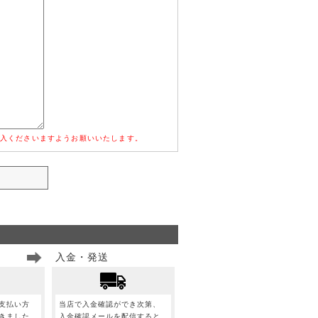
入くださいますようお願いいたします。
入金・発送
支払い方
当店で入金確認ができ次第、
きました
入金確認メールを配信すると