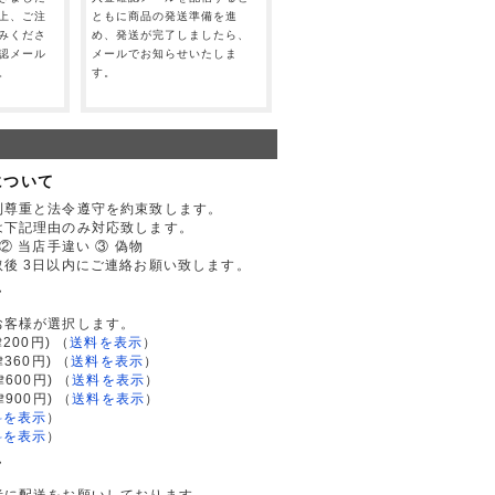
上、ご注
ともに商品の発送準備を進
みくださ
め、発送が完了しましたら、
認メール
メールでお知らせいたしま
。
す。
について
利尊重と法令遵守を約束致します。
は下記理由のみ対応致します。
② 当店手違い ③ 偽物
後 3日以内にご連絡お願い致します。
て
お客様が選択します。
200円)
（
送料を表示
）
律360円)
（
送料を表示
）
律600円)
（
送料を表示
）
律900円)
（
送料を表示
）
料を表示
）
料を表示
）
て
者に配送をお願いしております。