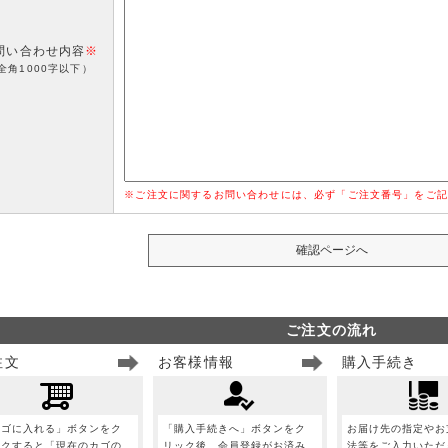
問い合わせ内容
※
全角1000字以下）
※ご注文に関するお問い合わせには、必ず「ご注文番号」をご記
ご注文の流れ
注文
お客様情報
購入手続き
カゴに入れる」ボタンをク
「購入手続きへ」ボタンをク
お届け先の指定やお
ックすると「現在のカゴの
リック後、会員登録がお済み
法等をご入力いただ