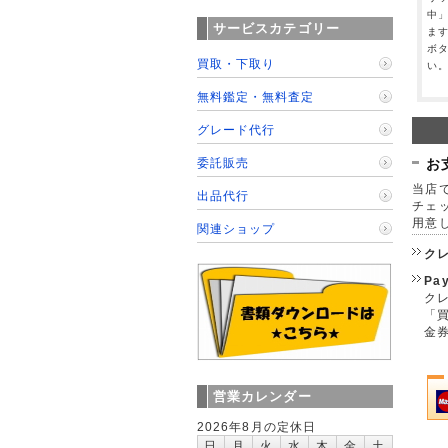
中
サービスカテゴリー
ま
ボ
買取・下取り
い
無料鑑定・無料査定
グレード代行
委託販売
お
当店で
出品代行
チェ
用意
関連ショップ
ク
Pa
クレ
「
金
営業カレンダー
2026年8月の定休日
日
月
火
水
木
金
土