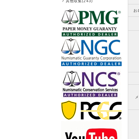
其他収集(243)
お
メ