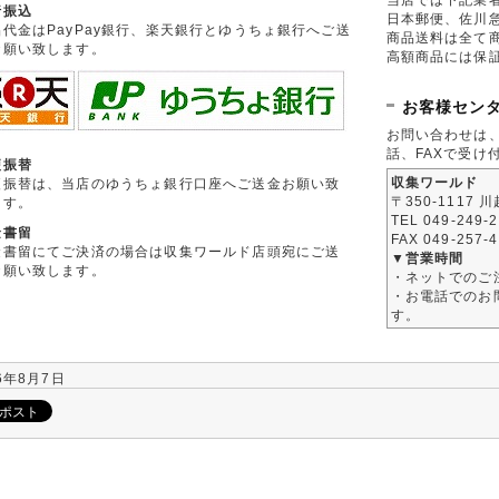
行振込
日本郵便、佐川
品代金はPayPay銀行、楽天銀行とゆうちょ銀行へご送
商品送料は全て
お願い致します。
高額商品には保
お客様セン
お問い合わせは
話、FAXで受け
便振替
収集ワールド
便振替は、当店のゆうちょ銀行口座へご送金お願い致
〒350-1117 
ます。
TEL 049-249-
金書留
FAX 049-257-
金書留にてご決済の場合は収集ワールド店頭宛にご送
▼営業時間
お願い致します。
・ネットでのご
・お電話でのお問
す。
6年8月7日