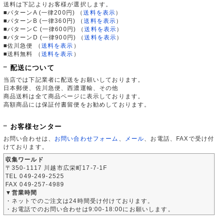
送料は下記よりお客様が選択します。
■パターンA (一律200円)
（
送料を表示
）
■パターンB (一律360円)
（
送料を表示
）
■パターンC (一律600円)
（
送料を表示
）
■パターンD (一律900円)
（
送料を表示
）
■佐川急便
（
送料を表示
）
■送料無料
（
送料を表示
）
配送について
当店では下記業者に配送をお願いしております。
日本郵便、佐川急便、西濃運輸、その他
商品送料は全て商品ページに表示しております。
高額商品には保証付書留便をお勧めしております。
お客様センター
お問い合わせは、
お問い合わせフォーム
、
メール
、お電話、FAXで受け付
けております。
収集ワールド
〒350-1117 川越市広栄町17-7-1F
TEL 049-249-2525
FAX 049-257-4989
▼営業時間
・ネットでのご注文は24時間受け付けております。
・お電話でのお問い合わせは9:00-18:00にお願いします。