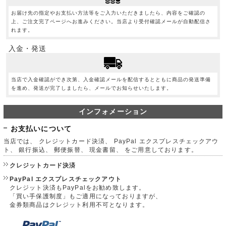
お届け先の指定やお支払い方法等をご入力いただきましたら、内容をご確認の
上、ご注文完了ページへお進みください。当店より受付確認メールが自動配信さ
れます。
入金・発送
当店で入金確認ができ次第、入金確認メールを配信するとともに商品の発送準備
を進め、発送が完了しましたら、メールでお知らせいたします。
インフォメーション
お支払いについて
当店では、 クレジットカード決済、 PayPal エクスプレスチェックアウ
ト、 銀行振込、 郵便振替、 現金書留、 をご用意しております。
クレジットカード決済
PayPal エクスプレスチェックアウト
クレジット決済もPayPalをお勧め致します。
「買い手保護制度」もご適用になっておりますが、
金券類商品はクレジット利用不可となります。