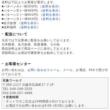
送料は下記よりお客様が選択します。
■パターンA (一律200円)
（
送料を表示
）
■パターンB (一律360円)
（
送料を表示
）
■パターンC (一律600円)
（
送料を表示
）
■パターンD (一律900円)
（
送料を表示
）
■佐川急便
（
送料を表示
）
■送料無料
（
送料を表示
）
配送について
当店では下記業者に配送をお願いしております。
日本郵便、佐川急便、西濃運輸、その他
商品送料は全て商品ページに表示しております。
高額商品には保証付書留便をお勧めしております。
お客様センター
お問い合わせは、
お問い合わせフォーム
、
メール
、お電話、FAXで受け付
けております。
収集ワールド
〒350-1117 川越市広栄町17-7-1F
TEL 049-249-2525
FAX 049-257-4989
▼営業時間
・ネットでのご注文は24時間受け付けております。
・お電話でのお問い合わせは9:00-18:00にお願いします。