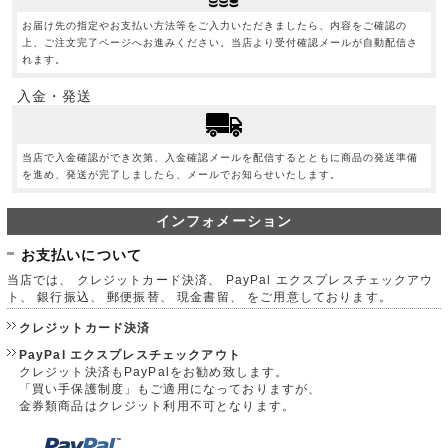
お届け先の指定やお支払い方法等をご入力いただきましたら、内容をご確認の
上、ご注文完了ページへお進みください。当店より受付確認メールが自動配信さ
れます。
入金・発送
当店で入金確認ができ次第、入金確認メールを配信するとともに商品の発送準備
を進め、発送が完了しましたら、メールでお知らせいたします。
インフォメーション
お支払いについて
当店では、 クレジットカード決済、 PayPal エクスプレスチェックアウ
ト、 銀行振込、 郵便振替、 現金書留、 をご用意しております。
クレジットカード決済
PayPal エクスプレスチェックアウト
クレジット決済もPayPalをお勧め致します。
「買い手保護制度」もご適用になっておりますが、
金券類商品はクレジット利用不可となります。