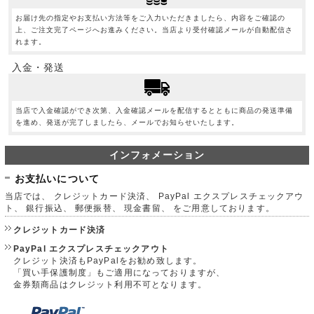
お届け先の指定やお支払い方法等をご入力いただきましたら、内容をご確認の
上、ご注文完了ページへお進みください。当店より受付確認メールが自動配信さ
れます。
入金・発送
当店で入金確認ができ次第、入金確認メールを配信するとともに商品の発送準備
を進め、発送が完了しましたら、メールでお知らせいたします。
インフォメーション
お支払いについて
当店では、 クレジットカード決済、 PayPal エクスプレスチェックアウ
ト、 銀行振込、 郵便振替、 現金書留、 をご用意しております。
クレジットカード決済
PayPal エクスプレスチェックアウト
クレジット決済もPayPalをお勧め致します。
「買い手保護制度」もご適用になっておりますが、
金券類商品はクレジット利用不可となります。