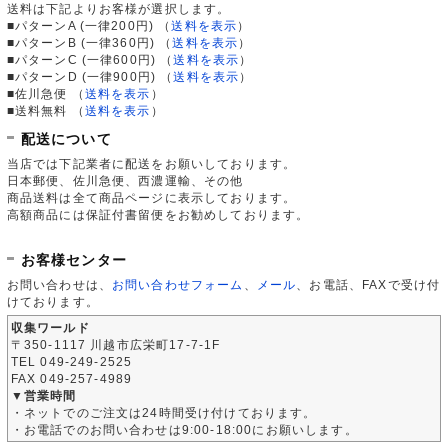
送料は下記よりお客様が選択します。
■パターンA (一律200円)
（
送料を表示
）
■パターンB (一律360円)
（
送料を表示
）
■パターンC (一律600円)
（
送料を表示
）
■パターンD (一律900円)
（
送料を表示
）
■佐川急便
（
送料を表示
）
■送料無料
（
送料を表示
）
配送について
当店では下記業者に配送をお願いしております。
日本郵便、佐川急便、西濃運輸、その他
商品送料は全て商品ページに表示しております。
高額商品には保証付書留便をお勧めしております。
お客様センター
お問い合わせは、
お問い合わせフォーム
、
メール
、お電話、FAXで受け付
けております。
収集ワールド
〒350-1117 川越市広栄町17-7-1F
TEL 049-249-2525
FAX 049-257-4989
▼営業時間
・ネットでのご注文は24時間受け付けております。
・お電話でのお問い合わせは9:00-18:00にお願いします。