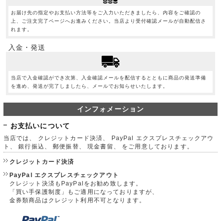
お届け先の指定やお支払い方法等をご入力いただきましたら、内容をご確認の
上、ご注文完了ページへお進みください。当店より受付確認メールが自動配信さ
れます。
入金・発送
当店で入金確認ができ次第、入金確認メールを配信するとともに商品の発送準備
を進め、発送が完了しましたら、メールでお知らせいたします。
インフォメーション
お支払いについて
当店では、 クレジットカード決済、 PayPal エクスプレスチェックアウ
ト、 銀行振込、 郵便振替、 現金書留、 をご用意しております。
クレジットカード決済
PayPal エクスプレスチェックアウト
クレジット決済もPayPalをお勧め致します。
「買い手保護制度」もご適用になっておりますが、
金券類商品はクレジット利用不可となります。