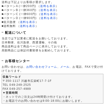
送料は下記よりお客様が選択します。
■パターンA (一律200円)
（
送料を表示
）
■パターンB (一律360円)
（
送料を表示
）
■パターンC (一律600円)
（
送料を表示
）
■パターンD (一律900円)
（
送料を表示
）
■佐川急便
（
送料を表示
）
■送料無料
（
送料を表示
）
配送について
当店では下記業者に配送をお願いしております。
日本郵便、佐川急便、西濃運輸、その他
商品送料は全て商品ページに表示しております。
高額商品には保証付書留便をお勧めしております。
お客様センター
お問い合わせは、
お問い合わせフォーム
、
メール
、お電話、FAXで受け付
けております。
収集ワールド
〒350-1117 川越市広栄町17-7-1F
TEL 049-249-2525
FAX 049-257-4989
▼営業時間
・ネットでのご注文は24時間受け付けております。
・お電話でのお問い合わせは9:00-18:00にお願いします。