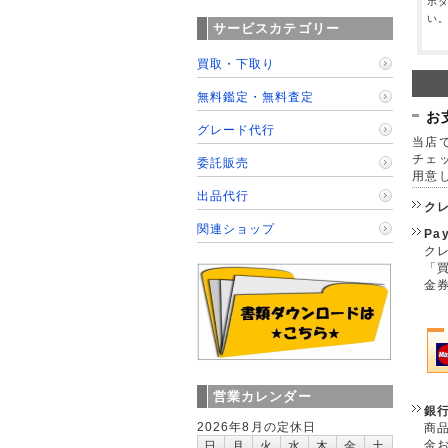
ボ
い
サービスカテゴリー
買取・下取り
無料鑑定・無料査定
お
グレード代行
当店で
チェ
委託販売
用意
出品代行
ク
関連ショップ
Pa
クレ
「
金
営業カレンダー
銀
2026年8月の定休日
商
金
日
月
火
水
木
金
土