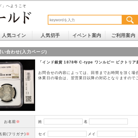
ド」へようこそ
人気コイン
人気切手
イベント案内
ご利用案内
問い合わせ(入力ページ)
「インド銀貨 1878年 C-type ワンルピー ビクトリ
お問合せの内容によっては、回答までお時間を頂く場
休業日の場合は、翌営業日以降の対応となりますので
お名前
※
姓
名
名前(フリガナ)
※
セイ
メイ