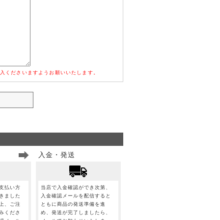
入くださいますようお願いいたします。
入金・発送
支払い方
当店で入金確認ができ次第、
きました
入金確認メールを配信すると
上、ご注
ともに商品の発送準備を進
みくださ
め、発送が完了しましたら、