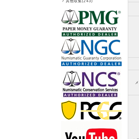
其他収集(243)
メ