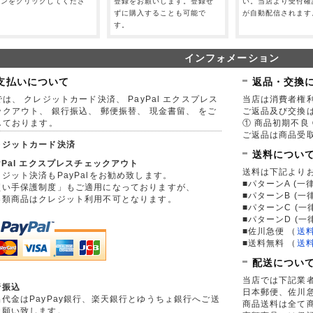
タンをクリックしてくださ
登録をお願いします。登録せ
い。当店より受付確
。
ずに購入することも可能で
が自動配信されます
す。
インフォメーション
支払いについて
返品・交換
は、 クレジットカード決済、 PayPal エクスプレス
当店は消費者権
ックアウト、 銀行振込、 郵便振替、 現金書留、 をご
ご返品及び交換
しております。
① 商品初期不良 
ご返品は商品受取
レジットカード決済
送料につい
yPal エクスプレスチェックアウト
送料は下記より
ジット決済もPayPalをお勧め致します。
■パターンA (一律
買い手保護制度」もご適用になっておりますが、
■パターンB (一
券類商品はクレジット利用不可となります。
■パターンC (一
■パターンD (一
■佐川急便
（
送
■送料無料
（
送
配送につい
当店では下記業
行振込
日本郵便、佐川
品代金はPayPay銀行、楽天銀行とゆうちょ銀行へご送
商品送料は全て
お願い致します。