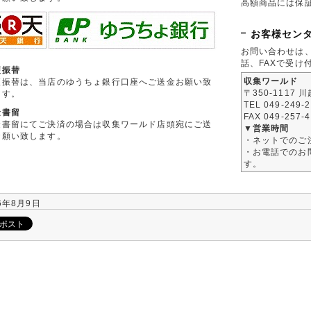
高額商品には保
お客様セン
お問い合わせは
話、FAXで受け
便振替
収集ワールド
便振替は、当店のゆうちょ銀行口座へご送金お願い致
〒350-1117 
ます。
TEL 049-249-
金書留
FAX 049-257-
金書留にてご決済の場合は収集ワールド店頭宛にご送
▼営業時間
お願い致します。
・ネットでのご
・お電話でのお問
す。
6年8月9日