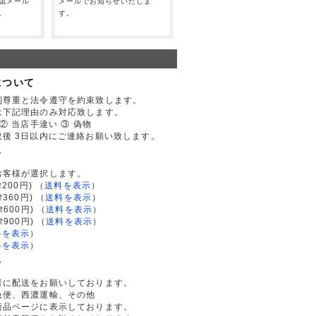
認メール
メールでお知らせいたしま
。
す。
について
利尊重と法令遵守を約束致します。
は下記理由のみ対応致します。
② 当店手違い ③ 偽物
後 3日以内にご連絡お願い致します。
て
お客様が選択します。
200円)
（
送料を表示
）
律360円)
（
送料を表示
）
律600円)
（
送料を表示
）
律900円)
（
送料を表示
）
料を表示
）
料を表示
）
て
者に配送をお願いしております。
急便、西濃運輸、その他
商品ページに表示しております。