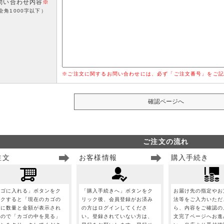
問い合わせ内容
※
全角1000字以下）
※ご注文に関するお問い合わせには、必ず「ご注文番号」をご記
ご注文の流れ
注文
お客様情報
購入手続き
カゴに入れる」ボタンをク
「購入手続きへ」ボタンをク
お届け先の指定やお
ックすると「現在のカゴの
リック後、会員登録がお済み
法等をご入力いただ
」に数量と金額が表示され
の方はログインしてくださ
ら、内容をご確認の
すので「カゴの中を見る」
い。登録されていない方は、
文完了ページへお進