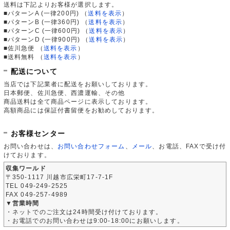
送料は下記よりお客様が選択します。
■パターンA (一律200円)
（
送料を表示
）
■パターンB (一律360円)
（
送料を表示
）
■パターンC (一律600円)
（
送料を表示
）
■パターンD (一律900円)
（
送料を表示
）
■佐川急便
（
送料を表示
）
■送料無料
（
送料を表示
）
配送について
当店では下記業者に配送をお願いしております。
日本郵便、佐川急便、西濃運輸、その他
商品送料は全て商品ページに表示しております。
高額商品には保証付書留便をお勧めしております。
お客様センター
お問い合わせは、
お問い合わせフォーム
、
メール
、お電話、FAXで受け付
けております。
収集ワールド
〒350-1117 川越市広栄町17-7-1F
TEL 049-249-2525
FAX 049-257-4989
▼営業時間
・ネットでのご注文は24時間受け付けております。
・お電話でのお問い合わせは9:00-18:00にお願いします。