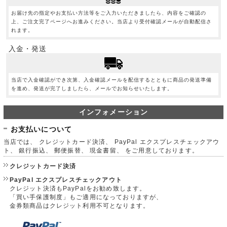
お届け先の指定やお支払い方法等をご入力いただきましたら、内容をご確認の
上、ご注文完了ページへお進みください。当店より受付確認メールが自動配信さ
れます。
入金・発送
当店で入金確認ができ次第、入金確認メールを配信するとともに商品の発送準備
を進め、発送が完了しましたら、メールでお知らせいたします。
インフォメーション
お支払いについて
当店では、 クレジットカード決済、 PayPal エクスプレスチェックアウ
ト、 銀行振込、 郵便振替、 現金書留、 をご用意しております。
クレジットカード決済
PayPal エクスプレスチェックアウト
クレジット決済もPayPalをお勧め致します。
「買い手保護制度」もご適用になっておりますが、
金券類商品はクレジット利用不可となります。