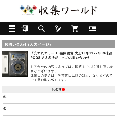
お問い合わせ(入力ページ)
「穴ずれエラー 10銭白銅貨 大正11年1922年 準未品
PCGS-AU 希少品」へのお問い合わせ
お問合せの内容によっては、回答までお時間を頂く場
合がございます。
休業日の場合は、翌営業日以降の対応となりますので
ご了承お願い致します。
お名前
※
姓
名