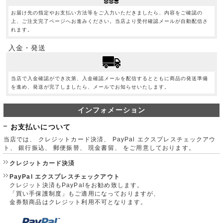
お届け先の指定やお支払い方法等をご入力いただきましたら、内容をご確認の
上、ご注文完了ページへお進みください。当店より受付確認メールが自動配信さ
れます。
入金・発送
当店で入金確認ができ次第、入金確認メールを配信するとともに商品の発送準備
を進め、発送が完了しましたら、メールでお知らせいたします。
インフォメーション
お支払いについて
当店では、 クレジットカード決済、 PayPal エクスプレスチェックアウ
ト、 銀行振込、 郵便振替、 現金書留、 をご用意しております。
クレジットカード決済
PayPal エクスプレスチェックアウト
クレジット決済もPayPalをお勧め致します。
「買い手保護制度」もご適用になっておりますが、
金券類商品はクレジット利用不可となります。