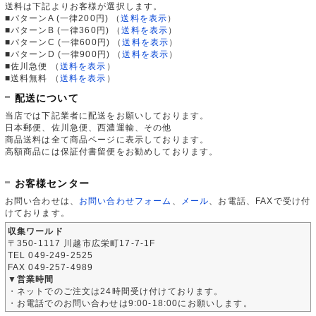
送料は下記よりお客様が選択します。
■パターンA (一律200円)
（
送料を表示
）
■パターンB (一律360円)
（
送料を表示
）
■パターンC (一律600円)
（
送料を表示
）
■パターンD (一律900円)
（
送料を表示
）
■佐川急便
（
送料を表示
）
■送料無料
（
送料を表示
）
配送について
当店では下記業者に配送をお願いしております。
日本郵便、佐川急便、西濃運輸、その他
商品送料は全て商品ページに表示しております。
高額商品には保証付書留便をお勧めしております。
お客様センター
お問い合わせは、
お問い合わせフォーム
、
メール
、お電話、FAXで受け付
けております。
収集ワールド
〒350-1117 川越市広栄町17-7-1F
TEL 049-249-2525
FAX 049-257-4989
▼営業時間
・ネットでのご注文は24時間受け付けております。
・お電話でのお問い合わせは9:00-18:00にお願いします。