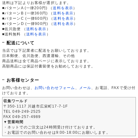
送料は下記よりお客様が選択します。
■パターンA (一律200円)
（
送料を表示
）
■パターンB (一律360円)
（
送料を表示
）
■パターンC (一律600円)
（
送料を表示
）
■パターンD (一律900円)
（
送料を表示
）
■佐川急便
（
送料を表示
）
■送料無料
（
送料を表示
）
配送について
当店では下記業者に配送をお願いしております。
日本郵便、佐川急便、西濃運輸、その他
商品送料は全て商品ページに表示しております。
高額商品には保証付書留便をお勧めしております。
お客様センター
お問い合わせは、
お問い合わせフォーム
、
メール
、お電話、FAXで受け付
けております。
収集ワールド
〒350-1117 川越市広栄町17-7-1F
TEL 049-249-2525
FAX 049-257-4989
▼営業時間
・ネットでのご注文は24時間受け付けております。
・お電話でのお問い合わせは9:00-18:00にお願いします。