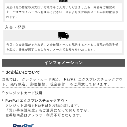
お届け先の指定やお支払い方法等をご入力いただきましたら、内容をご確認の
上、ご注文完了ページへお進みください。当店より受付確認メールが自動配信さ
れます。
入金・発送
当店で入金確認ができ次第、入金確認メールを配信するとともに商品の発送準備
を進め、発送が完了しましたら、メールでお知らせいたします。
インフォメーション
お支払いについて
当店では、 クレジットカード決済、 PayPal エクスプレスチェックアウ
ト、 銀行振込、 郵便振替、 現金書留、 をご用意しております。
クレジットカード決済
PayPal エクスプレスチェックアウト
クレジット決済もPayPalをお勧め致します。
「買い手保護制度」もご適用になっておりますが、
金券類商品はクレジット利用不可となります。