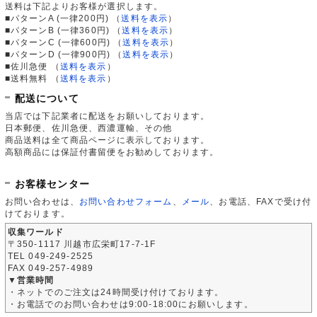
送料は下記よりお客様が選択します。
■パターンA (一律200円)
（
送料を表示
）
■パターンB (一律360円)
（
送料を表示
）
■パターンC (一律600円)
（
送料を表示
）
■パターンD (一律900円)
（
送料を表示
）
■佐川急便
（
送料を表示
）
■送料無料
（
送料を表示
）
配送について
当店では下記業者に配送をお願いしております。
日本郵便、佐川急便、西濃運輸、その他
商品送料は全て商品ページに表示しております。
高額商品には保証付書留便をお勧めしております。
お客様センター
お問い合わせは、
お問い合わせフォーム
、
メール
、お電話、FAXで受け付
けております。
収集ワールド
〒350-1117 川越市広栄町17-7-1F
TEL 049-249-2525
FAX 049-257-4989
▼営業時間
・ネットでのご注文は24時間受け付けております。
・お電話でのお問い合わせは9:00-18:00にお願いします。