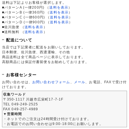
送料は下記よりお客様が選択します。
■パターンA (一律200円)
（
送料を表示
）
■パターンB (一律360円)
（
送料を表示
）
■パターンC (一律600円)
（
送料を表示
）
■パターンD (一律900円)
（
送料を表示
）
■佐川急便
（
送料を表示
）
■送料無料
（
送料を表示
）
配送について
当店では下記業者に配送をお願いしております。
日本郵便、佐川急便、西濃運輸、その他
商品送料は全て商品ページに表示しております。
高額商品には保証付書留便をお勧めしております。
お客様センター
お問い合わせは、
お問い合わせフォーム
、
メール
、お電話、FAXで受け付
けております。
収集ワールド
〒350-1117 川越市広栄町17-7-1F
TEL 049-249-2525
FAX 049-257-4989
▼営業時間
・ネットでのご注文は24時間受け付けております。
・お電話でのお問い合わせは9:00-18:00にお願いします。