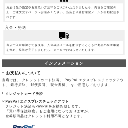
お届け先の指定やお支払い方法等をご入力いただきましたら、内容をご確認の
上、ご注文完了ページへお進みください。当店より受付確認メールが自動配信さ
れます。
入金・発送
当店で入金確認ができ次第、入金確認メールを配信するとともに商品の発送準備
を進め、発送が完了しましたら、メールでお知らせいたします。
インフォメーション
お支払いについて
当店では、 クレジットカード決済、 PayPal エクスプレスチェックアウ
ト、 銀行振込、 郵便振替、 現金書留、 をご用意しております。
クレジットカード決済
PayPal エクスプレスチェックアウト
クレジット決済もPayPalをお勧め致します。
「買い手保護制度」もご適用になっておりますが、
金券類商品はクレジット利用不可となります。