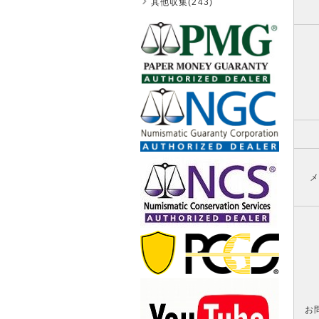
其他収集(243)
メ
お