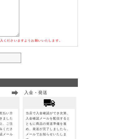
入くださいますようお願いいたします。
入金・発送
支払い方
当店で入金確認ができ次第、
きました
入金確認メールを配信すると
上、ご注
ともに商品の発送準備を進
みくださ
め、発送が完了しましたら、
認メール
メールでお知らせいたしま