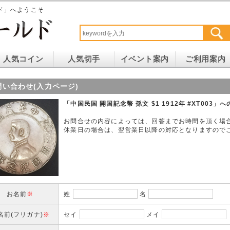
ド」へようこそ
人気コイン
人気切手
イベント案内
ご利用案内
問い合わせ(入力ページ)
「中国民国 開国記念幣 孫文 $1 1912年 #XT003
お問合せの内容によっては、回答までお時間を頂く場
休業日の場合は、翌営業日以降の対応となりますので
お名前
※
姓
名
名前(フリガナ)
※
セイ
メイ