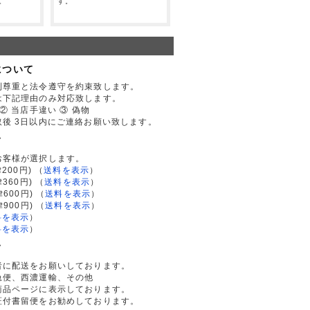
。
す。
について
利尊重と法令遵守を約束致します。
は下記理由のみ対応致します。
② 当店手違い ③ 偽物
後 3日以内にご連絡お願い致します。
て
お客様が選択します。
200円)
（
送料を表示
）
律360円)
（
送料を表示
）
律600円)
（
送料を表示
）
律900円)
（
送料を表示
）
料を表示
）
料を表示
）
て
者に配送をお願いしております。
急便、西濃運輸、その他
商品ページに表示しております。
証付書留便をお勧めしております。