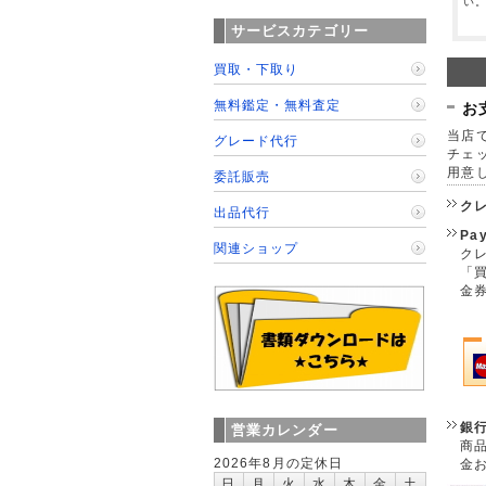
い
サービスカテゴリー
買取・下取り
無料鑑定・無料査定
お
当店で
グレード代行
チェ
用意
委託販売
ク
出品代行
Pa
関連ショップ
クレ
「
金
銀
営業カレンダー
商
2026年8月の定休日
金
日
月
火
水
木
金
土