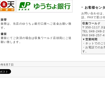
お客様セン
お問い合わせは
話、FAXで受け
便振替
収集ワールド
便振替は、当店のゆうちょ銀行口座へご送金お願い致
〒350-1117 
ます。
TEL 049-249-
金書留
FAX 049-257-
金書留にてご決済の場合は収集ワールド店頭宛にご送
▼営業時間
お願い致します。
・ネットでのご
・お電話でのお問
す。
6年8月7日