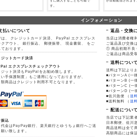
。
ずに購入することも可能で
が自動配信されます
す。
インフォメーション
支払いについて
返品・交換
は、 クレジットカード決済、 PayPal エクスプレス
当店は消費者権
ックアウト、 銀行振込、 郵便振替、 現金書留、 をご
ご返品及び交換
しております。
① 商品初期不良 
ご返品は商品受取
レジットカード決済
送料につい
yPal エクスプレスチェックアウト
送料は下記より
ジット決済もPayPalをお勧め致します。
■パターンA (一律
買い手保護制度」もご適用になっておりますが、
■パターンB (一
券類商品はクレジット利用不可となります。
■パターンC (一
■パターンD (一
■佐川急便
（
送
■送料無料
（
送
配送につい
当店では下記業
行振込
日本郵便、佐川
品代金はPayPay銀行、楽天銀行とゆうちょ銀行へご送
商品送料は全て
お願い致します。
高額商品には保