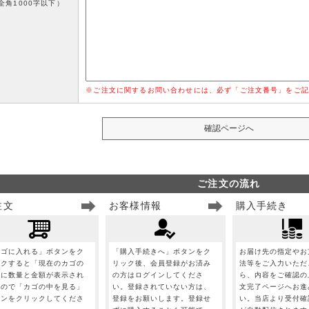
全角1000字以下）
※ご注文に関するお問い合わせには、必ず「ご注文番号」をご記
ご注文の流れ
注文
お客様情報
購入手続き
カゴに入れる」ボタンをク
「購入手続きへ」ボタンをク
お届け先の指定やお
ックすると「現在のカゴの
リック後、会員登録がお済み
法等をご入力いただ
」に数量と金額が表示され
の方はログインしてくださ
ら、内容をご確認の
すので「カゴの中を見る」
い。登録されていない方は、
文完了ページへお進
タンをクリックしてくださ
登録をお願いします。登録せ
い。当店より受付確