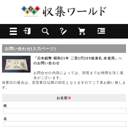
お問い合わせ(入力ページ)
「日本紙幣 昭和21年 二宮1円100枚束札 未使用」へ
のお問い合わせ
お問合せの内容によっては、回答までお時間を頂く場
合がございます。
休業日の場合は、翌営業日以降の対応となりますのでご了承お願い致しま
す。
お名前
※
姓
名