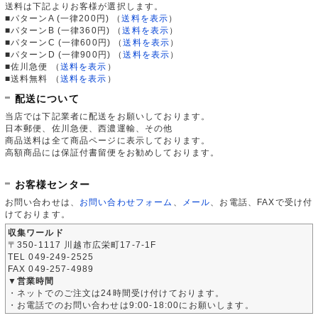
送料は下記よりお客様が選択します。
■パターンA (一律200円)
（
送料を表示
）
■パターンB (一律360円)
（
送料を表示
）
■パターンC (一律600円)
（
送料を表示
）
■パターンD (一律900円)
（
送料を表示
）
■佐川急便
（
送料を表示
）
■送料無料
（
送料を表示
）
配送について
当店では下記業者に配送をお願いしております。
日本郵便、佐川急便、西濃運輸、その他
商品送料は全て商品ページに表示しております。
高額商品には保証付書留便をお勧めしております。
お客様センター
お問い合わせは、
お問い合わせフォーム
、
メール
、お電話、FAXで受け付
けております。
収集ワールド
〒350-1117 川越市広栄町17-7-1F
TEL 049-249-2525
FAX 049-257-4989
▼営業時間
・ネットでのご注文は24時間受け付けております。
・お電話でのお問い合わせは9:00-18:00にお願いします。