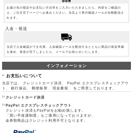
お届け先の指定やお支払い方法等をご入力いただきましたら、内容をご確認の
上、ご注文完了ページへお進みください。当店より受付確認メールが自動配信さ
れます。
入金・発送
当店で入金確認ができ次第、入金確認メールを配信するとともに商品の発送準備
を進め、発送が完了しましたら、メールでお知らせいたします。
インフォメーション
お支払いについて
当店では、 クレジットカード決済、 PayPal エクスプレスチェックアウ
ト、 銀行振込、 郵便振替、 現金書留、 をご用意しております。
クレジットカード決済
PayPal エクスプレスチェックアウト
クレジット決済もPayPalをお勧め致します。
「買い手保護制度」もご適用になっておりますが、
金券類商品はクレジット利用不可となります。