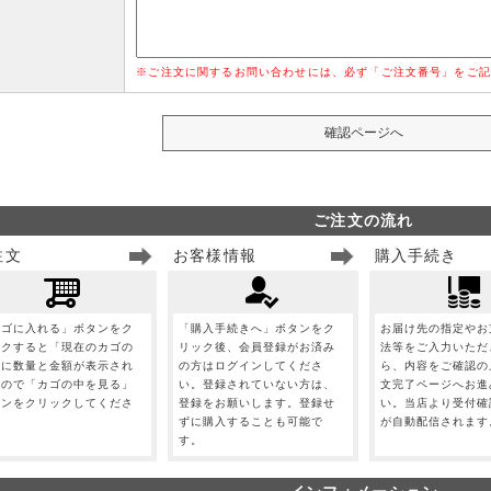
※ご注文に関するお問い合わせには、必ず「ご注文番号」をご記
ご注文の流れ
注文
お客様情報
購入手続き
カゴに入れる」ボタンをク
「購入手続きへ」ボタンをク
お届け先の指定やお
ックすると「現在のカゴの
リック後、会員登録がお済み
法等をご入力いただ
」に数量と金額が表示され
の方はログインしてくださ
ら、内容をご確認の
すので「カゴの中を見る」
い。登録されていない方は、
文完了ページへお進
タンをクリックしてくださ
登録をお願いします。登録せ
い。当店より受付確
。
ずに購入することも可能で
が自動配信されます
す。