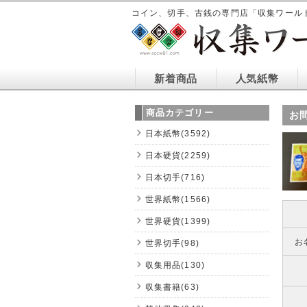
コイン、切手、古銭の専門店「収集ワール
新着商品
人気紙幣
商品カテゴリー
お
日本紙幣(3592)
日本硬貨(2259)
日本切手(716)
世界紙幣(1566)
世界硬貨(1399)
お
世界切手(98)
収集用品(130)
収集書籍(63)