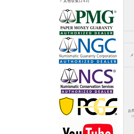
其他収集(243)
メ
お
（