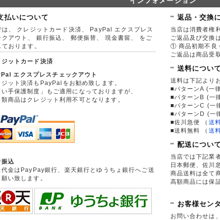
インフォメーション
支払いについて
返品・交換
は、 クレジットカード決済、 PayPal エクスプレス
当店は消費者権
ックアウト、 銀行振込、 郵便振替、 現金書留、 をご
ご返品及び交換
しております。
① 商品初期不良 
ご返品は商品受取
レジットカード決済
送料につい
yPal エクスプレスチェックアウト
送料は下記より
ジット決済もPayPalをお勧め致します。
■パターンA (一律
買い手保護制度」もご適用になっておりますが、
■パターンB (一
券類商品はクレジット利用不可となります。
■パターンC (一
■パターンD (一
■佐川急便
（
送
■送料無料
（
送
配送につい
当店では下記業
行振込
日本郵便、佐川
品代金はPayPay銀行、楽天銀行とゆうちょ銀行へご送
商品送料は全て
お願い致します。
高額商品には保
お客様セン
お問い合わせは