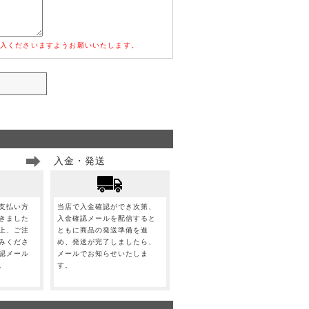
入くださいますようお願いいたします。
入金・発送
支払い方
当店で入金確認ができ次第、
きました
入金確認メールを配信すると
上、ご注
ともに商品の発送準備を進
みくださ
め、発送が完了しましたら、
認メール
メールでお知らせいたしま
。
す。