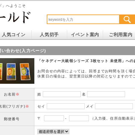
ド」へようこそ
人気コイン
人気切手
イベント案内
ご利用案内
問い合わせ(入力ページ)
「ケネディー大統領シリーズ 3枚セット 未使用」への
お問合せの内容によっては、回答までお時間を頂く場
休業日の場合は、翌営業日以降の対応となりますので
お名前
※
姓
名
名前(フリガナ)
※
セイ
メイ
〒
-
（入力後、住所自動表示
郵便番号