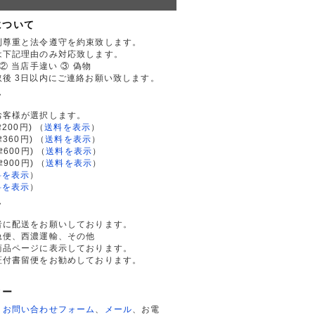
について
利尊重と法令遵守を約束致します。
は下記理由のみ対応致します。
② 当店手違い ③ 偽物
後 3日以内にご連絡お願い致します。
て
お客様が選択します。
200円)
（
送料を表示
）
律360円)
（
送料を表示
）
律600円)
（
送料を表示
）
律900円)
（
送料を表示
）
料を表示
）
料を表示
）
て
者に配送をお願いしております。
急便、西濃運輸、その他
商品ページに表示しております。
証付書留便をお勧めしております。
ター
、
お問い合わせフォーム
、
メール
、お電