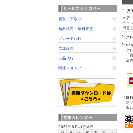
サービスカテゴリー
お
当店で
買取・下取り
チェ
用意
無料鑑定・無料査定
ク
グレード代行
Pa
委託販売
クレ
「
出品代行
金
関連ショップ
銀
商
金
営業カレンダー
2026年8月の定休日
日
月
火
水
木
金
土