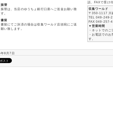
話、FAXで受け
便振替
収集ワールド
便振替は、当店のゆうちょ銀行口座へご送金お願い致
〒350-1117 
ます。
TEL 049-249-
金書留
FAX 049-257-
金書留にてご決済の場合は収集ワールド店頭宛にご送
▼営業時間
お願い致します。
・ネットでのご
・お電話でのお問
す。
6年8月7日