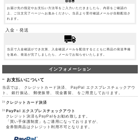
お届け先の指定やお支払い方法等をご入力いただきましたら、内容をご確認の
上、ご注文完了ページへお進みください。当店より受付確認メールが自動配信さ
れます。
入金・発送
当店で入金確認ができ次第、入金確認メールを配信するとともに商品の発送準備
を進め、発送が完了しましたら、メールでお知らせいたします。
インフォメーション
お支払いについて
当店では、 クレジットカード決済、 PayPal エクスプレスチェックアウ
ト、 銀行振込、 郵便振替、 現金書留、 をご用意しております。
クレジットカード決済
PayPal エクスプレスチェックアウト
クレジット決済もPayPalをお勧め致します。
「買い手保護制度」もご適用になっておりますが、
金券類商品はクレジット利用不可となります。