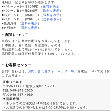
送料は下記よりお客様が選択します。
■パターンA (一律200円)
（
送料を表示
）
■パターンB (一律360円)
（
送料を表示
）
■パターンC (一律600円)
（
送料を表示
）
■パターンD (一律900円)
（
送料を表示
）
■佐川急便
（
送料を表示
）
■送料無料
（
送料を表示
）
配送について
当店では下記業者に配送をお願いしております。
日本郵便、佐川急便、西濃運輸、その他
商品送料は全て商品ページに表示しております。
高額商品には保証付書留便をお勧めしております。
お客様センター
お問い合わせは、
お問い合わせフォーム
、
メール
、お電話、FAXで受け付
けております。
収集ワールド
〒350-1117 川越市広栄町17-7-1F
TEL 049-249-2525
FAX 049-257-4989
▼営業時間
・ネットでのご注文は24時間受け付けております。
・お電話でのお問い合わせは9:00-18:00にお願いします。