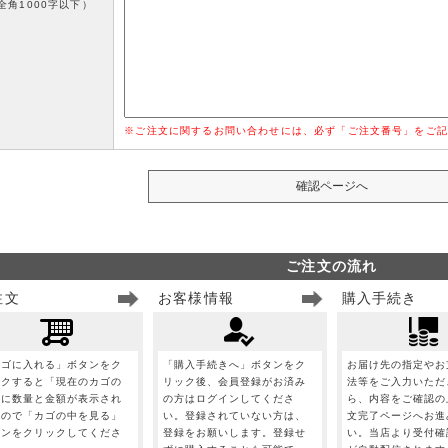
全角1000字以下）
※ご注文に関するお問い合わせには、必ず「ご注文番号」をご記
ご注文の流れ
注文
お客様情報
購入手続き
カゴに入れる」ボタンをク
「購入手続きへ」ボタンをク
お届け先の指定やお
ックすると「現在のカゴの
リック後、会員登録がお済み
法等をご入力いただ
」に数量と金額が表示され
の方はログインしてくださ
ら、内容をご確認の
すので「カゴの中を見る」
い。登録されていない方は、
文完了ページへお進
タンをクリックしてくださ
登録をお願いします。登録せ
い。当店より受付確