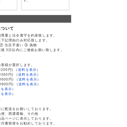
。
す。
について
利尊重と法令遵守を約束致します。
は下記理由のみ対応致します。
② 当店手違い ③ 偽物
後 3日以内にご連絡お願い致します。
て
お客様が選択します。
200円)
（
送料を表示
）
律360円)
（
送料を表示
）
律600円)
（
送料を表示
）
律900円)
（
送料を表示
）
料を表示
）
料を表示
）
て
者に配送をお願いしております。
急便、西濃運輸、その他
商品ページに表示しております。
証付書留便をお勧めしております。