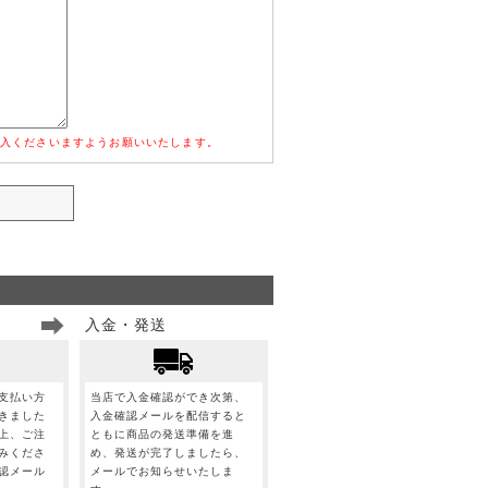
入くださいますようお願いいたします。
入金・発送
支払い方
当店で入金確認ができ次第、
きました
入金確認メールを配信すると
上、ご注
ともに商品の発送準備を進
みくださ
め、発送が完了しましたら、
認メール
メールでお知らせいたしま