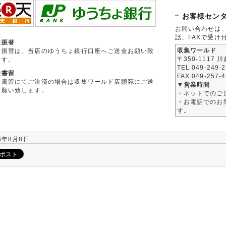
お客様セン
お問い合わせは
話、FAXで受け
便振替
収集ワールド
便振替は、当店のゆうちょ銀行口座へご送金お願い致
〒350-1117 
ます。
TEL 049-249-
金書留
FAX 049-257-
金書留にてご決済の場合は収集ワールド店頭宛にご送
▼営業時間
お願い致します。
・ネットでのご
・お電話でのお問
す。
6年8月8日