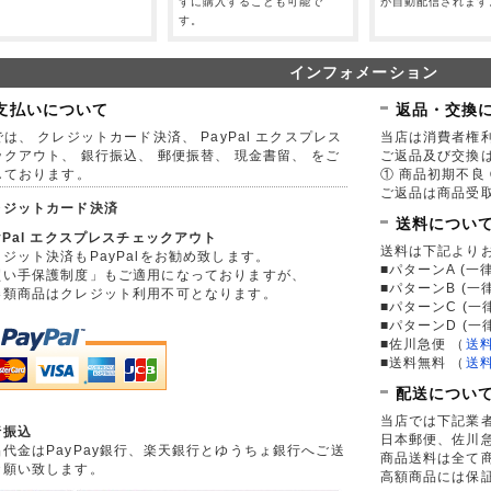
。
ずに購入することも可能で
が自動配信されます
す。
インフォメーション
支払いについて
返品・交換
は、 クレジットカード決済、 PayPal エクスプレス
当店は消費者権
ックアウト、 銀行振込、 郵便振替、 現金書留、 をご
ご返品及び交換
しております。
① 商品初期不良 
ご返品は商品受取
レジットカード決済
送料につい
yPal エクスプレスチェックアウト
送料は下記より
ジット決済もPayPalをお勧め致します。
■パターンA (一律
買い手保護制度」もご適用になっておりますが、
■パターンB (一
券類商品はクレジット利用不可となります。
■パターンC (一
■パターンD (一
■佐川急便
（
送
■送料無料
（
送
配送につい
当店では下記業
行振込
日本郵便、佐川
品代金はPayPay銀行、楽天銀行とゆうちょ銀行へご送
商品送料は全て
お願い致します。
高額商品には保