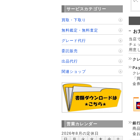
い
サービスカテゴリー
買取・下取り
無料鑑定・無料査定
お
当店で
グレード代行
チェ
用意
委託販売
ク
出品代行
Pa
関連ショップ
クレ
「
金
銀
営業カレンダー
商
2026年8月の定休日
金
日
月
火
水
木
金
土