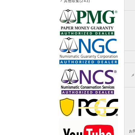
其他収集(243)
メ
お