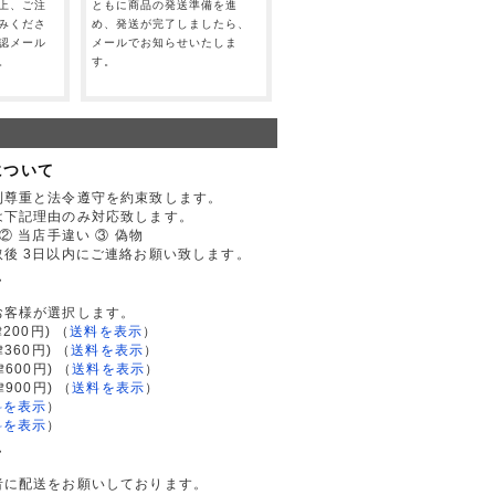
上、ご注
ともに商品の発送準備を進
みくださ
め、発送が完了しましたら、
認メール
メールでお知らせいたしま
。
す。
について
利尊重と法令遵守を約束致します。
は下記理由のみ対応致します。
② 当店手違い ③ 偽物
後 3日以内にご連絡お願い致します。
て
お客様が選択します。
200円)
（
送料を表示
）
律360円)
（
送料を表示
）
律600円)
（
送料を表示
）
律900円)
（
送料を表示
）
料を表示
）
料を表示
）
て
者に配送をお願いしております。