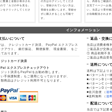
」に数量と金額が表示され
の方はログインしてくださ
ら、内容をご確認の
すので「カゴの中を見る」
い。登録されていない方は、
文完了ページへお進
タンをクリックしてくださ
登録をお願いします。登録せ
い。当店より受付確
。
ずに購入することも可能で
が自動配信されます
す。
インフォメーション
支払いについて
返品・交換
は、 クレジットカード決済、 PayPal エクスプレス
当店は消費者権
ックアウト、 銀行振込、 郵便振替、 現金書留、 をご
ご返品及び交換
しております。
① 商品初期不良 
ご返品は商品受取
レジットカード決済
送料につい
yPal エクスプレスチェックアウト
送料は下記より
ジット決済もPayPalをお勧め致します。
■パターンA (一律
買い手保護制度」もご適用になっておりますが、
■パターンB (一
券類商品はクレジット利用不可となります。
■パターンC (一
■パターンD (一
■佐川急便
（
送
■送料無料
（
送
配送につい
当店では下記業
行振込