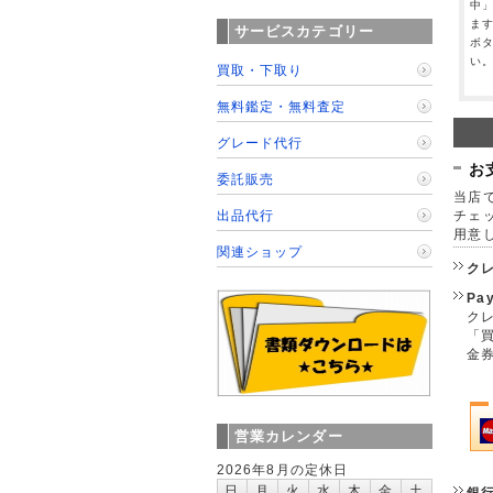
中
ま
サービスカテゴリー
ボ
い
買取・下取り
無料鑑定・無料査定
グレード代行
お
委託販売
当店で
出品代行
チェ
用意
関連ショップ
ク
Pa
クレ
「
金
営業カレンダー
2026年8月の定休日
日
月
火
水
木
金
土
銀