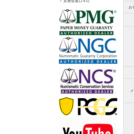
其他収集(243)
お
メ