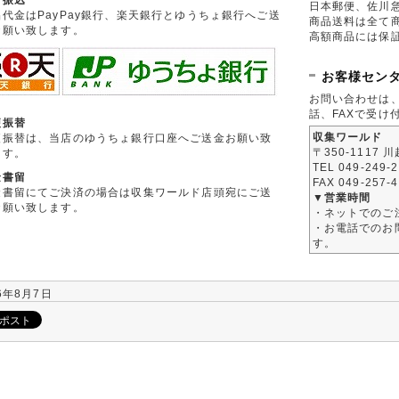
日本郵便、佐川
品代金はPayPay銀行、楽天銀行とゆうちょ銀行へご送
商品送料は全て
お願い致します。
高額商品には保
お客様セン
お問い合わせは
話、FAXで受け
便振替
収集ワールド
便振替は、当店のゆうちょ銀行口座へご送金お願い致
〒350-1117 
ます。
TEL 049-249-
金書留
FAX 049-257-
金書留にてご決済の場合は収集ワールド店頭宛にご送
▼営業時間
お願い致します。
・ネットでのご
・お電話でのお問
す。
6年8月7日