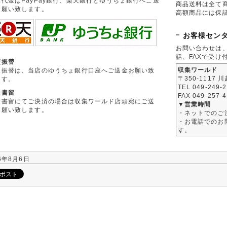
品代金はPayPay銀行、楽天銀行とゆうちょ銀行へご送
商品送料は全て
お願い致します。
高額商品には保
お客様セン
お問い合わせは
話、FAXで受け
便振替
収集ワールド
便振替は、当店のゆうちょ銀行口座へご送金お願い致
〒350-1117 
ます。
TEL 049-249-
金書留
FAX 049-257-
金書留にてご決済の場合は収集ワールド店頭宛にご送
▼営業時間
お願い致します。
・ネットでのご
・お電話でのお問
す。
6年8月6日