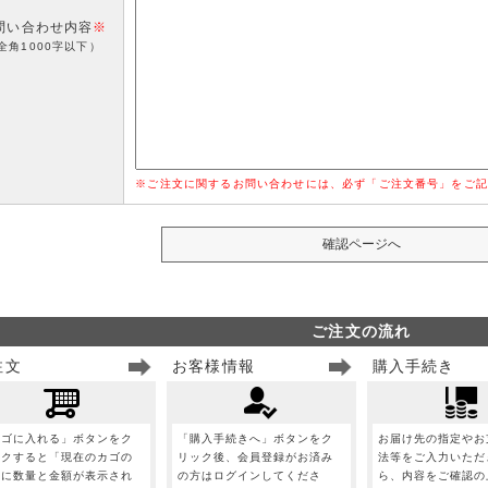
問い合わせ内容
※
全角1000字以下）
※ご注文に関するお問い合わせには、必ず「ご注文番号」をご記
ご注文の流れ
注文
お客様情報
購入手続き
カゴに入れる」ボタンをク
「購入手続きへ」ボタンをク
お届け先の指定やお
ックすると「現在のカゴの
リック後、会員登録がお済み
法等をご入力いただ
」に数量と金額が表示され
の方はログインしてくださ
ら、内容をご確認の