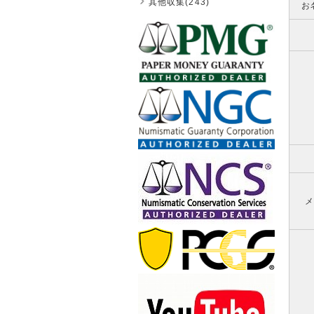
其他収集(243)
お
メ