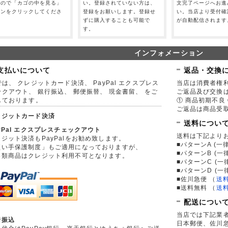
すので「カゴの中を見る」
い。登録されていない方は、
文完了ページへお進
タンをクリックしてくださ
登録をお願いします。登録せ
い。当店より受付確
。
ずに購入することも可能で
が自動配信されます
す。
インフォメーション
支払いについて
返品・交換
は、 クレジットカード決済、 PayPal エクスプレス
当店は消費者権
ックアウト、 銀行振込、 郵便振替、 現金書留、 をご
ご返品及び交換
しております。
① 商品初期不良 
ご返品は商品受取
レジットカード決済
送料につい
yPal エクスプレスチェックアウト
送料は下記より
ジット決済もPayPalをお勧め致します。
■パターンA (一律
買い手保護制度」もご適用になっておりますが、
■パターンB (一
券類商品はクレジット利用不可となります。
■パターンC (一
■パターンD (一
■佐川急便
（
送
■送料無料
（
送
配送につい
当店では下記業
行振込
日本郵便、佐川