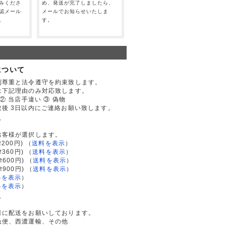
みくださ
め、発送が完了しましたら、
認メール
メールでお知らせいたしま
。
す。
について
利尊重と法令遵守を約束致します。
は下記理由のみ対応致します。
② 当店手違い ③ 偽物
後 3日以内にご連絡お願い致します。
て
お客様が選択します。
200円)
（
送料を表示
）
律360円)
（
送料を表示
）
律600円)
（
送料を表示
）
律900円)
（
送料を表示
）
料を表示
）
料を表示
）
て
者に配送をお願いしております。
急便、西濃運輸、その他