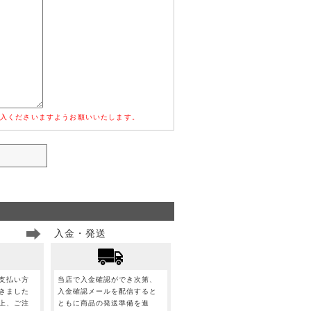
入くださいますようお願いいたします。
入金・発送
支払い方
当店で入金確認ができ次第、
きました
入金確認メールを配信すると
上、ご注
ともに商品の発送準備を進