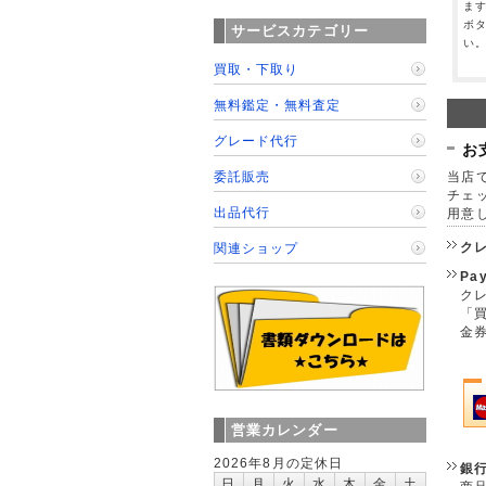
ま
ボ
サービスカテゴリー
い
買取・下取り
無料鑑定・無料査定
グレード代行
お
当店で
委託販売
チェ
出品代行
用意
ク
関連ショップ
Pa
クレ
「
金
営業カレンダー
2026年8月の定休日
銀
日
月
火
水
木
金
土