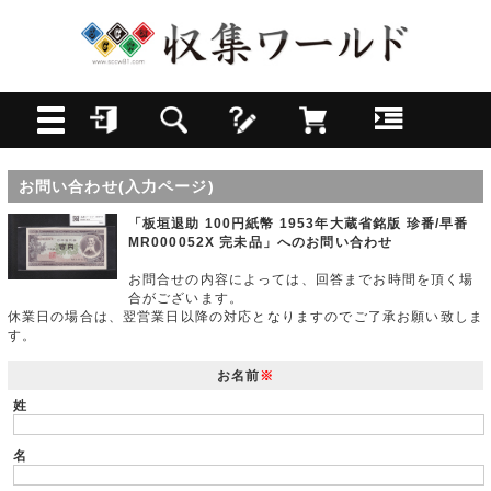
お問い合わせ(入力ページ)
「板垣退助 100円紙幣 1953年大蔵省銘版 珍番/早番
MR000052X 完未品」へのお問い合わせ
お問合せの内容によっては、回答までお時間を頂く場
合がございます。
休業日の場合は、翌営業日以降の対応となりますのでご了承お願い致しま
す。
お名前
※
姓
名