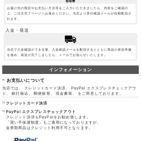
お届け先の指定やお支払い方法等をご入力いただきましたら、内容をご確認の
上、ご注文完了ページへお進みください。当店より受付確認メールが自動配信さ
れます。
入金・発送
当店で入金確認ができ次第、入金確認メールを配信するとともに商品の発送準備
を進め、発送が完了しましたら、メールでお知らせいたします。
インフォメーション
お支払いについて
当店では、 クレジットカード決済、 PayPal エクスプレスチェックアウ
ト、 銀行振込、 郵便振替、 現金書留、 をご用意しております。
クレジットカード決済
PayPal エクスプレスチェックアウト
クレジット決済もPayPalをお勧め致します。
「買い手保護制度」もご適用になっておりますが、
金券類商品はクレジット利用不可となります。