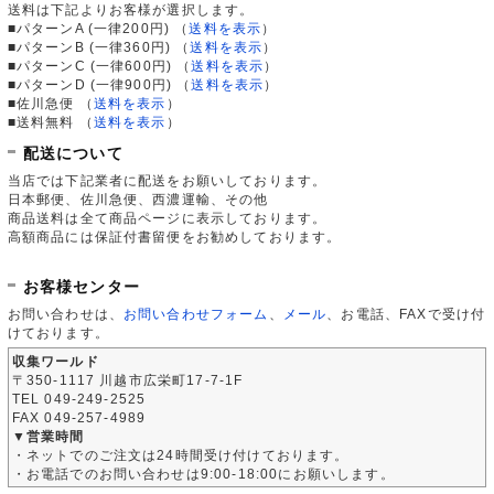
送料は下記よりお客様が選択します。
■パターンA (一律200円)
（
送料を表示
）
■パターンB (一律360円)
（
送料を表示
）
■パターンC (一律600円)
（
送料を表示
）
■パターンD (一律900円)
（
送料を表示
）
■佐川急便
（
送料を表示
）
■送料無料
（
送料を表示
）
配送について
当店では下記業者に配送をお願いしております。
日本郵便、佐川急便、西濃運輸、その他
商品送料は全て商品ページに表示しております。
高額商品には保証付書留便をお勧めしております。
お客様センター
お問い合わせは、
お問い合わせフォーム
、
メール
、お電話、FAXで受け付
けております。
収集ワールド
〒350-1117 川越市広栄町17-7-1F
TEL 049-249-2525
FAX 049-257-4989
▼営業時間
・ネットでのご注文は24時間受け付けております。
・お電話でのお問い合わせは9:00-18:00にお願いします。