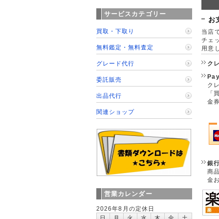
サービスカテゴリー
お
買取・下取り
当店で
チェ
無料鑑定・無料査定
用意
グレード代行
ク
Pa
委託販売
クレ
「
出品代行
金
関連ショップ
銀
商
金
営業カレンダー
2026年8月の定休日
日
月
火
水
木
金
土