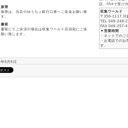
話、FAXで受け
便振替
収集ワールド
便振替は、当店のゆうちょ銀行口座へご送金お願い致
〒350-1117 
ます。
TEL 049-249-
金書留
FAX 049-257-
金書留にてご決済の場合は収集ワールド店頭宛にご送
▼営業時間
お願い致します。
・ネットでのご
・お電話でのお問
す。
6年8月8日