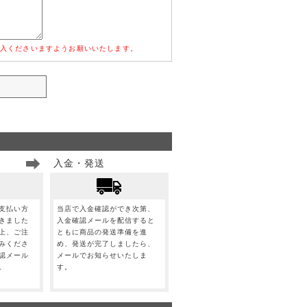
入くださいますようお願いいたします。
入金・発送
支払い方
当店で入金確認ができ次第、
きました
入金確認メールを配信すると
上、ご注
ともに商品の発送準備を進
みくださ
め、発送が完了しましたら、
認メール
メールでお知らせいたしま
。
す。