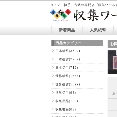
コイン、切手、古銭の専門店「収集ワール
新着商品
人気紙幣
商品カテゴリー
お
日本紙幣(3592)
日本硬貨(2259)
日本切手(716)
世界紙幣(1566)
世界硬貨(1399)
世界切手(98)
お
収集用品(130)
収集書籍(63)