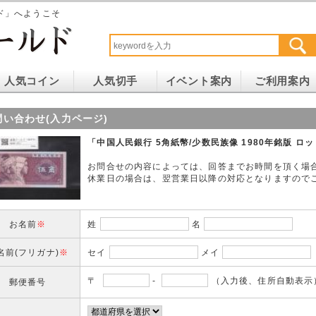
ド」へようこそ
人気コイン
人気切手
イベント案内
ご利用案内
問い合わせ(入力ページ)
「中国人民銀行 5角紙幣/少数民族像 1980年銘版 ロ
お問合せの内容によっては、回答までお時間を頂く場
休業日の場合は、翌営業日以降の対応となりますので
お名前
※
姓
名
名前(フリガナ)
※
セイ
メイ
〒
-
（入力後、住所自動表示
郵便番号