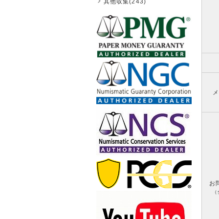
其他収集(243)
メ
お
（