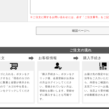
※ご注文に関するお問い合わせには、必ず「ご注文番号」をご記
ご注文の流れ
注文
お客様情報
購入手続き
カゴに入れる」ボタンをク
「購入手続きへ」ボタンをク
お届け先の指定やお
ックすると「現在のカゴの
リック後、会員登録がお済み
法等をご入力いただ
」に数量と金額が表示され
の方はログインしてくださ
ら、内容をご確認の
すので「カゴの中を見る」
い。登録されていない方は、
文完了ページへお進
タンをクリックしてくださ
登録をお願いします。登録せ
い。当店より受付確
。
ずに購入することも可能で
が自動配信されます
す。