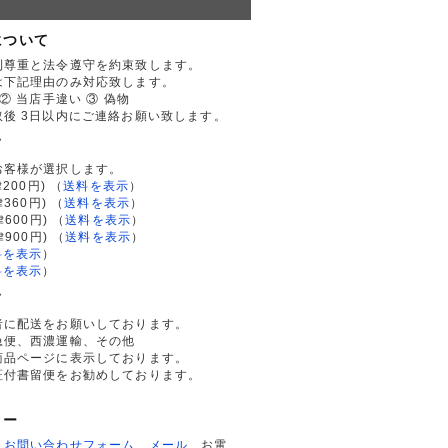
について
利尊重と法令遵守を約束致します。
は下記理由のみ対応致します。
② 当店手違い ③ 偽物
後 3日以内にご連絡お願い致します。
て
お客様が選択します。
200円)
（
送料を表示
）
律360円)
（
送料を表示
）
律600円)
（
送料を表示
）
律900円)
（
送料を表示
）
料を表示
）
料を表示
）
て
者に配送をお願いしております。
急便、西濃運輸、その他
商品ページに表示しております。
証付書留便をお勧めしております。
ター
、
お問い合わせフォーム
、
メール
、お電