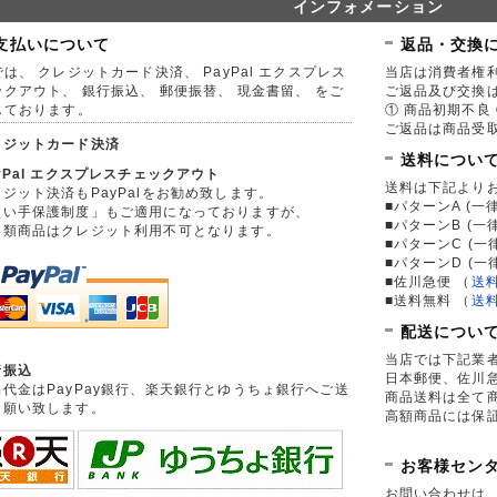
インフォメーション
支払いについて
返品・交換
は、 クレジットカード決済、 PayPal エクスプレス
当店は消費者権
ックアウト、 銀行振込、 郵便振替、 現金書留、 をご
ご返品及び交換
しております。
① 商品初期不良 
ご返品は商品受取
レジットカード決済
送料につい
yPal エクスプレスチェックアウト
送料は下記より
ジット決済もPayPalをお勧め致します。
■パターンA (一律
買い手保護制度」もご適用になっておりますが、
■パターンB (一
券類商品はクレジット利用不可となります。
■パターンC (一
■パターンD (一
■佐川急便
（
送
■送料無料
（
送
配送につい
当店では下記業
行振込
日本郵便、佐川
品代金はPayPay銀行、楽天銀行とゆうちょ銀行へご送
商品送料は全て
お願い致します。
高額商品には保
お客様セン
お問い合わせは