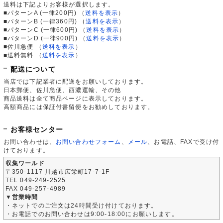
送料は下記よりお客様が選択します。
■パターンA (一律200円)
（
送料を表示
）
■パターンB (一律360円)
（
送料を表示
）
■パターンC (一律600円)
（
送料を表示
）
■パターンD (一律900円)
（
送料を表示
）
■佐川急便
（
送料を表示
）
■送料無料
（
送料を表示
）
配送について
当店では下記業者に配送をお願いしております。
日本郵便、佐川急便、西濃運輸、その他
商品送料は全て商品ページに表示しております。
高額商品には保証付書留便をお勧めしております。
お客様センター
お問い合わせは、
お問い合わせフォーム
、
メール
、お電話、FAXで受け付
けております。
収集ワールド
〒350-1117 川越市広栄町17-7-1F
TEL 049-249-2525
FAX 049-257-4989
▼営業時間
・ネットでのご注文は24時間受け付けております。
・お電話でのお問い合わせは9:00-18:00にお願いします。