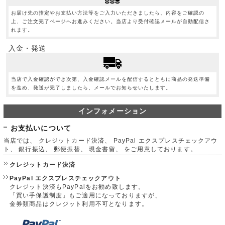
お届け先の指定やお支払い方法等をご入力いただきましたら、内容をご確認の
上、ご注文完了ページへお進みください。当店より受付確認メールが自動配信さ
れます。
入金・発送
当店で入金確認ができ次第、入金確認メールを配信するとともに商品の発送準備
を進め、発送が完了しましたら、メールでお知らせいたします。
インフォメーション
お支払いについて
当店では、 クレジットカード決済、 PayPal エクスプレスチェックアウ
ト、 銀行振込、 郵便振替、 現金書留、 をご用意しております。
クレジットカード決済
PayPal エクスプレスチェックアウト
クレジット決済もPayPalをお勧め致します。
「買い手保護制度」もご適用になっておりますが、
金券類商品はクレジット利用不可となります。