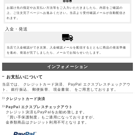
お届け先の指定やお支払い方法等をご入力いただきましたら、内容をご確認の
上、ご注文完了ページへお進みください。当店より受付確認メールが自動配信さ
れます。
入金・発送
当店で入金確認ができ次第、入金確認メールを配信するとともに商品の発送準備
を進め、発送が完了しましたら、メールでお知らせいたします。
インフォメーション
お支払いについて
当店では、 クレジットカード決済、 PayPal エクスプレスチェックアウ
ト、 銀行振込、 郵便振替、 現金書留、 をご用意しております。
クレジットカード決済
PayPal エクスプレスチェックアウト
クレジット決済もPayPalをお勧め致します。
「買い手保護制度」もご適用になっておりますが、
金券類商品はクレジット利用不可となります。