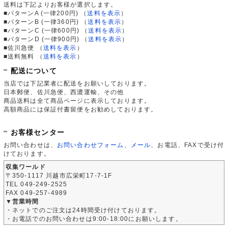
送料は下記よりお客様が選択します。
■パターンA (一律200円)
（
送料を表示
）
■パターンB (一律360円)
（
送料を表示
）
■パターンC (一律600円)
（
送料を表示
）
■パターンD (一律900円)
（
送料を表示
）
■佐川急便
（
送料を表示
）
■送料無料
（
送料を表示
）
配送について
当店では下記業者に配送をお願いしております。
日本郵便、佐川急便、西濃運輸、その他
商品送料は全て商品ページに表示しております。
高額商品には保証付書留便をお勧めしております。
お客様センター
お問い合わせは、
お問い合わせフォーム
、
メール
、お電話、FAXで受け付
けております。
収集ワールド
〒350-1117 川越市広栄町17-7-1F
TEL 049-249-2525
FAX 049-257-4989
▼営業時間
・ネットでのご注文は24時間受け付けております。
・お電話でのお問い合わせは9:00-18:00にお願いします。