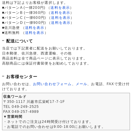
送料は下記よりお客様が選択します。
■パターンA (一律200円)
（
送料を表示
）
■パターンB (一律360円)
（
送料を表示
）
■パターンC (一律600円)
（
送料を表示
）
■パターンD (一律900円)
（
送料を表示
）
■佐川急便
（
送料を表示
）
■送料無料
（
送料を表示
）
配送について
当店では下記業者に配送をお願いしております。
日本郵便、佐川急便、西濃運輸、その他
商品送料は全て商品ページに表示しております。
高額商品には保証付書留便をお勧めしております。
お客様センター
お問い合わせは、
お問い合わせフォーム
、
メール
、お電話、FAXで受け付
けております。
収集ワールド
〒350-1117 川越市広栄町17-7-1F
TEL 049-249-2525
FAX 049-257-4989
▼営業時間
・ネットでのご注文は24時間受け付けております。
・お電話でのお問い合わせは9:00-18:00にお願いします。