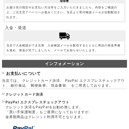
お届け先の指定やお支払い方法等をご入力いただきましたら、内容をご確認の
上、ご注文完了ページへお進みください。当店より受付確認メールが自動配信さ
れます。
入金・発送
当店で入金確認ができ次第、入金確認メールを配信するとともに商品の発送準備
を進め、発送が完了しましたら、メールでお知らせいたします。
インフォメーション
お支払いについて
当店では、 クレジットカード決済、 PayPal エクスプレスチェックアウ
ト、 銀行振込、 郵便振替、 現金書留、 をご用意しております。
クレジットカード決済
PayPal エクスプレスチェックアウト
クレジット決済もPayPalをお勧め致します。
「買い手保護制度」もご適用になっておりますが、
金券類商品はクレジット利用不可となります。